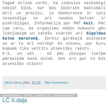
Tagad atliek cerēt, ka izdosies veiksmīgi
nokļūt Ķīnā, kur būs jāskrien maksimāli
ātri un precīzi, jo konkurence ir ļoti
iespaidīga un arī naudas balvas ir
pieklājīgas. Informācija par PWT
šeit
. Pēc
tam ceru, ka organisms nebūs nokauts pēc
lidojumiem un varēšu startēt arī
Siguldas
kalnu maratonā
, šoreiz garākajā distancē
un ar to arī noslēgt šo sezonu, par kuru
kopumā tiks veltīts atsevišķs raksts.
P.S. un vēl - ož pēc diezgan lielām
pārmaiņām manā dzīvē, bet arī par to būs
atsevišķs stāsts!
Jānis Kūms
plkst.
22:39
Nav komentāru:
sestdiena, 2013. gada 14. septembris
LČ II.daļa