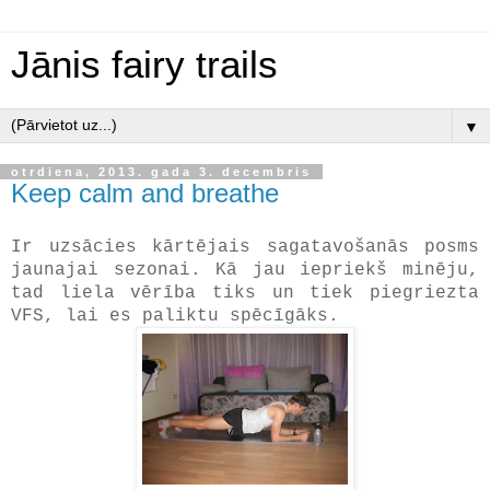
Jānis fairy trails
▼
otrdiena, 2013. gada 3. decembris
Keep calm and breathe
Ir uzsācies kārtējais sagatavošanās posms
jaunajai sezonai. Kā jau iepriekš minēju,
tad liela vērība tiks un tiek piegriezta
VFS, lai es paliktu spēcīgāks.