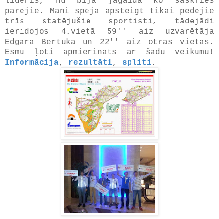
līderis, nu bija jāgaida ko saskries
pārējie. Mani spēja apsteigt tikai pēdējie
trīs statējušie sportisti, tādejādi
ieridojos 4.vietā 59'' aiz uzvarētāja
Edgara Bertuka un 22'' aiz otrās vietas.
Esmu ļoti apmierināts ar šādu veikumu!
Informācija
,
rezultāti
,
spliti
.