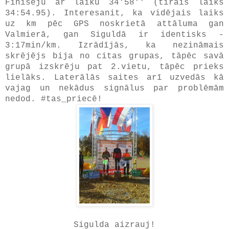
Finišēju ar laiku 34'58'' (tīrais laiks
34:54.95). Interesanit, ka vidējais laiks
uz km pēc GPS noskrietā attāluma gan
Valmierā, gan Siguldā ir identisks -
3:17min/km. Izrādījās, ka nezināmais
skrējējs bija no citas grupas, tāpēc savā
grupā izskrēju pat 2.vietu, tāpēc prieks
lielāks. Laterālās saites arī uzvedās kā
vajag un nekādus signālus par problēmām
nedod. #tas_priecē!
Sigulda aizrauj!