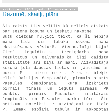
svētdiena, 2013. gada 10. novembris
Rezumē, skaitļi, plāni
Šis raksts tiks veltīts kā neliels atskats
par sezonu kopumā un ieskatu nākotnē.
Būtu diezgan muļķīgi teikt, ka šī nebija
mana līdz šim labākā sezonā manā
eksistēšanas vēsturē. Viennozīmīgi
bija
!
Ziemā ieguldītais treniņdarbs nesa
rezultātus un galvenais,ka ilgi gaidītā
stabilitāte arī bija ar mani. Aizvadītajā
sezonā ļoti daudzas lietas ir jāatzīmē ar
burtu P - pirmo reizi. Pirmais bleķis
elitē Baltijas čempionātā, pirmais starts
Pasaules čempionātā, kurā izskriets
pirmais fināls un iegūts pirmais PK
punkts, pirmais Pasaules militārais
čempionāts un Pasaules parku tūre. Šie
notikumi noteikti ir atzīmējami ar lielo
P. Zemāk esošajā tabulā ir apkopotas