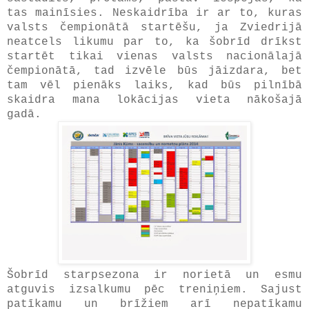
tas mainīsies. Neskaidrība ir ar to, kuras
valsts čempionātā startēšu, ja Zviedrijā
neatcels likumu par to, ka šobrīd drīkst
startēt tikai vienas valsts nacionālajā
čempionātā, tad izvēle būs jāizdara, bet
tam vēl pienāks laiks, kad būs pilnībā
skaidra mana lokācijas vieta nākošajā
gadā.
Šobrīd starpsezona ir norietā un esmu
atguvis izsalkumu pēc treniņiem. Sajust
patīkamu un brīžiem arī nepatīkamu