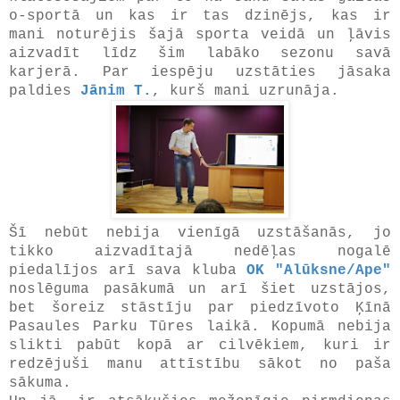
o-sportā un kas ir tas dzinējs, kas ir
mani noturējis šajā sporta veidā un ļāvis
aizvadīt līdz šim labāko sezonu savā
karjerā. Par iespēju uzstāties jāsaka
paldies
Jānim T.
, kurš mani uzrunāja.
Šī nebūt nebija vienīgā uzstāšanās, jo
tikko aizvadītajā nedēļas nogalē
piedalījos arī sava kluba
OK "Alūksne/Ape"
noslēguma pasākumā un arī šiet uzstājos,
bet šoreiz stāstīju par piedzīvoto Ķīnā
Pasaules Parku Tūres laikā. Kopumā nebija
slikti pabūt kopā ar cilvēkiem, kuri ir
redzējuši manu attīstību sākot no paša
sākuma.