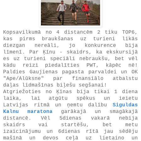
Kopsavilkumā no 4 distancēm 2 tiku TOP6,
kas pirms braukšanas uz turieni likās
diezgan nereāli, jo konkurence bija
līmenī. Par Ķīnu - skaidrs, ka ekskursijā
es uz turieni speciāli nebraukšu, bet vēl
kādu reizi piedalīties PWT, kāpēc nē!
Paldies Gaujienas pagasta parvaldei un OK
"Ape/Alūksne" par finansiālo atbalstu
daļas lidmašīnas biļešu segšanai!
Atgriežoties no Ķīnas bija tikai 1 diena
laika, lai atgūtu spēkus un ieietu
Latvijas ritmā un ņemtu dalību
Siguldas
Kalnu maratona
garākajā un smagākajā
distancē. Vēl 5dienas vakarā nebija
skaidrs vai startēšu, bet metu
izaicinājumu un 6dienas rītā jau sēdēju
mašīnā un devos ceļā uz lietaino un