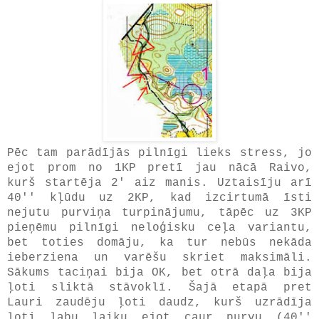
Pēc tam parādījās pilnīgi lieks stress, jo
ejot prom no 1KP pretī jau nācā Raivo,
kurš startēja 2' aiz manis. Uztaisīju arī
40'' kļūdu uz 2KP, kad izcirtumā īsti
nejutu purviņa turpinājumu, tāpēc uz 3KP
pieņēmu pilnīgi neloģisku ceļa variantu,
bet toties domāju, ka tur nebūs nekāda
ieberziena un varēšu skriet maksimāli.
Sākums taciņai bija OK, bet otrā daļa bija
ļoti sliktā stāvoklī. Šajā etapā pret
Lauri zaudēju ļoti daudz, kurš uzrādīja
ļoti labu laiku ejot caur purvu (40''