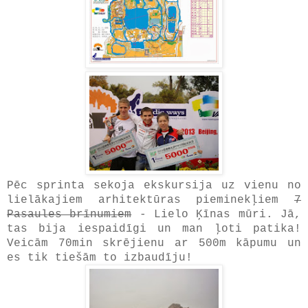
Pēc sprinta sekoja ekskursija uz vienu no
lielākajiem arhitektūras pieminekļiem
7
Pasaules brīnumiem
- Lielo Ķīnas mūri. Jā,
tas bija iespaidīgi un man ļoti patika!
Veicām 70min skrējienu ar 500m kāpumu un
es tik tiešām to izbaudīju!