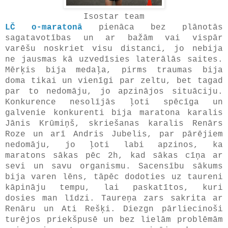
Isostar team
LČ o-maratonā
pienāca bez plānotās
sagatavotības un ar bažām vai vispār
varēšu noskriet visu distanci, jo nebija
ne jausmas kā uzvedīsies laterālās saites.
Mērķis bija medaļa, pirms traumas bija
doma tikai un vienīgi par zeltu, bet tagad
par to nedomāju, jo apzinājos situāciju.
Konkurence nesolījās ļoti spēcīga un
galvenie konkurenti bija maratona karalis
Jānis Krūmiņš, skriešanas karalis Renārs
Roze un arī Andris Jubelis, par pārējiem
nedomāju, jo ļoti labi apzinos, ka
maratons sākas pēc 2h, kad sākas cīņa ar
sevi un savu organismu. Sacensību sākums
bija varen lēns, tāpēc dodoties uz taureni
kāpināju tempu, lai paskatītos, kuri
dosies man līdzi. Taureņa zars sakrita ar
Renāru un Ati Rešķi. Diezgn pārliecinoši
turējos priekšpusē un bez lielām problēmām