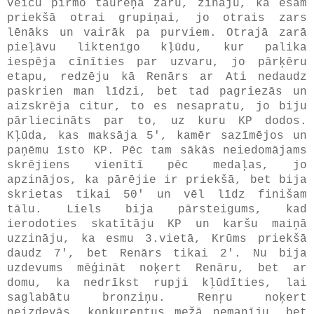
veicu pirmo taureņa zaru, zināju, ka esam
priekšā otrai grupiņai, jo otrais zars
lēnāks un vairāk pa purviem. Otrajā zarā
pieļāvu liktenīgo kļūdu, kur palika
iespēja cīnīties par uzvaru, jo pārķēru
etapu, redzēju kā Renārs ar Ati nedaudz
paskrien man līdzi, bet tad pagriezās un
aizskrēja citur, to es nesapratu, jo biju
pārliecināts par to, uz kuru KP dodos.
Kļūda, kas maksāja 5', kamēr sazīmējos un
paņēmu īsto KP. Pēc tam sākās neiedomājams
skrējiens vienītī pēc medaļas, jo
apzinājos, ka pārējie ir priekšā, bet bija
skrietas tikai 50' un vēl līdz finišam
tālu. Liels bija pārsteigums, kad
ierodoties skatītāju KP un karšu maiņā
uzzināju, ka esmu 3.vietā, Krūms priekšā
daudz 7', bet Renārs tikai 2'. Nu bija
uzdevums mēģināt noķert Renāru, bet ar
domu, ka nedrīkst rupji kļūdīties, lai
saglabātu bronziņu. Renŗu noķert
neizdevās, konkurentus mežā nemanīju, bet