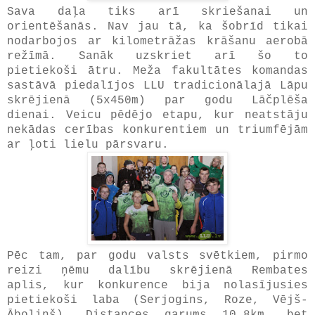
Sava daļa tiks arī skriešanai un
orientēšanās. Nav jau tā, ka šobrīd tikai
nodarbojos ar kilometrāžas krāšanu aerobā
režīmā. Sanāk uzskriet arī šo to
pietiekoši ātru. Meža fakultātes komandas
sastāvā piedalījos LLU tradicionālajā Lāpu
skrējienā (5x450m) par godu Lāčplēša
dienai. Veicu pēdējo etapu, kur neatstāju
nekādas cerības konkurentiem un triumfējām
ar ļoti lielu pārsvaru.
Pēc tam, par godu valsts svētkiem, pirmo
reizi ņēmu dalību skrējienā Rembates
aplis, kur konkurence bija nolasījusies
pietiekoši laba (Serjogins, Roze, Vējš-
Āboliņš). Distances garums 10,8km, bet