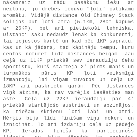
nākamreiz uz tādu pasākumu iešu ar
neilonu, jo drēbes ieguvu "ļoti" patīkamu
aromātu. Vidējā distance Old Chimney Stack
solījās būt ļoti ātra (5,1km, 280m kāpums
ar 26KP), bet arī pietiekoši tehniska.
Distanci sāku nedaudz lēnāk kā konkurenti,
lai iejustos kartē un kad pēc 1KP sapratu,
kas un kā jādara, tad kāpināju tempu, kuru
centos noturēt līdz distances beigām. Jau
ceļā uz 11KP priekšā sev ieraudzīju čehu
sportistu, kurš startēja 2' pirms manis un
turpmākos pāris KP ļoti veiksmīgi
izmantoju, lai viņam tuvotos un ceļā uz
18KP arī paskrietu garām. Pēc distances
viņš atzina, ka nav varējis iesēsties man
astē. Ceļā uz 22KP ieraudzīju par 4'
priekšā startējošo austrieti un apzinājos,
ka tiešām skrienu ļoti labi un ātri.
Mērķis bija līdz finišam viņu noķert un
iznīcināt. To arī izdarīju ceļā uz pēdējo
KP. Ierados finišā kā pārliecinošs