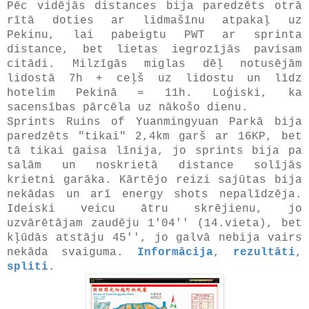
Pēc vidējās distances bija paredzēts otrā
rītā doties ar lidmašīnu atpakaļ uz
Pekinu, lai pabeigtu PWT ar sprinta
distance, bet lietas iegrozījās pavisam
citādi. Milzīgās miglas dēļ notusējām
lidostā 7h + ceļš uz lidostu un līdz
hotelim Pekinā = 11h. Loģiski, ka
sacensības pārcēla uz nākošo dienu.
Sprints Ruins of Yuanmingyuan Parkā bija
paredzēts "tikai" 2,4km garš ar 16KP, bet
tā tikai gaisa līnija, jo sprints bija pa
salām un noskrietā distance solījās
krietni garāka. Kārtējo reizi sajūtas bija
nekādas un arī energy shots nepalīdzēja.
Ideiski veicu ātru skrējienu, jo
uzvārētājam zaudēju 1'04'' (14.vieta), bet
kļūdās atstāju 45'', jo galvā nebija vairs
nekāda svaiguma.
Informācija
,
rezultāti
,
spliti
.