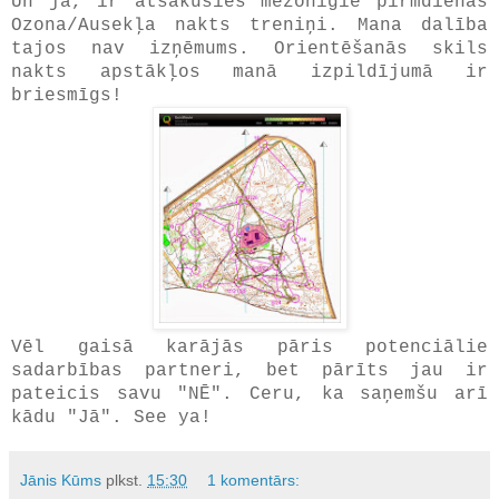
Un jā, ir atsākušies mežonīgie pirmdienas
Ozona/Ausekļa nakts treniņi. Mana dalība
tajos nav izņēmums. Orientēšanās skils
nakts apstākļos manā izpildījumā ir
briesmīgs!
Vēl gaisā karājās pāris potenciālie
sadarbības partneri, bet pārīts jau ir
pateicis savu "NĒ". Ceru, ka saņemšu arī
kādu "Jā". See ya!
Jānis Kūms
plkst.
15:30
1 komentārs: