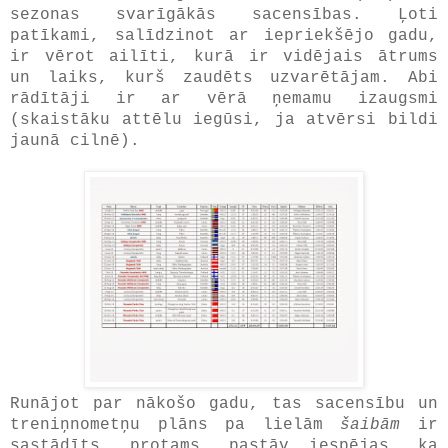
sezonas svarīgākās sacensības. Ļoti
patīkami, salīdzinot ar iepriekšējo gadu,
ir vērot ailīti, kurā ir vidējais ātrums
un laiks, kurš zaudēts uzvarētājam. Abi
rādītāji ir ar vērā ņemamu izaugsmi
(skaistāku attēlu iegūsi, ja atvērsi bildi
jaunā cilnē).
Runājot par nākošo gadu, tas sacensību un
treniņnometņu plāns pa lielām
šaibām
ir
sastādīts, protams, pastāv iespējas, ka