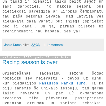
Un tagad ir pienācis laiks beigt
sēņot
un
sākt darboties, jo nākošā sezona būs
pietiekoši sarežģīta ar Eiropas čempionātu
jau pašā sezonas ievadā, kad Latvijā vēl
lielākajā daļā varētu būt sniegs (spriežot
pēc šī gada). Un jā, pirmās biļetes uz
treniņnometni jau kabatā. See ya!
Jānis Kūms
plkst.
22:33
1 komentārs:
svētdiena, 2013. gada 27. oktobris
Racing season is over
Orientēšanās sacensību sezonu šogad
nobeidzu sev neierasti - devos uz Ķīnu,
kur piedalījos
Pasaules Parku Tūrē
. Tā kā
biju saņēmis šo unikālo iespēju, tad garām
laist nevarēju un pēc LČ o-maratonā
treniņos tika pievērsta pastiprināta
uzmanība ātrumam un sprinta tehnikai.