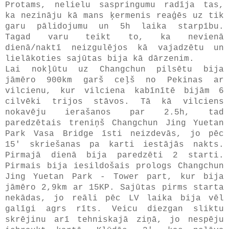
Protams, nelielu saspringumu radīja tas,
ka nezināju kā mans ķermenis reaģēs uz tik
garu pālidojumu un 5h laika starpību.
Tagad varu teikt to, ka nevienā
dienā/naktī neizgulējos kā vajadzētu un
lielākoties sajūtas bija kā dārzenim.
Lai nokļūtu uz Changchun pilsētu bija
jāmēro 900km garš ceļš no Pekinas ar
vilcienu, kur vilciena kabīnītē bijām 6
cilvēki trijos stāvos. Tā kā vilciens
nokavēju ierašanos par 2.5h, tad
paredzētais treniņš Changchun Jing Yuetan
Park Vasa Bridge īsti neizdevās, jo pēc
15' skriešanas pa karti iestājās nakts.
Pirmajā dienā bija paredzēti 2 starti.
Pirmais bija iesildošais prologs Changchun
Jing Yuetan Park - Tower part, kur bija
jāmēro 2,9km ar 15KP. Sajūtas pirms starta
nekādas, jo reāli pēc LV laika bija vēl
galīgi agrs rīts. Veicu diezgan sliktu
skrējinu arī tehniskajā ziņā, jo nespēju