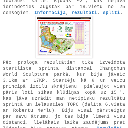
iebraukt kartē. Kļūdās ~2', kas neļāva
ierindoties augstāk par 18.vietu no 25
censoņiem.
Informācija
,
rezultāti
,
spliti
.
Pēc prologa rezultātiem tika izveidota
startliste sprinta distancei Changchun
World Sculpture parkā, kur bija jāveic
3,1km ar 17KP. Startēju kā 8 un veicu
principā izcilu skrējienu, pieļaujot vien
pāris ļoti sīkas kļūdiņas kopā uz 15'',
kas ļāva uzrādīt man netipisku rezultātu
sprintā un ielausties TOP6 (dalīta 6.vieta
ar Robertu Merlu). Biju visai pārsteigts
par savu ātrumu, jo tas bija līmenī visu
distanci, lielākais laika zaudējums pret