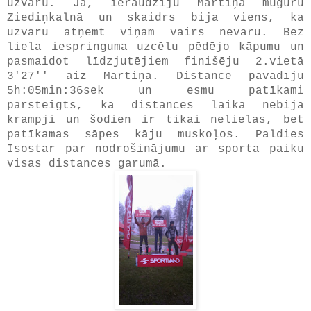
uzvaru. Jā, ieraudzīju Mārtiņa muguru
Ziediņkalnā un skaidrs bija viens, ka
uzvaru atņemt viņam vairs nevaru. Bez
liela iespringuma uzcēlu pēdējo kāpumu un
pasmaidot līdzjutējiem finišēju 2.vietā
3'27'' aiz Mārtiņa. Distancē pavadīju
5h:05min:36sek un esmu patīkami
pārsteigts, ka distances laikā nebija
krampji un šodien ir tikai nelielas, bet
patīkamas sāpes kāju muskoļos. Paldies
Isostar par nodrošinājumu ar sporta paiku
visas distances garumā.