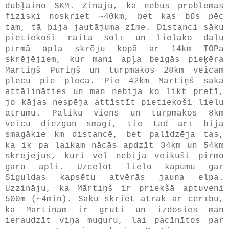
dubļaino SKM. Zināju, ka nebūs problēmas
fiziski noskriet ~40km, bet kas būs pēc
tam, tā bija jautājuma zīme. Distanci sāku
pietiekoši raitā solī un lielāko daļu
pirmā apļa skrēju kopā ar 14km TOPa
skrējējiem, kur mani apļa beigās pieķēra
Mārtiņš Puriņš un turpmākos 28km veicām
plecu pie pleca. Pie 42km Mārtiņš sāka
attālināties un man nebija ko likt pretī,
jo kājas nespēja attīstīt pietiekoši lielu
ātrumu. Paliku viens un turpmākos 8km
veicu diezgan smagi, tie tad arī bija
smagākie km distancē, bet palīdzēja tas,
ka ik pa laikam nācās apdzīt 34km un 54km
skrējējus, kuri vēl nebija veikuši pirmo
garo apli. Uzceļot lielo kāpumu gar
Siguldas kapsētu atvērās jauna elpa.
Uzzināju, ka Mārtiņš ir priekšā aptuveni
500m (~4min). Sāku skriet ātrāk ar cerību,
ka Mārtiņam ir grūti un izdosies man
ieraudzīt viņa muguru, lai pacīnītos par