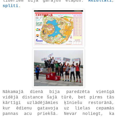
līderiem bija garajos etapus.
Rezultāti
,
spliti
.
Nākamajā dienā bija paredzēta vienīgā
vidējā distance šajā tūrē, bet pirms tās
kārtīgi uzlādējāmies ķīniešu restorānā,
kur ēdienu gatavoja uz lielas cepamās
pannas acu priekšā. Nevar noliegt, ka