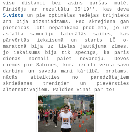
visu distanci bez asins garšas mutē.
Finišēju ar rezultātu 35'19'', kas deva
5.vietu
un pie optimālas nedēļas trijnieks
arī bija aizsniedzams. Pēc skrējiena gan
pieteicās ļoti nepatīkama problēma, jo uz
asfalta samocīju laterālās saites, kas
pārvērtās iekaisumā un starts LČ o-
maratonā bija uz lielas jautājuma zīmes,
jo iekaisums bija tik spēcīgs, ka pāris
dienas normāli paiet nevarēju. Devos
ciemos pie Sabīnes, kura izcili veica savu
darbiņu un saveda mani kārtībā, protams,
nācās atteikties no paredzētajiem
skriešanas treniņiem un pievērsties
alternatīvajiem. Paldies viņai par to!