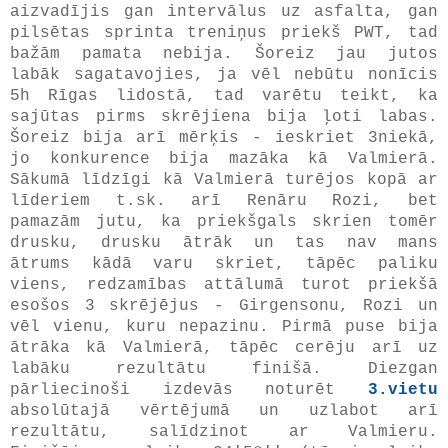
aizvadījis gan intervālus uz asfalta, gan
pilsētas sprinta treniņus priekš PWT, tad
bažām pamata nebija. Šoreiz jau jutos
labāk sagatavojies, ja vēl nebūtu nonīcis
5h Rīgas lidostā, tad varētu teikt, ka
sajūtas pirms skrējiena bija ļoti labas.
Šoreiz bija arī mērķis - ieskriet 3niekā,
jo konkurence bija mazāka kā Valmierā.
Sākumā līdzīgi kā Valmierā turējos kopā ar
līderiem t.sk. arī Renāru Rozi, bet
pamazām jutu, ka priekšgals skrien tomēr
drusku, drusku ātrāk un tas nav mans
ātrums kādā varu skriet, tāpēc paliku
viens, redzamības attālumā turot priekšā
esošos 3 skrējējus - Girgensonu, Rozi un
vēl vienu, kuru nepazinu. Pirmā puse bija
ātrāka kā Valmierā, tāpēc cerēju arī uz
labāku rezultātu finišā. Diezgan
pārliecinoši izdevās noturēt
3.vietu
absolūtajā vērtējumā un uzlabot arī
rezultātu, salīdzinot ar Valmieru.