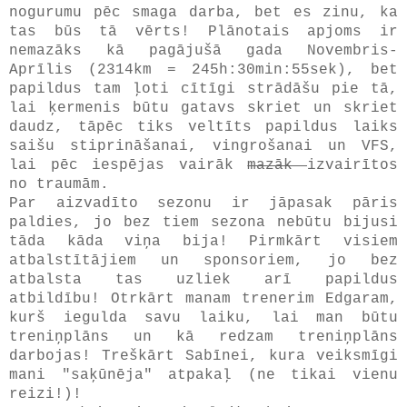
nogurumu pēc smaga darba, bet es zinu, ka
tas būs tā vērts! Plānotais apjoms ir
nemazāks kā pagājušā gada Novembris-
Aprīlis (2314km = 245h:30min:55sek), bet
papildus tam ļoti cītīgi strādāšu pie tā,
lai ķermenis būtu gatavs skriet un skriet
daudz, tāpēc tiks veltīts papildus laiks
saišu stiprināšanai, vingrošanai un VFS,
lai pēc iespējas vairāk
mazāk
izvairītos
no traumām.
Par aizvadīto sezonu ir jāpasak pāris
paldies, jo bez tiem sezona nebūtu bijusi
tāda kāda viņa bija! Pirmkārt visiem
atbalstītājiem un sponsoriem, jo bez
atbalsta tas uzliek arī papildus
atbildību! Otrkārt manam trenerim Edgaram,
kurš iegulda savu laiku, lai man būtu
treniņplāns un kā redzam treniņplāns
darbojas! Treškārt Sabīnei, kura veiksmīgi
mani "saķūnēja" atpakaļ (ne tikai vienu
reizi!)!