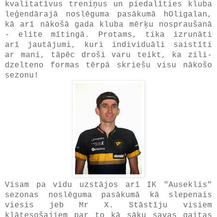
kvalitatīvus treniņus un piedalīties kluba
leģendārajā noslēguma pasākumā hOligalan,
kā arī nākošā gada kluba mērķu nospraušanā
- elite mītingā. Protams, tika izrunāti
arī jautājumi, kuri individuāli saistīti
ar mani, tāpēc droši varu teikt, ka zili-
dzelteno formas tērpā skriešu visu nākošo
sezonu!
Visam pa vidu uzstājos arī IK "Auseklis"
sezonas noslēguma pasākumā kā slepenais
viesis jeb Mr X. Stāstīju visiem
klātesošajiem par to kā sāku savas gaitas