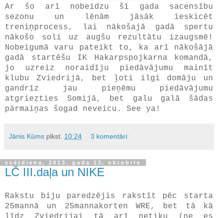
Ar šo arī nobeidzu šī gada sacensību
sezonu un lēnām jāsāk ieskicēt
treniņprocess, lai nākošajā gadā spertu
nākošo soli uz augšu rezultātu izaugsmē!
Nobeigumā varu pateikt to, ka arī nākošājā
gadā startēšu IK Hakarpspojkarna komandā,
jo uzreiz noraidīju piedāvājumu mainīt
klubu Zviedrijā, bet ļoti ilgi domāju un
gandrīz jau pieņēmu piedāvājumu
atgriezties Somijā, bet galu galā šādas
pārmaiņas šogad neveicu. See ya!
Jānis Kūms
plkst.
10:24
3 komentāri:
svētdiena, 2013. gada 13. oktobris
LČ III.daļa un NIKE
Rakstu biju paredzējis rakstīt pēc starta
25mannā un 25mannakorten WRE, bet tā kā
līdz Zviedrijai tā arī netiku (ne es