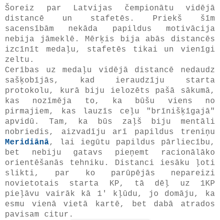
Šoreiz par Latvijas čempionātu vidējā
distancē un stafetēs. Priekš šīm
sacensībām nekāda papildus motivācija
nebija jāmeklē. Mērķis bija abās distancēs
izcīnīt medaļu, stafetēs tikai un vienīgi
zeltu.
Cerības uz medaļu vidējā distancē nedaudz
sašķobījās, kad ieraudzīju starta
protokolu, kurā biju ielozēts pašā sākumā,
kas nozīmēja to, ka būšu viens no
pirmajiem, kas lauzīs ceļu "brīnišķīgajā"
apvidū. Tam, ka būs zaļš biju mentāli
nobriedis, aizvadīju arī papildus treniņu
Meridiānā
, lai iegūtu papildus pārliecību,
bet nebiju gatavs pieņemt racionālāko
orientēšanās tehniku. Distanci iesāku ļoti
slikti, par ko parūpējās nepareizi
novietotais starta KP, tā dēļ uz 1KP
pieļāvu vairāk kā 1' kļūdu, jo domāju, ka
esmu vienā vietā kartē, bet dabā atrados
pavisam citur.