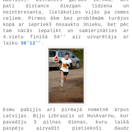
pati distance diezgan līdzena un
neinteresanta, lielākoties vijās pa zemes
ceļiem. Pirmos 6km bez problēmām turējos
kopā ar iepriekš nosaukto 3nieku, bet pēc
tam nācās iepalikt un samierināties ar
4.vietu finišā 54'' aiz uzvarētāja ar
laiku
36'12''
.
Esmu pabijis arī pirmajā nometnē ārpus
Latvijas. Biju izbraucis uz Huskvarnu, kur
pavadīju 3 pilnas dienas, kuru laikā
paspēju aizvadīt pietiekoši daudz