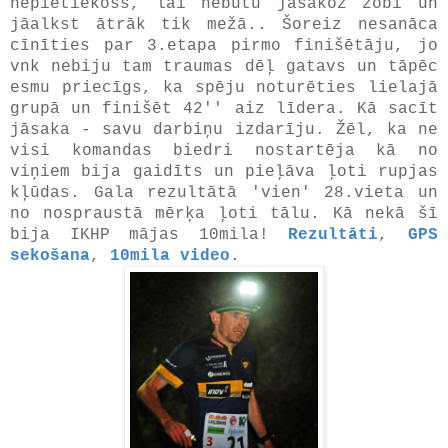
nepietiekošs, lai nebūtu jāsakož zobi un
jāalkst ātrāk tik mežā.. Šoreiz nesanāca
cīnīties par 3.etapa pirmo finišētāju, jo
vnk nebiju tam traumas dēļ gatavs un tāpēc
esmu priecīgs, ka spēju noturēties lielajā
grupā un finišēt 42'' aiz līdera. Kā sacīt
jāsaka - savu darbiņu izdarīju. Žēl, ka ne
visi komandas biedri nostartēja kā no
viņiem bija gaidīts un pieļāva ļoti rupjas
kļūdas. Gala rezultātā 'vien' 28.vieta un
no nospraustā mērķa ļoti tālu. Kā nekā šī
bija IKHP mājas 10mila!
Rezultāti
,
GPS
sekošana
,
10mila video
.