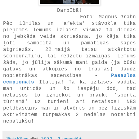
Darbībā!
Foto: Magnus Grahn
Pēc 10milas un 'afekta' stāvokļa tika
pieņemts lēmums izlaist vismaz 14 dienas
no jebkāda veida skriešana, jo kāja tika
ļoti samocīta un pamatīgas sāpes
atgriezās. 22.maijā taisu atkārtotu
sconogrāfiju, lai redzētu izmaiņas. Lēmums
šāds, jo jūlija sākumā mani gaida (ja būšu
gatavs un atkopies no traumas) daudz
nopietnākas sacensības -
Pasaules
čempionāts
Itālijā! Tā kā izlases vadība
man uzticās un šo iespēju dod, tad
netaisos to izniekot un braukt 'sporta
tūrismā' uz turieni arī netaisos! NBS
peldbaseins man ir atvērts un bez fiziskām
aktivitātēm turpmākās 2 nedēļas noteikti
nepalikšu!
Jānis Kūms
plkst.
16:32
2 komentāri: