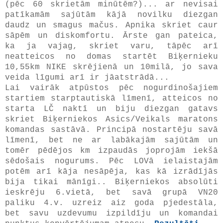
(pēc 60 skrietām minūtēm?)... ar nevisai
patīkamām sajūtām kājā novilku diezgan
daudz un smagus mačus. Apnika skriet caur
sāpēm un diskomfortu. Ārste gan pateica,
ka ja vajag, skriet varu, tāpēc arī
neatteicos no domas startēt Biķernieku
10,55km NIKE skrējienā un 10milā, jo sava
veida līgumi arī ir jāatstrādā...
Lai vairāk atpūstos pēc nogurdinošajiem
startiem starptautiskā līmenī, atteicos no
starta LČ naktī un biju diezgan gatavs
skriet Biķerniekos Asics/Veikals maratons
komandas sastāvā. Principā nostartēju savā
līmenī, bet ne ar labākajām sajūtām un
tomēr pēdējos km izpaudās joprojām iekšā
sēdošais nogurums. Pēc LOVā ielaistajām
potēm arī kāja nesāpēja, kas kā izrādījās
bija tikai mānīgi.. Biķerniekos absolūti
ieskrēju 6.vietā, bet savā grupā VN20
paliku 4.v. uzreiz aiz goda pjedestāla,
bet savu uzdevumu izpildīju un komandai