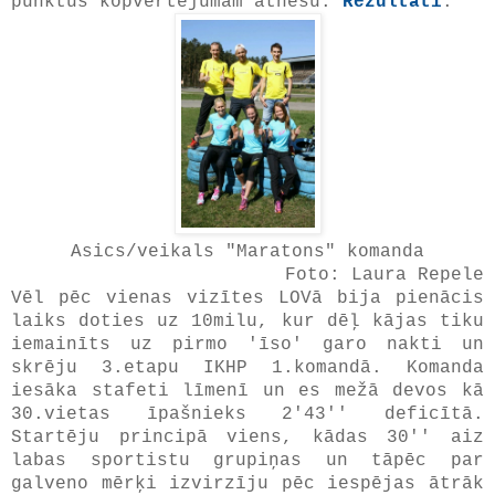
punktus kopvērtējumam atnesu.
Rezultāti
.
Asics/veikals "Maratons" komanda
Foto: Laura Repele
Vēl pēc vienas vizītes LOVā bija pienācis
laiks doties uz 10milu, kur dēļ kājas tiku
iemainīts uz pirmo 'īso' garo nakti un
skrēju 3.etapu IKHP 1.komandā. Komanda
iesāka stafeti līmenī un es mežā devos kā
30.vietas īpašnieks 2'43'' deficītā.
Startēju principā viens, kādas 30'' aiz
labas sportistu grupiņas un tāpēc par
galveno mērķi izvirzīju pēc iespējas ātrāk