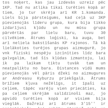
tos noķert, kas jau izdevās uzreiz pēc
1KP. Tad nu atlika tikai turēties kopā ar
tiem, jo tur skrēja arī KR 1.komanda.
Liels bija pārsteigums, kad ceļā uz 3KP
pievienojās līderu grupa, kura bija tikko
izdarījusi kļūdu un nu mūsu grupa
pārvērtās par lielu baru, tuvu 30
cilvēkiem. Ātrums loģiski, ka auga, bet
arī neliela bakstīšanās KP rajonos. Tā kā
lielākoties turējos grupas aizmugurē, jo
vnk fiziski nespēju izcīnīties līdz bara
galvgalim, tad šīs kļūdas izmantoju, lai
ik pa laikam tiktu tuvāk tam un
neatpaliktu no bara. Distances vidū mums
pievienojās vēl pāris džeki no aizmugures
ar Andreasu Kyburzu priekšgalā. Ātrums
brīžiem kļuva nežēlīgs, it īpaši uz
ceļiem, tāpēc varēju vien priecāties, ka
pa ceļiem skrējām salīdzinoši maz, jo
apvidū turēties kopā ar visiem bija
vieglāk. Dažreiz arī ātrums 3'15'' ir