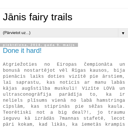
Jānis fairy trails
▼
piektdiena, 2014. gada 9. maijs
Done it hard!
Atgriežoties no Eiropas čempionāta un
bonusā nostartējot vēl Rīgas kausos, bija
pienācis laiks doties vizītē pie ārstiem,
lai saprastu, kas noticis ar manu labās
kājas augšstilba muskuli! Vizīte LOVā un
ultrasconogrāfija parādīja to, ka ir
neliels plīsums vienā no labā hamstringa
cīpslām, kas stiprinās pie sēžas kaula.
Teorētiski not a big deal?!, jo traumu
ieguvu kā izrādās 7mannas stafetē, lecot
pāri kokam, kad likās, ka iemetās krampis