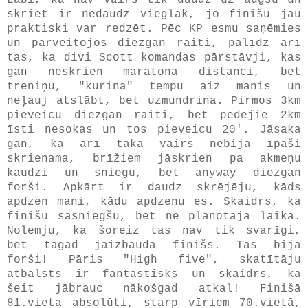
skriet ir nedaudz vieglāk, jo finišu jau
praktiski var redzēt. Pēc KP esmu saņēmies
un pārveitojos diezgan raiti, palīdz arī
tas, ka divi Scott komandas pārstāvji, kas
gan neskrien maratona distanci, bet
treniņu, "kurina" tempu aiz manis un
neļauj atslābt, bet uzmundrina. Pirmos 3km
pieveicu diezgan raiti, bet pēdējie 2km
īsti nesokas un tos pieveicu 20'. Jāsaka
gan, ka arī taka vairs nebija īpaši
skrienama, brīžiem jāskrien pa akmeņu
kaudzi un sniegu, bet anyway diezgan
forši. Apkārt ir daudz skrējēju, kāds
apdzen mani, kādu apdzenu es. Skaidrs, ka
finišu sasniegšu, bet ne plānotajā laikā.
Nolemju, ka šoreiz tas nav tik svarīgi,
bet tagad jāizbauda finišs. Tas bija
forši! Pāris "High five", skatītāju
atbalsts ir fantastisks un skaidrs, ka
šeit jābrauc nākošgad atkal! Finišā
81.vieta absolūti, starp vīriem 70.vietā,