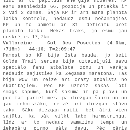
līdz ar to papildus enerģija noderēs. KP
esmu sasniedzis 66. pozīcijā un priekšā ir
2 vai 3 dāmas. Šajā KP ir arī mana plānotā
laika kontrole, nedaudz esmu nočammājies
KP un to pametu ar 31" deficītu pret
plānoto laiku. Nekas traks, jo esmu jau
noskrējis 17,7km.
Vallorcine - Col Des Posettes (4.6km,
+718m) - 44:16; T=2:09:47
Pamest šo KP bija īsta bauda, jo šeit
Golde Trail series bija uztaisījuši savu
speciālo fanu atbalsta zonu un varēja
nedaudz sajusties kā Zegamas maratonā. Tas
bija WOW un reizē arī crazy atbalsts no
skatītājiem. Pēc KP uzreiz sākās ļoti
smags kāpums, kurš sākumā ir pa pļavu un
pēc tam pāriet mežā pa diezgan šauru un nu
jau tehniskāku, reizē arī diezgan stāvu
taku. Sāku diezgan raiti, bet ātri vien
sajūtu, ka sāk vilkt labo harmstringu,
līdz ar to nedauz samazinu tempu un
iekapāju pirmo sāls devu. Pēc pāris