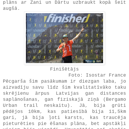
plāns ar Zani un Dārtu uzbraukt kopā šeit
augšā.
Finišētājs
Foto: Isostar France
Pēcgarša šim pasākumam ir diezgan laba, jo
aizvadīju savu līdz šim kvalitatīvāko taku
skrējienu ārpus Latvijas gan distances
saplānošanas, gan fiziskajā ziņā (Bergamo
Urban trail neskaitu). Jā, bija grūti
pēdējos 10km, kas patiesībā bija 11,5km
gari, jā bija ļoti karsts, kas traucēja
pieturēties pie ēšanas plāna, bet apstākļi