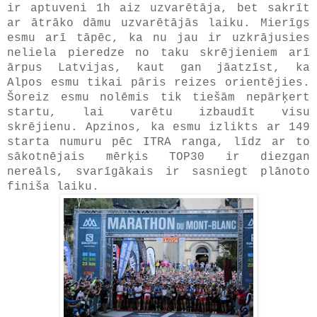
ir aptuveni 1h aiz uzvarētāja, bet sakrīt
ar ātrāko dāmu uzvarētājās laiku. Mierīgs
esmu arī tāpēc, ka nu jau ir uzkrājusies
neliela pieredze no taku skrējieniem arī
ārpus Latvijas, kaut gan jāatzīst, ka
Alpos esmu tikai pāris reizes orientējies.
Šoreiz esmu nolēmis tik tiešām nepārķert
startu, lai varētu izbaudīt visu
skrējienu. Apzinos, ka esmu izlikts ar 149
starta numuru pēc ITRA ranga, līdz ar to
sākotnējais mērķis TOP30 ir diezgan
nereāls, svarīgākais ir sasniegt plānoto
finiša laiku.