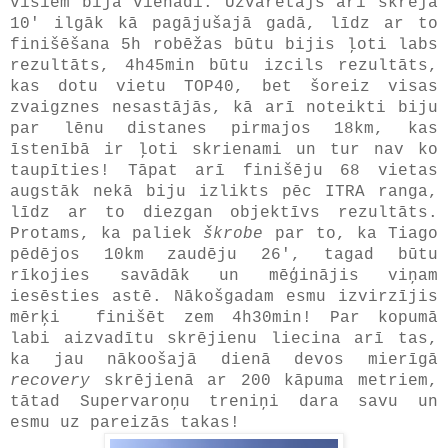
visiem bija vienādi. Uzvarētājs arī skrēja
10' ilgāk kā pagājušajā gadā, līdz ar to
finišēšana 5h robēžas būtu bijis ļoti labs
rezultāts, 4h45min būtu izcils rezultāts,
kas dotu vietu TOP40, bet šoreiz visas
zvaigznes nesastājās, kā arī noteikti biju
par lēnu distanes pirmajos 18km, kas
īstenībā ir ļoti skrienami un tur nav ko
taupīties! Tāpat arī finišēju 68 vietas
augstāk nekā biju izlikts pēc ITRA ranga,
līdz ar to diezgan objektīvs rezultāts.
Protams, ka paliek
škrobe
par to, ka Tiago
pēdējos 10km zaudēju 26', tagad būtu
rīkojies savādāk un mēģinājis viņam
iesēsties astē. Nākošgadam esmu izvirzījis
mērķi finišēt zem 4h30min! Par kopumā
labi aizvadītu skrējienu liecina arī tas,
ka jau nākoošajā dienā devos mierīgā
recovery
skrējienā ar 200 kāpuma metriem,
tātad Supervaroņu treniņi dara savu un
esmu uz pareizās takas!