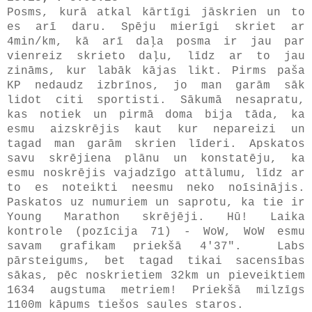
Posms, kurā atkal kārtīgi jāskrien un to
es arī daru. Spēju mierīgi skriet ar
4min/km, kā arī daļa posma ir jau par
vienreiz skrieto daļu, līdz ar to jau
zināms, kur labāk kājas likt. Pirms paša
KP nedaudz izbrīnos, jo man garām sāk
lidot citi sportisti. Sākumā nesapratu,
kas notiek un pirmā doma bija tāda, ka
esmu aizskrējis kaut kur nepareizi un
tagad man garām skrien līderi. Apskatos
savu skrējiena plānu un konstatēju, ka
esmu noskrējis vajadzīgo attālumu, līdz ar
to es noteikti neesmu neko noīsinājis.
Paskatos uz numuriem un saprotu, ka tie ir
Young Marathon skrējēji. Hū! Laika
kontrole (pozīcija 71) - WoW, WoW esmu
savam grafikam priekšā 4'37". Labs
pārsteigums, bet tagad tikai sacensības
sākas, pēc noskrietiem 32km un pieveiktiem
1634 augstuma metriem! Priekšā milzīgs
1100m kāpums tiešos saules staros.