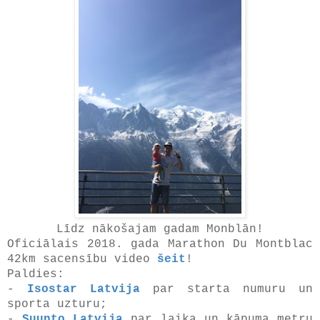
Līdz nākošajam gadam Monblān!
Oficiālais 2018. gada Marathon Du Montblac
42km sacensību video
šeit
!
Paldies:
-
Isostar Latvija
par starta numuru un
sporta uzturu;
-
Suunto Latvija
par laika un kāpuma metru