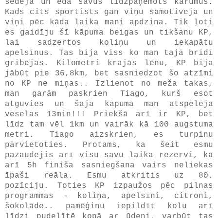
sēdēja un ēda savus līdzpaņemots kārumus.
Kāds cits sportists gan viņu samotivēja un
viņi pēc kāda laika mani apdzina. Tik ļoti
es gaidīju šī kāpuma beigas un tikšanu KP,
lai sadzertos koliņu un iekapātu
apelsīnus. Tas bija viss ko man tajā brīdī
gribējās. Kilometri krājās lēnu, KP bija
jābūt pie 36,8km, bet sasniedzot šo atzīmi
no KP ne miņas.. Izlienot no meža takas,
man garām paskrien Tiago, kurš esot
atguvies un šajā kāpumā man atspēlēja
veselas 13min!!! Priekšā arī ir KP, bet
līdz tam vēl 1km un vairāk kā 100 augstuma
metri. Tiago aizskrien, es turpinu
pārvietoties. Protams, ka šeit esmu
pazaudējis arī visu savu laika rezervi, kā
arī 5h finiša sasniegšana vairs neliekas
īpaši reāla. Esmu atkritis uz 80.
pozīciju. Toties KP izpaužos pēc pilnas
programmas - koliņa, apelsīni, citroni,
šokolāde.. pamēģinu iepildīt kolu arī
līdzi pudelītē kopā ar ūdeni, varbūt tas