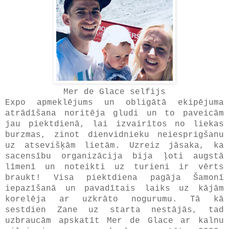
Mer de Glace selfijs
Expo apmeklējums un obligātā ekipējuma
atrādīšana noritēja gludi un to paveicām
jau piektdienā, lai izvairītos no liekas
burzmas, zinot dienvidnieku neiesprigšanu
uz atsevišķām lietām. Uzreiz jāsaka, ka
sacensību organizācija bija ļoti augstā
līmenī un noteikti uz turieni ir vērts
braukt! Visa piektdiena pagāja Šamonī
iepazīšanā un pavadītais laiks uz kājām
korelēja ar uzkrāto nogurumu. Tā kā
sestdien Zane uz starta nestājās, tad
uzbraucām apskatīt Mer de Glace ar kalnu