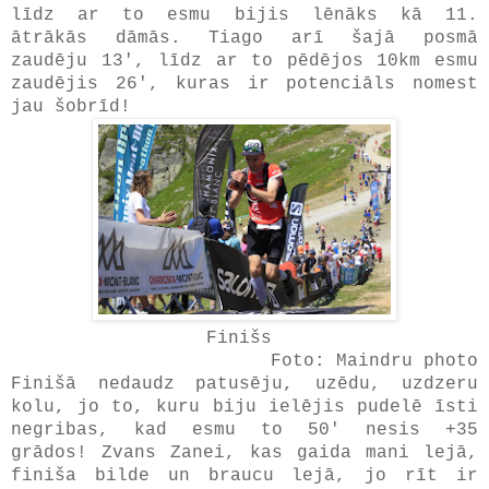
līdz ar to esmu bijis lēnāks kā 11.
ātrākās dāmās. Tiago arī šajā posmā
zaudēju 13', līdz ar to pēdējos 10km esmu
zaudējis 26', kuras ir potenciāls nomest
jau šobrīd!
Finišs
Foto: Maindru photo
Finišā nedaudz patusēju, uzēdu, uzdzeru
kolu, jo to, kuru biju ielējis pudelē īsti
negribas, kad esmu to 50' nesis +35
grādos! Zvans Zanei, kas gaida mani lejā,
finiša bilde un braucu lejā, jo rīt ir