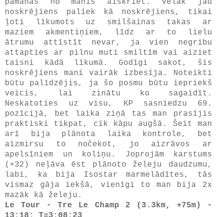
pamanās no manis aiskriet. Vēlāk jau
noskrējiens paliek kā noskrējiens, tikai
ļoti līkumots uz smilšainas takas ar
maziem akmentiņiem, līdz ar to lielu
ātrumu attīstīt nevar, ja vien negribu
attapties ar pilnu muti smiltīm vai aiziet
taisni kādā līkumā. Godīgi sakot, šis
noskrējiens mani vairāk izbesīja. Noteikti
būtu palīdzējis, ja šo posmu būtu iepriekš
veicis, lai zinātu ko sagaidīt.
Neskatoties uz visu, KP sasniedzu 69.
pozīcijā, bet laika ziņā tas man prasījis
praktiski tikpat, cik kāpu augšā. Šeit man
arī bija plānota laika kontrole, bet
aizmirsu to nočekot, jo aizrāvos ar
apelsīniem un koliņu. Joprojām karstums
(+32) neļāva ēst plānoto želeju daudzumu,
labi, ka bija Isostar marmelādītes, tās
vismaz gāja iekšā, vienīgi to man bija 2x
mazāk kā želeju.
Le Tour - Tre Le Champ 2 (3.3km, +75m) -
13:18; T=3:08:23