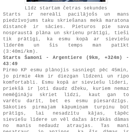
Līdz startam četras sekundes
Starts ir nereāli pacilājošs un mans
piedzīvojums taku skriešanas mekā maratona
distancē ir sācies. Pieturos pie sava
nospraustā plāna un skrienu prātīgi, tieši
tik prātīgi, ka esmu kopā ar sieviešu
līderēm un šis temps man patīkt
(3:40mi/km).
Starts Šamonī - Argentiere (9km, +324m) -
43:49
Pirmo KP esmu plānojis sasniegt pēc 45min,
jo pirmie 4km ir diezgan līdzeni un ripo
komfortabli. Esmu kopā ar sieviešu līderi,
priekšā ir ļoti daudz džeku, kuriem nemaz
nemēģināju skriet līdzi, kaut gan to
varētu darīt, bet es esmu piesardzīgs.
Sākoties pirmajam kāpumiņam turpinu būt
prātīgs, lai nesadzītu kājas, tāpēc
sieviešu līdere un vēl dažas ātrākās dāmas
no manis nedaudz atraujas. Tas mani
nesatrauc, jo apzinos, ka šīs dāmas ir