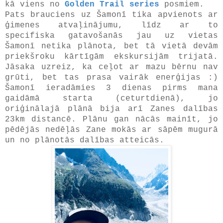
kā viens no
Golden Trail series
posmiem.
Pats brauciens uz Šamonī tika apvienots ar
ģimenes atvaļinājumu, līdz ar to
specifiska gatavošanās jau uz vietas
Šamonī netika plānota, bet tā vietā devām
priekšroku kārtīgām ekskursijām trijatā.
Jāsaka uzreiz, ka ceļot ar mazu bērnu nav
grūti, bet tas prasa vairāk enerģijas :)
Šamonī ieradāmies 3 dienas pirms mana
gaidāmā starta (ceturtdienā), jo
oriģinālajā plānā bija arī Zanes dalības
23km distancē. Plānu gan nācās mainīt, jo
pēdējās nedēļās Zane mokās ar sāpēm mugurā
un no plānotās dalības atteicās.