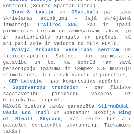
kontroli (Suunto Spartan Ultra)
-
Inov-8 Lavija
un
OSveikals
par taku
skriešanas ekipējumu - šajā skrējienā
izmantoju
Trailroc 285
, kas ir īpaši
piemērotas cietām un akmeņainām takām, jo
ir pastiprināts purngals un papēdis, kā
arī pati zole ir veidota no META PLATE;
-
Raivja Aršauska veselības centram
un
fizioterapeitei Sabīnei par pirmstarta
gatavību un to, ka šobrīd man savā
personīgajā īpašumā ir Compex 3.0 muskuļu
stimulators, lai ātrāk varētu atjaunoties;
-
CEP Latvija
- par kompresijas apģērbu;
-
Supervaroņu treniņiem
- par fizisko
sagatavotību pirmdienu vakaros uz
Grīziņkalna trepēm!
Nākošā pietura takās paredzēta
StirnuBukā
,
Cēsis Eco Trail
un Spetembrī Skotijā
Ring
of Steall Skyrace
, kas reizē būs arī
pasaules čempionāts skyrunning. Tiekamies
takās!