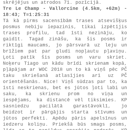
skrējējus un atrodos 71. pozīcijā.
Tre Le Champ - Vallorcine (4.5km, +62m) -
18:43; T=1:25:31
Tā kā pirms sacensībām trases atsevišķus
posmus nebiju iepazinis, tikai izpētījis
trases profilu, tad īsti nezināju, ko
gaidīt. Tagad zināšu, ka šis posms ir
riktīgi maucams, jo pārsvarā uz leju un
brīžiem pat par gludi nopļautu pļaviņu.
Ļoti patīk šis posms un varu skriet.
Noķeru Tiago un kādu brīdi skrienam kopā,
pļāpājam ar WOC 2018 un to kā viņš pēc PČ
taku skriešanā atlasījies arī uz PČ
orientēšanās. Nice! Viņš sūdzas par to, ka
īsti neskrienas, bet es jūtos ļoti labi un
saku, ka skrienu prom no viņa un
iespējams, ka distancē vēl tiksimies. KP
sasniedzu pacilātā garastāvoklī, jo
beidzot ir pārgājis starta stīvums un
jūtos perfekti. Apēdu pāris apelsīnus un
iedzeru koliņu. Priekšā būs smags posms,