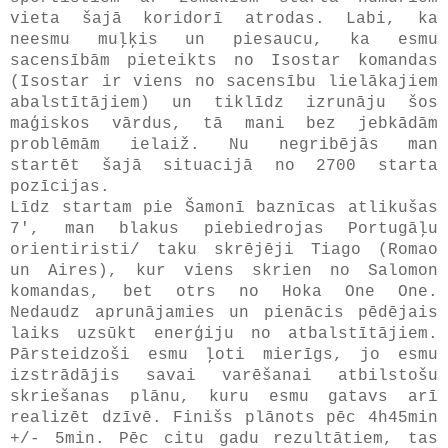
vieta šajā koridorī atrodas. Labi, ka
neesmu muļķis un piesaucu, ka esmu
sacensībām pieteikts no Isostar komandas
(Isostar ir viens no sacensību lielākajiem
abalstītājiem) un tiklīdz izrunāju šos
maģiskos vārdus, tā mani bez jebkādām
problēmām ielaiž. Nu negribējās man
startēt šajā situacijā no 2700 starta
pozīcijas.
Līdz startam pie Šamonī baznīcas atlikušas
7', man blakus piebiedrojas Portugāļu
orientiristi/ taku skrējēji Tiago (Romao
un Aires), kur viens skrien no Salomon
komandas, bet otrs no Hoka One One.
Nedaudz aprunājamies un pienācis pēdējais
laiks uzsūkt enerģiju no atbalstītājiem.
Pārsteidzoši esmu ļoti mierīgs, jo esmu
izstrādājis savai varēšanai atbilstošu
skriešanas plānu, kuru esmu gatavs arī
realizēt dzīvē. Finišs plānots pēc 4h45min
+/- 5min. Pēc citu gadu rezultātiem, tas