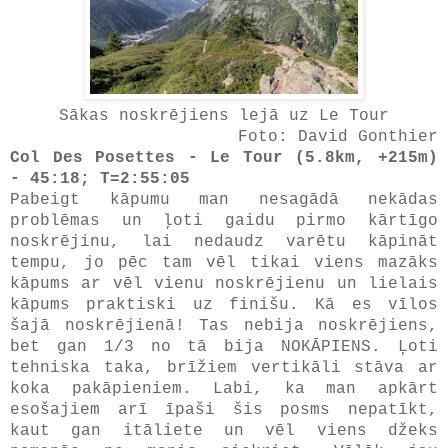
Sākas noskrējiens lejā uz Le Tour
Foto: David Gonthier
Col Des Posettes - Le Tour (5.8km, +215m)
- 45:18; T=2:55:05
Pabeigt kāpumu man nesagādā nekādas
problēmas un ļoti gaidu pirmo kārtīgo
noskrējinu, lai nedaudz varētu kāpināt
tempu, jo pēc tam vēl tikai viens mazāks
kāpums ar vēl vienu noskrējienu un lielais
kāpums praktiski uz finišu. Kā es vīlos
šajā noskrējienā! Tas nebija noskrējiens,
bet gan 1/3 no tā bija NOKĀPIENS. Ļoti
tehniska taka, brīžiem vertikāli stāva ar
koka pakāpieniem. Labi, ka man apkārt
esošajiem arī īpaši šis posms nepatīkt,
kaut gan itāliete un vēl viens džeks