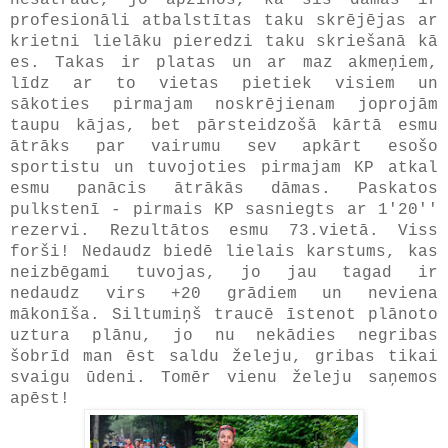
profesionāli atbalstītas taku skrējējas ar
krietni lielāku pieredzi taku skriešanā kā
es. Takas ir platas un ar maz akmeņiem,
līdz ar to vietas pietiek visiem un
sākoties pirmajam noskrējienam joprojām
taupu kājas, bet pārsteidzošā kārtā esmu
ātrāks par vairumu sev apkārt esošo
sportistu un tuvojoties pirmajam KP atkal
esmu panācis ātrākās dāmas. Paskatos
pulkstenī - pirmais KP sasniegts ar 1'20''
rezervi. Rezultātos esmu 73.vietā. Viss
forši! Nedaudz biedē lielais karstums, kas
neizbēgami tuvojas, jo jau tagad ir
nedaudz virs +20 grādiem un neviena
mākonīša. Siltumiņš traucē īstenot plānoto
uztura plānu, jo nu nekādies negribas
šobrīd man ēst saldu želeju, gribas tikai
svaigu ūdeni. Tomēr vienu želeju saņemos
apēst!