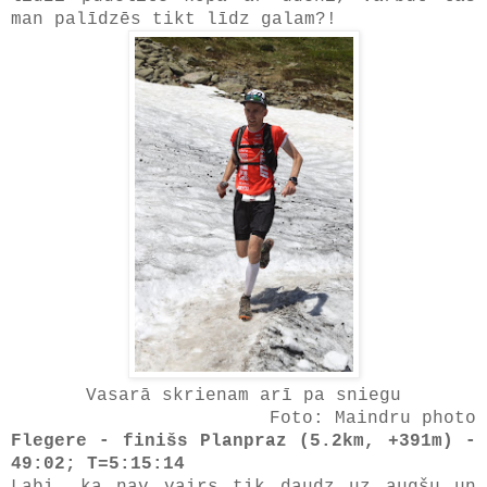
man palīdzēs tikt līdz galam?!
Vasarā skrienam arī pa sniegu
Foto: Maindru photo
Flegere - finišs Planpraz (5.2km, +391m) -
49:02; T=5:15:14
Labi, ka nav vairs tik daudz uz augšu un