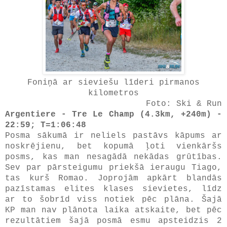
Foniņā ar sieviešu līderi pirmanos
kilometros
Foto: Ski & Run
Argentiere - Tre Le Champ (4.3km, +240m) -
22:59; T=1:06:48
Posma sākumā ir neliels pastāvs kāpums ar
noskrējienu, bet kopumā ļoti vienkāršs
posms, kas man nesagādā nekādas grūtības.
Sev par pārsteigumu priekšā ieraugu Tiago,
tas kurš Romao. Joprojām apkārt blandās
pazīstamas elites klases sievietes, līdz
ar to šobrīd viss notiek pēc plāna. Šajā
KP man nav plānota laika atskaite, bet pēc
rezultātiem šajā posmā esmu apsteidzis 2