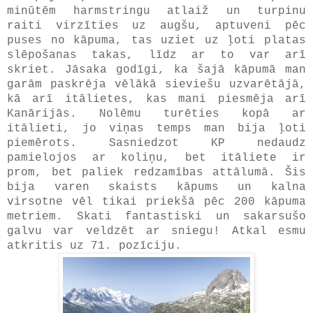
minūtēm harmstringu atlaiž un turpinu
raiti virzīties uz augšu, aptuveni pēc
puses no kāpuma, tas uziet uz ļoti platas
slēpošanas takas, līdz ar to var arī
skriet. Jāsaka godīgi, ka šajā kāpumā man
garām paskrēja vēlākā sieviešu uzvarētājā,
kā arī itālietes, kas mani piesmēja arī
Kanārijās. Nolēmu turēties kopā ar
itālieti, jo viņas temps man bija ļoti
piemērots. Sasniedzot KP nedaudz
pamielojos ar koliņu, bet itāliete ir
prom, bet paliek redzamības attālumā. Šis
bija varen skaists kāpums un kalna
virsotne vēl tikai priekšā pēc 200 kāpuma
metriem. Skati fantastiski un sakarsušo
galvu var veldzēt ar sniegu! Atkal esmu
atkritis uz 71. pozīciju.