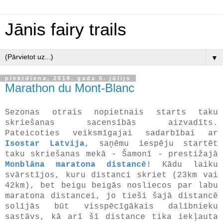
Jānis fairy trails
▼
piektdiena, 2018. gada 6. jūlijs
Marathon du Mont-Blanc
Sezonas otrais nopietnais starts taku
skriešanas sacensībās aizvadīts.
Pateicoties veiksmīgajai sadarbībai ar
Isostar Latvija
, saņēmu iespēju startēt
taku skriešanas mekā - Šamonī - prestižajā
Monblāna maratona distancē
! Kādu laiku
svārstījos, kuru distanci skriet (23km vai
42km), bet beigu beigās nosliecos par labu
maratona distancei, jo tieši šajā distancē
solījās būt visspēcīgākais dalībnieku
sastāvs, kā arī šī distance tika iekļauta