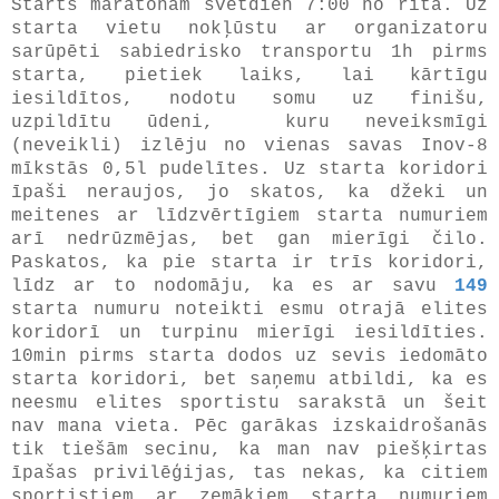
Starts maratonam svētdien 7:00 no rīta. Uz
starta vietu nokļūstu ar organizatoru
sarūpēti sabiedrisko transportu 1h pirms
starta, pietiek laiks, lai kārtīgu
iesildītos, nodotu somu uz finišu,
uzpildītu ūdeni, kuru neveiksmīgi
(neveikli) izlēju no vienas savas Inov-8
mīkstās 0,5l pudelītes. Uz starta koridori
īpaši neraujos, jo skatos, ka džeki un
meitenes ar līdzvērtīgiem starta numuriem
arī nedrūzmējas, bet gan mierīgi čilo.
Paskatos, ka pie starta ir trīs koridori,
līdz ar to nodomāju, ka es ar savu
149
starta numuru noteikti esmu otrajā elites
koridorī un turpinu mierīgi iesildīties.
10min pirms starta dodos uz sevis iedomāto
starta koridori, bet saņemu atbildi, ka es
neesmu elites sportistu sarakstā un šeit
nav mana vieta. Pēc garākas izskaidrošanās
tik tiešām secinu, ka man nav piešķirtas
īpašas privilēģijas, tas nekas, ka citiem
sportistiem ar zemākiem starta numuriem