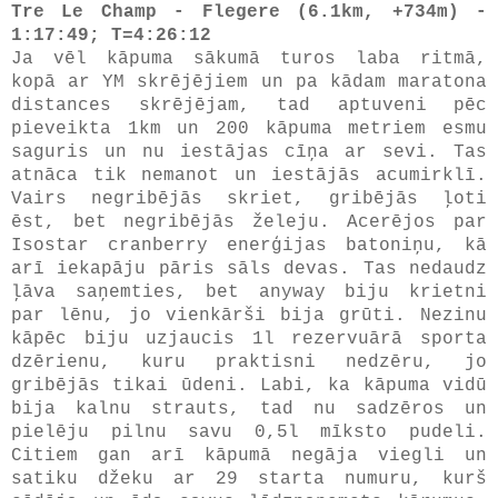
Tre Le Champ - Flegere (6.1km, +734m) -
1:17:49; T=4:26:12
Ja vēl kāpuma sākumā turos laba ritmā,
kopā ar YM skrējējiem un pa kādam maratona
distances skrējējam, tad aptuveni pēc
pieveikta 1km un 200 kāpuma metriem esmu
saguris un nu iestājas cīņa ar sevi. Tas
atnāca tik nemanot un iestājās acumirklī.
Vairs negribējās skriet, gribējās ļoti
ēst, bet negribējās želeju. Acerējos par
Isostar cranberry enerģijas batoniņu, kā
arī iekapāju pāris sāls devas. Tas nedaudz
ļāva saņemties, bet anyway biju krietni
par lēnu, jo vienkārši bija grūti. Nezinu
kāpēc biju uzjaucis 1l rezervuārā sporta
dzērienu, kuru praktisni nedzēru, jo
gribējās tikai ūdeni. Labi, ka kāpuma vidū
bija kalnu strauts, tad nu sadzēros un
pielēju pilnu savu 0,5l mīksto pudeli.
Citiem gan arī kāpumā negāja viegli un
satiku džeku ar 29 starta numuru, kurš