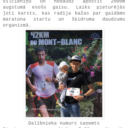
vilcieniņu un nedaudz apostīt 2000m
augstumā esošo gaisu. Laiks pieturējās
ļoti karsts, kas radīja bažas par gaidāmo
maratona startu un šķidruma daudzumu
organismā.
Dalībnieka numurs saņemts