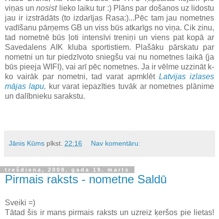
viņas un
nosist
lieko laiku tur :) Plāns par došanos uz lidostu
jau ir izstrādāts (to izdarījas Rasa:)...Pēc tam jau nometnes
vadīšanu pārņems GB un viss būs atkarīgs no viņa. Cik zinu,
tad nometnē būs ļoti intensīvi treniņi un viens pat kopā ar
Savedalens AIK kluba sportistiem. Plašāku pārskatu par
nometni un tur piedzīvoto sniegšu vai nu nometnes laikā (ja
būs pieeja WIFI), vai arī pēc nometnes. Ja ir vēlme uzzināt k-
ko vairāk par nometni, tad varat apmklēt
Latvijas izlases
mājas lapu,
kur varat iepazīties tuvāk ar nometnes plānime
un dalībnieku sarakstu.
Jānis Kūms
plkst.
22:16
Nav komentāru:
trešdiena, 2008. gada 19. marts
Pirmais raksts - nometne Saldū
Sveiki =)
Tātad šis ir mans pirmais raksts un uzreiz ķeršos pie lietas!