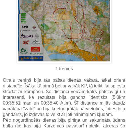
1.treniņš
Otrais treniņš bija tās pašas dienas vakarā, atkal orient
distancīte. Īsāka kā pirmā bet ar vairāk KP, tā teikt, lai spiestu
strādāt ar kompasu. Šo distanci veicām katrs patstāvīgi un
interesanti, ka rezultāts bija gandrīz identisks (5,3km
00:35:51 man un 00:35:40 Atim). Šī distance mijās daudz
vairāk pa "zaļo" un bija krietni grūtāk pārvietoties, toties biju
gandarīts, jo izdevās to veikt ar ļoti minimālām kļūdām.
Pēc nogurdinošās dienas bija pirtiņa un sakurināta ūdens
baļļa (tie kas bija Kurzemes pavasarī noteikti atceras šo