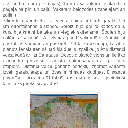
dīvaino baļļu ārā pie mājas). Tā nu visa vakara lielākā daļa
pagāja pa pirti un baļļu. Vakaram beidzoties uzspēlējām arī
zolīti :)
7dien bija paredzēts tikai viens treniņš, bet tāds garāks. 9,6
km orientēšanās distance. Šoreiz bija par to kartes daļu,
kura bija krietni baltāka un vieglāk skrienama. Šodien biju
nolēmis ''savinnēt'' Ati vismaz par 11sekundēm, tā teikt lai
paskatītos vai varu arī paskriet...Bet tā kā uzzināju, ka Atim
plānots lēnais treniņš, tad šis duelis izpalika, jo Atis distanci
veica kopā ar Ilzi Cahrausu. Devos distancē viens un lielāko
uzmanību pievērsu azimuta noturēšanai uz garākiem
etapiem. Distanci veicu gandrīz perfekti, izņemot varianta
izvēli garajā etapā un 2vas minimālas kļūdiņas. Distancē
pavadītais laiks bija 01:04:09, kas, man liekas, ir pietiekoši
labs laiks priekš šī apvidus!