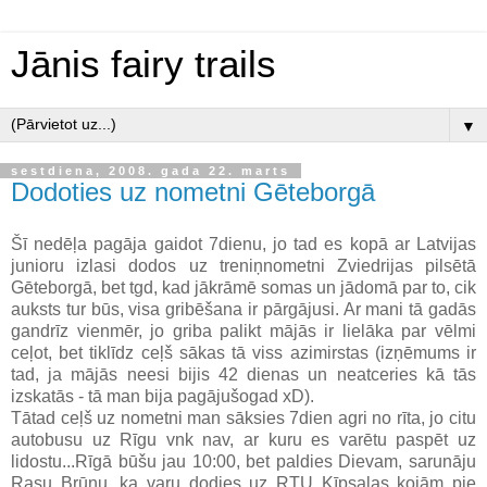
Jānis fairy trails
▼
sestdiena, 2008. gada 22. marts
Dodoties uz nometni Gēteborgā
Šī nedēļa pagāja gaidot 7dienu, jo tad es kopā ar Latvijas
junioru izlasi dodos uz treniņnometni Zviedrijas pilsētā
Gēteborgā, bet tgd, kad jākrāmē somas un jādomā par to, cik
auksts tur būs, visa gribēšana ir pārgājusi. Ar mani tā gadās
gandrīz vienmēr, jo griba palikt mājās ir lielāka par vēlmi
ceļot, bet tiklīdz ceļš sākas tā viss azimirstas (izņēmums ir
tad, ja mājās neesi bijis 42 dienas un neatceries kā tās
izskatās - tā man bija pagājušogad xD).
Tātad ceļš uz nometni man sāksies 7dien agri no rīta, jo citu
autobusu uz Rīgu vnk nav, ar kuru es varētu paspēt uz
lidostu...Rīgā būšu jau 10:00, bet paldies Dievam, sarunāju
Rasu Brūnu, ka varu dodies uz RTU Ķīpsalas kojām pie