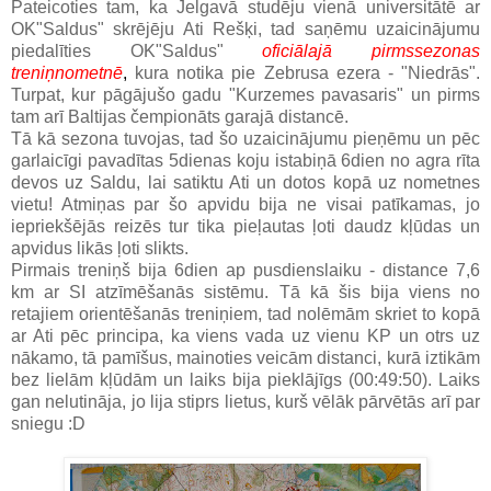
Pateicoties tam, ka Jelgavā studēju vienā universitātē ar
OK"Saldus" skrējēju Ati Rešķi, tad saņēmu uzaicinājumu
piedalīties OK"Saldus"
oficiālajā pirmssezonas
treniņnometnē
,
kura notika pie Zebrusa ezera - "Niedrās".
Turpat, kur pāgājušo gadu "Kurzemes pavasaris" un pirms
tam arī Baltijas čempionāts garajā distancē.
Tā kā sezona tuvojas, tad šo uzaicinājumu pieņēmu un pēc
garlaicīgi pavadītas 5dienas koju istabiņā 6dien no agra rīta
devos uz Saldu, lai satiktu Ati un dotos kopā uz nometnes
vietu! Atmiņas par šo apvidu bija ne visai patīkamas, jo
iepriekšējās reizēs tur tika pieļautas ļoti daudz kļūdas un
apvidus likās ļoti slikts.
Pirmais treniņš bija 6dien ap pusdienslaiku - distance 7,6
km ar SI atzīmēšanās sistēmu. Tā kā šis bija viens no
retajiem orientēšanās treniņiem, tad nolēmām skriet to kopā
ar Ati pēc principa, ka viens vada uz vienu KP un otrs uz
nākamo, tā pamīšus, mainoties veicām distanci, kurā iztikām
bez lielām kļūdām un laiks bija pieklājīgs (00:49:50). Laiks
gan nelutināja, jo lija stiprs lietus, kurš vēlāk pārvētās arī par
sniegu :D