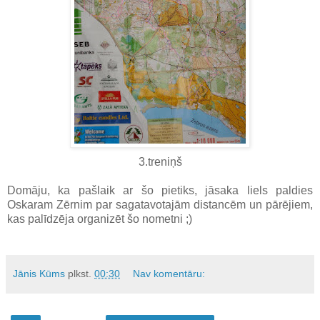
3.treniņš
Domāju, ka pašlaik ar šo pietiks, jāsaka liels paldies
Oskaram Zērnim par sagatavotajām distancēm un pārējiem,
kas palīdzēja organizēt šo nometni ;)
Jānis Kūms
plkst.
00:30
Nav komentāru: