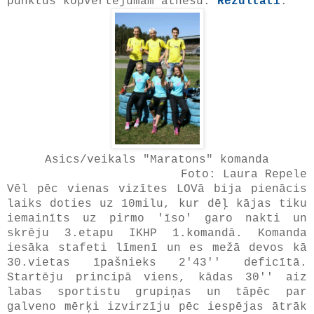
punktus kopvērtējumam atnesu.
Rezultāti
.
Asics/veikals "Maratons" komanda
Foto: Laura Repele
Vēl pēc vienas vizītes LOVā bija pienācis
laiks doties uz 10milu, kur dēļ kājas tiku
iemainīts uz pirmo 'īso' garo nakti un
skrēju 3.etapu IKHP 1.komandā. Komanda
iesāka stafeti līmenī un es mežā devos kā
30.vietas īpašnieks 2'43'' deficītā.
Startēju principā viens, kādas 30'' aiz
labas sportistu grupiņas un tāpēc par
galveno mērķi izvirzīju pēc iespējas ātrāk