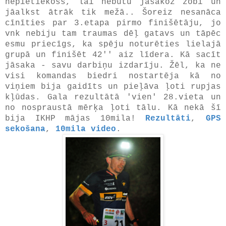
nepietiekošs, lai nebūtu jāsakož zobi un
jāalkst ātrāk tik mežā.. Šoreiz nesanāca
cīnīties par 3.etapa pirmo finišētāju, jo
vnk nebiju tam traumas dēļ gatavs un tāpēc
esmu priecīgs, ka spēju noturēties lielajā
grupā un finišēt 42'' aiz līdera. Kā sacīt
jāsaka - savu darbiņu izdarīju. Žēl, ka ne
visi komandas biedri nostartēja kā no
viņiem bija gaidīts un pieļāva ļoti rupjas
kļūdas. Gala rezultātā 'vien' 28.vieta un
no nospraustā mērķa ļoti tālu. Kā nekā šī
bija IKHP mājas 10mila!
Rezultāti
,
GPS
sekošana
,
10mila video
.