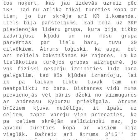
tos noķert, kas jau izdevās uzreiz pēc
1KP. Tad nu atlika tikai turēties kopā ar
tiem, jo tur skrēja arī KR 1.komanda.
Liels bija pārsteigums, kad ceļā uz 3KP
pievienojās līderu grupa, kura bija tikko
izdarījusi kļūdu un nu mūsu grupa
pārvērtās par lielu baru, tuvu 30
cilvēkiem. Ātrums loģiski, ka auga, bet
arī neliela bakstīšanās KP rajonos. Tā kā
lielākoties turējos grupas aizmugurē, jo
vnk fiziski nespēju izcīnīties līdz bara
galvgalim, tad šīs kļūdas izmantoju, lai
ik pa laikam tiktu tuvāk tam un
neatpaliktu no bara. Distances vidū mums
pievienojās vēl pāris džeki no aizmugures
ar Andreasu Kyburzu priekšgalā. Ātrums
brīžiem kļuva nežēlīgs, it īpaši uz
ceļiem, tāpēc varēju vien priecāties, ka
pa ceļiem skrējām salīdzinoši maz, jo
apvidū turēties kopā ar visiem bija
vieglāk. Dažreiz arī ātrums 3'15'' ir