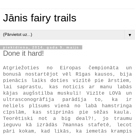
Jānis fairy trails
▼
piektdiena, 2014. gada 9. maijs
Done it hard!
Atgriežoties no Eiropas čempionāta un
bonusā nostartējot vēl Rīgas kausos, bija
pienācis laiks doties vizītē pie ārstiem,
lai saprastu, kas noticis ar manu labās
kājas augšstilba muskuli! Vizīte LOVā un
ultrasconogrāfija parādīja to, ka ir
neliels plīsums vienā no labā hamstringa
cīpslām, kas stiprinās pie sēžas kaula.
Teorētiski not a big deal?!, jo traumu
ieguvu kā izrādās 7mannas stafetē, lecot
pāri kokam, kad likās, ka iemetās krampis