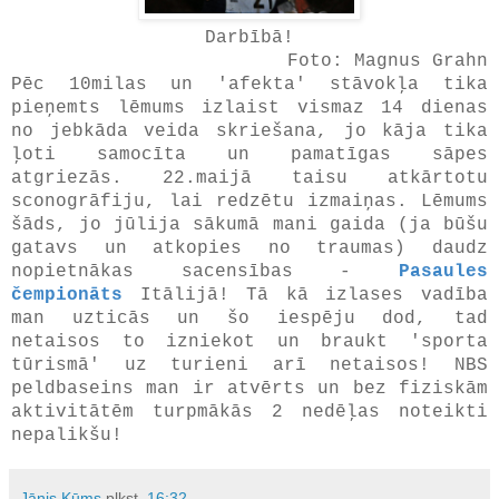
Darbībā!
Foto: Magnus Grahn
Pēc 10milas un 'afekta' stāvokļa tika
pieņemts lēmums izlaist vismaz 14 dienas
no jebkāda veida skriešana, jo kāja tika
ļoti samocīta un pamatīgas sāpes
atgriezās. 22.maijā taisu atkārtotu
sconogrāfiju, lai redzētu izmaiņas. Lēmums
šāds, jo jūlija sākumā mani gaida (ja būšu
gatavs un atkopies no traumas) daudz
nopietnākas sacensības -
Pasaules
čempionāts
Itālijā! Tā kā izlases vadība
man uzticās un šo iespēju dod, tad
netaisos to izniekot un braukt 'sporta
tūrismā' uz turieni arī netaisos! NBS
peldbaseins man ir atvērts un bez fiziskām
aktivitātēm turpmākās 2 nedēļas noteikti
nepalikšu!
Jānis Kūms
plkst.
16:32