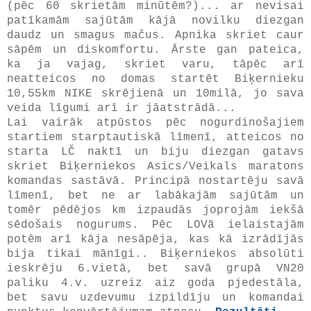
(pēc 60 skrietām minūtēm?)... ar nevisai
patīkamām sajūtām kājā novilku diezgan
daudz un smagus mačus. Apnika skriet caur
sāpēm un diskomfortu. Ārste gan pateica,
ka ja vajag, skriet varu, tāpēc arī
neatteicos no domas startēt Biķernieku
10,55km NIKE skrējienā un 10milā, jo sava
veida līgumi arī ir jāatstrādā...
Lai vairāk atpūstos pēc nogurdinošajiem
startiem starptautiskā līmenī, atteicos no
starta LČ naktī un biju diezgan gatavs
skriet Biķerniekos Asics/Veikals maratons
komandas sastāvā. Principā nostartēju savā
līmenī, bet ne ar labākajām sajūtām un
tomēr pēdējos km izpaudās joprojām iekšā
sēdošais nogurums. Pēc LOVā ielaistajām
potēm arī kāja nesāpēja, kas kā izrādījās
bija tikai mānīgi.. Biķerniekos absolūti
ieskrēju 6.vietā, bet savā grupā VN20
paliku 4.v. uzreiz aiz goda pjedestāla,
bet savu uzdevumu izpildīju un komandai