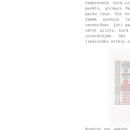
čempionātā, kurā iz
punkts, pirmais Pa
parku tūre. Šie no
Zemāk esošajā ta
sacensības. Ļoti p
vērot ailīti, kurā
uzvarētājam. Abi
(skaistāku attēlu i
Runājot par nākošo