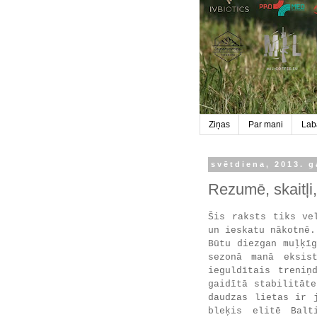
Ziņas
Par mani
Labā
svētdiena, 2013. 
Rezumē, skaitļi,
Šis raksts tiks ve
un ieskatu nākotnē.
Būtu diezgan muļķī
sezonā manā eksis
ieguldītais treniņ
gaidītā stabilitāt
daudzas lietas ir 
bleķis elitē Balt