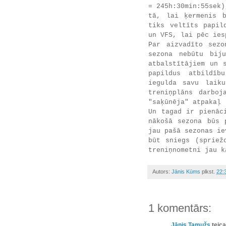
= 245h:30min:55sek)
tā, lai ķermenis b
tiks veltīts papil
un VFS, lai pēc ie
Par aizvadīto sezo
sezona nebūtu bij
atbalstītājiem un 
papildus atbildīb
iegulda savu laik
treniņplāns darboj
"saķūnēja" atpakaļ 
Un tagad ir pienāc
nākošā sezona būs 
jau pašā sezonas ie
būt sniegs (spriež
treniņnometni jau k
Autors:
Jānis Kūms
plkst.
22:
1 komentārs:
Jānis Tamužs
teica.