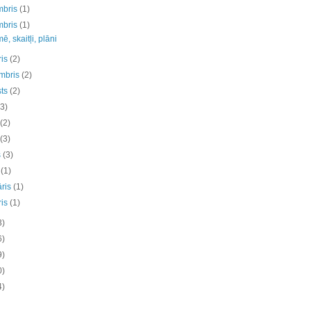
mbris
(1)
mbris
(1)
, skaitļi, plāni
ris
(2)
mbris
(2)
sts
(2)
(3)
s
(2)
s
(3)
s
(3)
s
(1)
āris
(1)
ris
(1)
3)
6)
9)
0)
4)