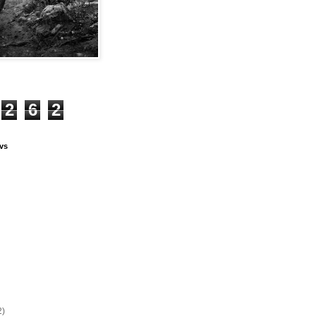
2
6
2
vs
2)