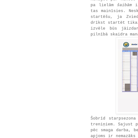
pa lielām
šaibām
i
tas mainīsies. Nes
startēšu, ja Zvie
drīkst startēt tika
izvēle būs jāizda
pilnībā skaidra man
Šobrīd starpsezona
treniņiem. Sajust 
pēc smaga darba, b
apjoms ir nemazāks