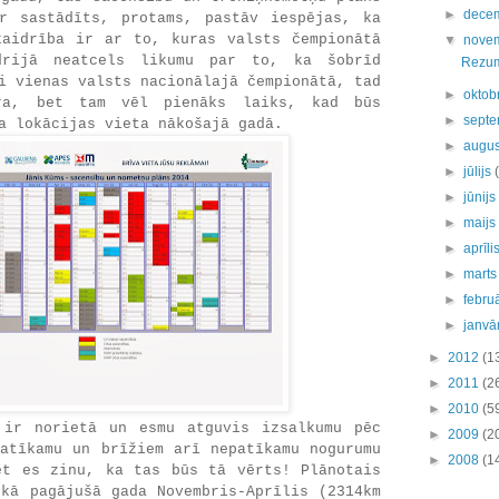
►
dece
r sastādīts, protams, pastāv iespējas, ka
kaidrība ir ar to, kuras valsts čempionātā
▼
nove
drijā neatcels likumu par to, ka šobrīd
Rezumē
i vienas valsts nacionālajā čempionātā, tad
►
oktob
ra, bet tam vēl pienāks laiks, kad būs
►
septe
a lokācijas vieta nākošajā gadā.
►
augu
►
jūlijs
►
jūnij
►
maij
►
aprīli
►
mart
►
febru
►
janvā
►
2012
(1
►
2011
(2
►
2010
(5
 ir norietā un esmu atguvis izsalkumu pēc
►
2009
(2
patīkamu un brīžiem arī nepatīkamu nogurumu
►
2008
(1
et es zinu, ka tas būs tā vērts! Plānotais
 kā pagājušā gada Novembris-Aprīlis (2314km