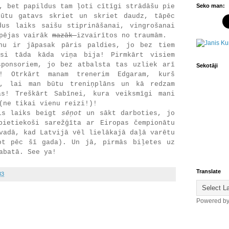
, bet papildus tam ļoti cītīgi strādāšu pie
Seko man:
ūtu gatavs skriet un skriet daudz, tāpēc
dus laiks saišu stiprināšanai, vingrošanai
spējas vairāk
mazāk
izvairītos no traumām.
nu ir jāpasak pāris paldies, jo bez tiem
usi tāda kāda viņa bija! Pirmkārt visiem
sponsoriem, jo bez atbalsta tas uzliek arī
Sekotāji
u! Otrkārt manam trenerim Edgaram, kurš
u, lai man būtu treniņplāns un kā redzam
as! Treškārt Sabīnei, kura veiksmīgi mani
(ne tikai vienu reizi!)!
is laiks beigt
sēņot
un sākt darboties, jo
pietiekoši sarežģīta ar Eiropas čempionātu
vadā, kad Latvijā vēl lielākajā daļā varētu
ot pēc šī gada). Un jā, pirmās biļetes uz
abatā. See ya!
Translate
33
Powered b
..