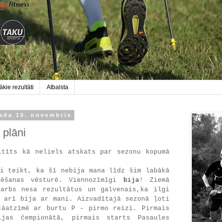
kie rezultāti
Atbalsta
gada 10. novembris
 plāni
ltīts kā neliels atskats par sezonu kopumā
gi teikt, ka šī nebija mana līdz šim labākā
tēšanas vēsturē. Viennozīmīgi
bija
! Ziemā
darbs nesa rezultātus un galvenais,ka ilgi
e arī bija ar mani. Aizvadītajā sezonā ļoti
jāatzīmē ar burtu P - pirmo reizi. Pirmais
ijas čempionātā, pirmais starts Pasaules