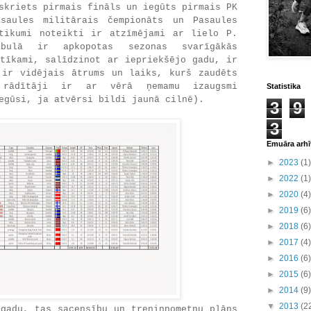
skriets pirmais fināls un iegūts pirmais PK
saules militārais čempionāts un Pasaules
tikumi noteikti ir atzīmējami ar lielo P.
bulā ir apkopotas sezonas svarīgākās
atīkami, salīdzinot ar iepriekšējo gadu, ir
 ir vidējais ātrums un laiks, kurš zaudēts
 rādītāji ir ar vērā ņemamu izaugsmi
Statistika
egūsi, ja atvērsi bildi jaunā cilnē).
3
9
3
Emuāra arhī
►
2023
(1)
►
2022
(1)
►
2020
(4)
►
2019
(6)
►
2018
(6)
►
2017
(4)
►
2016
(6)
►
2015
(6)
►
2014
(9)
▼
2013
(2
 gadu, tas sacensību un treniņnometņu plāns