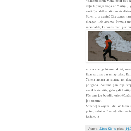
4dalībnieks un vienu brīdi biju i
daļu tupināju kopā ar Mārtiņu, 
uzrādīja labāko laiku nakts distan
6dien bija treniņš Cirpstenes ka
diezgan lielā ātrumā. Pirmajā uz
racionālāk, kā viens man pēc tam 
nosita visu gribēšanu skriet, uzt
ilgas sarunas par un ap izlasi, Ba
7diena atnāca ar skaistu un diez
poligonā. Sākumā gan bija ''ce
neslikta stafetīte, galu galā fin
Pēc tam jau baudīju orientēšanā
ļoti pozitīvi.
Šonedēļ sekojam līdzi WOCam 
plānojis doties Ziemeļu divdienās
iesācies :)
Autors:
Jānis Kūms
plkst.
14: