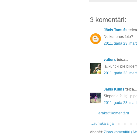
3 komentāri:
Jānis Tamužs
teica.
No kurienes foto?
2011. gada 23. mart
valters
teica...
jā, kur tiki pie bildē
2011. gada 23. mart
Jānis Kūms
teica...
Slepenie failiņi :p 
2011. gada 23. mart
Ierakstīt komentāru
Jaunāka ziņa
Abonēt:
Ziņas komentāri (At