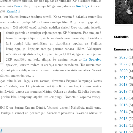
zvirzījies visiem priekšā, bet pēc kļūdas uz viltīgāko KP distances atlikušo
ķerot rokā
Bērci
. Uz pirmspēdējo KP garām patraucās
Anatolijs
, kurš arī
cītē.
Rezultāti
.
rtē, kur blakus šautuvē šaudījās zemīši. Kopā veicām 3 dažādus taurenīšus
taisot kļūdu no pēdējā KP uz finišu zaudēju Atim R., jo viņš izgāja stipri
teica - šādi pēdējā etapā stafetēs nedrīkst skriet! Otro taurenīti izskrēju
daudz gudrāk un zaudēju ceļā uz pēdējo KP Mārtiņam. Pēc tam jau 3
Statistika
taurenīti skrēju čilijot un pēc laika daudz neko nezaudēju. Grūtākais
šajā treniņā bija nokļūšana un aizkļūšana atpakaļ uz Piejūras
kempingu, jo kopējais treniņa garums sanāca 18km. Vakarpusē
Emuāra arhī
saīsināta vidējā distancīte, kur piedzīvoju ĻOTI sāpīgu kritienu jau uz
►
2023
(1)
2KP, paslīdēju uz koka tiltiņa. Šo treniņu veicu ar
La Sportiva
►
2022
(1)
apaviem, kuriem radzes tā arī šajā ziemā nesadzinu. Tas uzreiz man
aisīju arī pāris kļūdiņas un no visiem treniņiem visvairāk nepatika. Vakarā
►
2020
(4)
lkāniem, meitenēm utt.. :p
►
2019
(6)
gan siltu laiku. Izgājis rīta rosmīti, devāmies Piejūras kempinga kartes
►
2018
(6)
puru'' stafete, kur kā pārinieku izvēlējos Kristu un kopā mums sanāca
►
2017
(4)
išējām 5.vietā, uzreiz aiz muguras Māriņa-Oskara un Andra-Rūdolfa duetiem.
s prieku labā kompānijā atpakaļ uz kempingu. Nometnīti kopumā vērtēju
►
2016
(6)
►
2015
(6)
SKI-O un Spring Cupam Dānijā. Veiksmi visiem! Nākošreiz mežā esmu
►
2014
(9)
 (vidējā distancē) un pēc tam jau Kurzemes pavasaris. Pavasaris oficiāli ir
►
2013
(2
►
2012
(1
25
▼
2011
(2