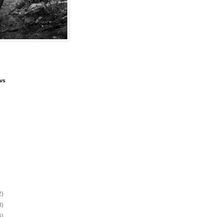
vs
2)
3)
6)