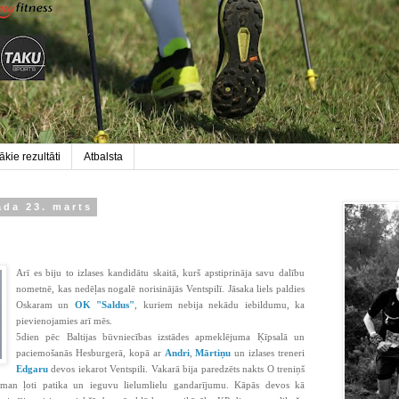
kie rezultāti
Atbalsta
ada 23. marts
Arī es biju to izlases kandidātu skaitā, kurš apstiprināja savu dalību
nometnē, kas nedēļas nogalē norisinājās Ventspilī. Jāsaka liels paldies
Oskaram un
OK "Saldus"
, kuriem nebija nekādu iebildumu, ka
pievienojamies arī mēs.
5dien pēc Baltijas būvniecības izstādes apmeklējuma Ķīpsalā un
paciemošanās Hesburgerā, kopā ar
Andri
,
Mārtiņu
un izlases treneri
Edgaru
devos iekarot Ventspili. Vakarā bija paredzēts nakts O treniņš
 man ļoti patika un ieguvu lielumlielu gandarījumu. Kāpās devos kā