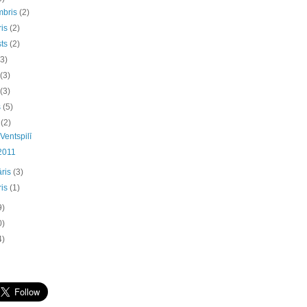
mbris
(2)
ris
(2)
sts
(2)
(3)
s
(3)
s
(3)
s
(5)
s
(2)
Ventspilī
2011
āris
(3)
ris
(1)
9)
0)
4)