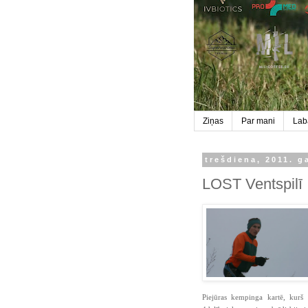
Ziņas
Par mani
Labā
trešdiena, 2011. g
LOST Ventspilī
Piejūras kempinga kartē, kurš