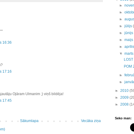
►
nove
►
oktob
►
augu
►
jūlijs
..
►
jūnij
►
maij
s 16:36
►
aprīli
▼
mart
LOST 
m?
POM 
s 17:16
►
febru
►
janvā
►
2010
(5
pajautāju Ojāram Ulmanim ;) viņš bildēja!
►
2009
(2
s 17:45
►
2008
(1
Seko man:
Sākumlapa
Vecāka ziņa
om)