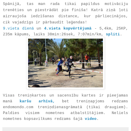
Spānijā, tas man rada tikai papildus motivāciju
trenēties un piestrādāt pie finiša! Katrā ziņā ļoti
aizraujoša iedzīšanas distance, kur pārliecinājos,
cik vajadzīgs ir pārbaudīt leģendas!
9.vieta dienā
un
4.vieta kopvērtējumā
- 5,4km, 25KP,
235m kāpums, laiks 38min:26sek, 7:07min/km,
spliti
.
Visas treniņkartes un sacensību kartes ir pieejamas
manā
karšu arhīvā,
bet treniņapjoms redzams
endomondo.com treniņdienasgrāmatā (tikai draugiem).
Paldies visiem nometnes atbalstītājiem. Neliels
nometnes kopsavilkums redzams šajā
video
.