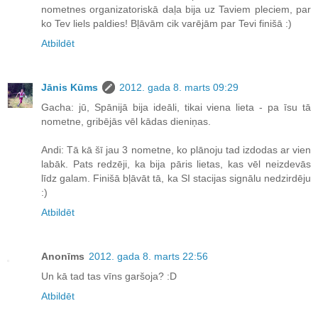
nometnes organizatoriskā daļa bija uz Taviem pleciem, par
ko Tev liels paldies! Bļāvām cik varējām par Tevi finišā :)
Atbildēt
Jānis Kūms
2012. gada 8. marts 09:29
Gacha: jū, Spānijā bija ideāli, tikai viena lieta - pa īsu tā
nometne, gribējās vēl kādas dieniņas.
Andi: Tā kā šī jau 3 nometne, ko plānoju tad izdodas ar vien
labāk. Pats redzēji, ka bija pāris lietas, kas vēl neizdevās
līdz galam. Finišā bļāvāt tā, ka SI stacijas signālu nedzirdēju
:)
Atbildēt
Anonīms
2012. gada 8. marts 22:56
Un kā tad tas vīns garšoja? :D
Atbildēt