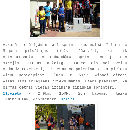
Vakarā piedālījāmies arī sprinta sacensībās Molina de
Segura pilsētiņas ielās. Jāatzīst, ka tik
neinteresantu un nebaudāmu sprintu nebiju sen
skrējis. Ātrums nežēlīgs, tāpēc distanci veicu
nedaudz rezervēti, bet esmu neapmierināts, ka pieļāvu
vienu nepiespiestu kļūdu uz 35sek, visādi citādi
visai labs skrējiens priekš manis. Lieki piebilst, ka
pirmās četras vietas izcīnīja tipiskie sprinteri.
11.vieta
- 2,9km, 15KP, 20m kāpums, laiks
14min:06sek, 4:52min/km,
spliti
.