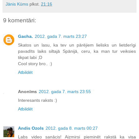
Jānis Kūms
plkst.
21:16
9 komentāri:
Gacha.
2012. gada 7. marts 23:27
Skatos un lasu, ka tev un pārējiem lielisks un lietderīgi
pavadīts laiks siltajā Spānijā, ceru, ka man tur veiksies
tikpat labi ;D
Cool story bro.. :)
Atbildēt
Anonīms
2012. gada 7. marts 23:55
Interesants raksts :)
Atbildēt
Andis Ozols
2012. gada 8. marts 00:27
Labs video sanācis! Aizmirsi pieminēt rakstā ka visa