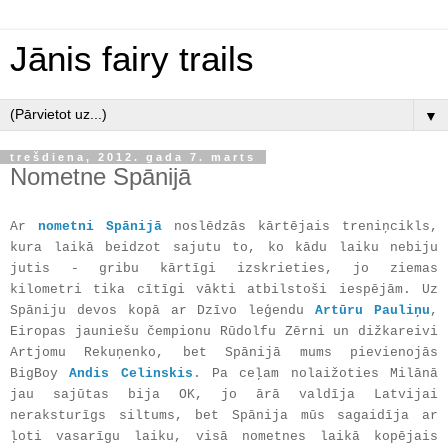
Jānis fairy trails
▼
trešdiena, 2012. gada 7. marts
Nometne Spānijā
Ar
nometni Spānijā
noslēdzās kārtējais treniņcikls,
kura laikā beidzot sajutu to, ko kādu laiku nebiju
jutis - gribu kārtīgi izskrieties, jo ziemas
kilometri tika cītīgi vākti atbilstoši iespējām. Uz
Spāniju devos kopā ar Dzīvo leģendu
Artūru Pauliņu
,
Eiropas jauniešu čempionu Rūdolfu Zērni un dižkareivi
Artjomu Rekuņenko, bet Spānijā mums pievienojās
BigBoy
Andis Celinskis
. Pa ceļam nolaižoties Milānā
jau sajūtas bija OK, jo ārā valdīja Latvijai
neraksturīgs siltums, bet Spānija mūs sagaidīja ar
ļoti vasarīgu laiku, visā nometnes laikā kopējais