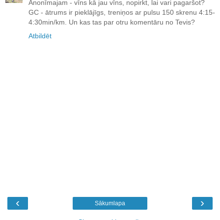
Anonīmajam - vīns kā jau vīns, nopirkt, lai vari pagaršot?
GC - ātrums ir pieklājīgs, treniņos ar pulsu 150 skrenu 4:15-
4:30min/km. Un kas tas par otru komentāru no Tevis?
Atbildēt
‹
›
Sākumlapa