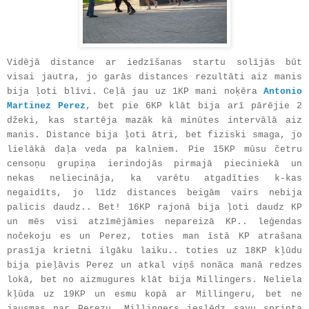
Vidējā distance ar iedzīšanas startu solījās būt
visai jautra, jo garās distances rezultāti aiz manis
bija ļoti blīvi. Ceļā jau uz 1KP mani noķēra
Antonio
Martinez Perez
, bet pie 6KP klāt bija arī pārējie 2
džeki, kas startēja mazāk kā minūtes intervālā aiz
manis. Distance bija ļoti ātri, bet fiziski smaga, jo
lielākā daļa veda pa kalniem. Pie 15KP mūsu četru
censoņu grupiņa ierindojās pirmajā pieciniekā un
nekas neliecināja, ka varētu atgadīties k-kas
negaidīts, jo līdz distances beigām vairs nebija
palicis daudz.. Bet! 16KP rajonā bija ļoti daudz KP
un mēs visi atzīmējāmies nepareizā KP.. leģendas
nočekoju es un Perez, toties man īstā KP atrašana
prasīja krietni ilgāku laiku.. toties uz 18KP kļūdu
bija pieļāvis Perez un atkal viņš nonāca manā redzes
lokā, bet no aizmugures klāt bija Millingers. Neliela
kļūda uz 19KP un esmu kopā ar Millingeru, bet ne
jausmas par Perezu. Millingers ieslēdz savu sprinta