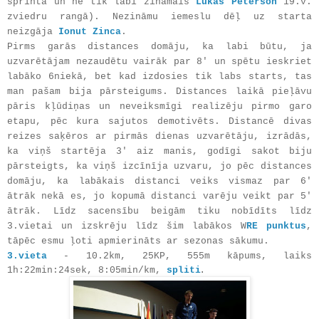
sprintā un ne tik labi zināmais
Lukas Peterson
19.v.
zviedru rangā). Nezināmu iemeslu dēļ uz starta
neizgāja
Ionut Zinca
.
Pirms garās distances domāju, ka labi būtu, ja
uzvarētājam nezaudētu vairāk par 8' un spētu ieskriet
labāko 6niekā, bet kad izdosies tik labs starts, tas
man pašam bija pārsteigums. Distances laikā pieļāvu
pāris kļūdiņas un neveiksmīgi realizēju pirmo garo
etapu, pēc kura sajutos demotivēts. Distancē divas
reizes saķēros ar pirmās dienas uzvarētāju, izrādās,
ka viņš startēja 3' aiz manis, godīgi sakot biju
pārsteigts, ka viņš izcīnīja uzvaru, jo pēc distances
domāju, ka labākais distanci veiks vismaz par 6'
ātrāk nekā es, jo kopumā distanci varēju veikt par 5'
ātrāk. Līdz sacensību beigām tiku nobīdīts līdz
3.vietai un izskrēju līdz šim labākos W
RE punktus
,
tāpēc esmu ļoti apmierināts ar sezonas sākumu.
3.vieta
- 10.2km, 25KP, 555m kāpums, laiks
.
1h:22min:24sek, 8:05min/km,
spliti