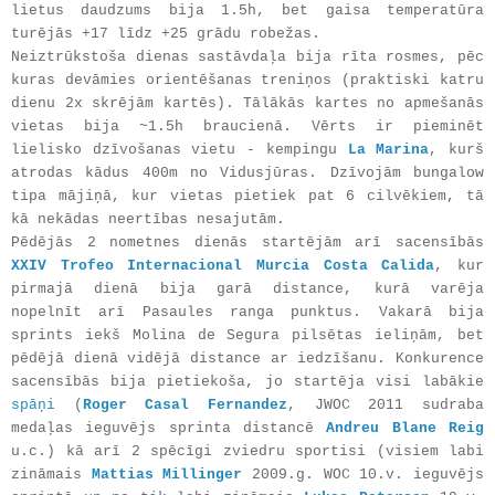
lietus daudzums bija 1.5h, bet gaisa temperatūra
turējās +17 līdz +25 grādu robežas.
Neiztrūkstoša dienas sastāvdaļa bija rīta rosmes, pēc
kuras devāmies orientēšanas treniņos (praktiski katru
dienu 2x skrējām kartēs). Tālākās kartes no apmešanās
vietas bija ~1.5h braucienā. Vērts ir pieminēt
lielisko dzīvošanas vietu - kempingu
La Marina
, kurš
atrodas kādus 400m no Vidusjūras. Dzīvojām bungalow
tipa mājiņā, kur vietas pietiek pat 6 cilvēkiem, tā
kā nekādas neertības nesajutām.
Pēdējās 2 nometnes dienās startējām arī sacensībās
XXIV Trofeo Internacional Murcia Costa Calida
, kur
pirmajā dienā bija garā distance, kurā varēja
nopelnīt arī Pasaules ranga punktus. Vakarā bija
sprints iekš Molina de Segura pilsētas ieliņām, bet
pēdējā dienā vidējā distance ar iedzīšanu. Konkurence
sacensībās bija pietiekoša, jo startēja visi labākie
spāņi
(
Roger Casal Fernandez
, JWOC 2011 sudraba
medaļas ieguvējs sprinta distancē
Andreu Blane Reig
u.c.) kā arī 2 spēcīgi zviedru sportisi (visiem labi
zināmais
Mattias Millinger
2009.g. WOC 10.v. ieguvējs