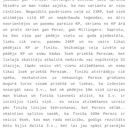
šķiedru un man rodas sajūta, ka nav variantu ar viņu
cīnīties. Negaidīts pavērsiens ceļā uz 23KP, kad viņš
atzīmējas citā KP un nepārbauda leģendas, es ātri
noorientējos un paņemu pareizo KP, skrienu no KP ārā
un pretī skrien gan Perez, gan Millingers. Saprotu,
ka būs cīņa par pēdējo vietu uz goda pjedestāla,
lieku cik varu, paņemu 24KP un nu vairs tikai
pēdējais KP ar finišu. Veiksmīga ceļa izvēle uz
pēdējo KP un esmu kādas 3sek priekšā Perezam, bet
lielajā skatītāju atbalstā nedzirdu vai nopīkstēja SI
stacija, tāpēc veicu vēl vienu atzīmēšanos un esmu
tikai 1sek priekšā Perezam.. finišu atstrādāju cik
spēka, neskatoties uz nekaunīgo Pereza grūdienu
mugurā turos viņam priekšā un liekas, ka izdosies
nosargāt savu 3.v., bet nē pēdējos 10m viņš izraujas
man blakus un finiša tiesneši atzīst, ka 3.v. ir
izcīnījis tieši viņš.. es veicu atzīmēšanos uzreiz
pēc finiša līnijas šķērsošanas, bet Perezs vēlāk..
skatoties splitos sanāk, ka finiša 100m Perezs ir
veicis 9sek, kas man rada neticību, godīgs rezultāts
būtu bijis dalīta 3.v., bet lai jau spāņi priecājās