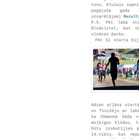
tuvu. Klusais sapn
pagājušā gada 
uzvarētājam)
Rezult
P.S. Pēc labā sta
Blodslitet, bet n
slodzes darbu.
Pēc šī starta bij
6dien atļāva start
un finišēju ar lab
ka 25mannā šāda v
muļķīgas kļūdas, t
būtu izskatījies 
14.vietu, kas nep