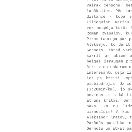
vairāk censoņu, be
labākajiem. Pēc ka
distancē - kopā e
Liljequist. Nezinu,
vnk nespēju turēt 
Roman Ryapalov, ku
Pirms taureņa par p
Alekseju, ko darīt
Gernots, tātad var
sakrīt ar abiem u
beigās ieraugam pr
ātri vien noķeram u
interesantu ceļa iz
iet pa kreisi kop
piebiedrojas. Uz ce
(3:20min/km), jo s
neviens cits kā Li
ātrums krītas, Ger
saka, ka nu līdz
aiznesīsim! A kas
Aleksandr Kratov, 
Parādās papildus m
Gernotu un atkal pa