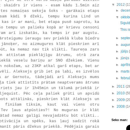
▼
2012
(1
t skaidrs ir viens - esam kādu 1.5min aiz
►
dece
rtes nomaiņas sekoja šoks - garākais etaps
sam kādi 9 džeki, tempu kurina Lind un
▼
oktob
 kas ir ar mani, bet etapa pusē saprotu, ka
Siguld
šo tempu un palieku kopā ar krievu censoni
This is
ram arī izskatās, ka temps ir par augstu.
►
septe
ārsteigumu ieraugu sev priekšā kluba biedru
 jānoķer, no aizmugures klāt pieskrien arī
►
augu
būt, ka nemaz nav tik slikti. Taureņa zars
►
jūlijs
n attīstam pieklājīgu ātrumu, otrā zara
►
jūnij
iekšā veselu bariņu ar SNO džekiem. Vienu
►
aprīli
n nokožam, uz 23KP atkal garš etaps, bet ar
vēli. Aleksejs grib iet pa labi, es izvēlos
►
mart
ā ar Gernotu, tādejādi arī Aleksejs mums
►
febru
ļa tiek attīstīts prātam neaptverams ātrums
►
2011
(2
kriets jau ir 1h45min un tālumā priekšā ir
►
2010
(5
ljequist. Pēc ceļa paliek grūti un apvidū
nots attālinās, pieskrien klāt Aleksejs un
►
2009
(2
 finišam tiksim, kaut vai viens otru
►
2008
(1
 Tev ļaus atpūsties?! No muguras ir klāt
tātad nemaz galīgi nevajadzētu būt slikti..
Seko man:
otivācija un spēks, kas ļauj sadzīt rokā
manīt pāris džekus priekšā. Pēdējais garais