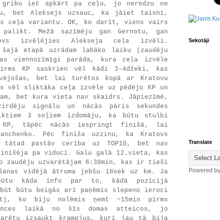
 gribu iet apkārt pa ceļu, jo neredzu ne
u, bet Aleksejs uzsauc, ka jāiet taisni,
es ceļa variantu. OK, ko darīt, viens vairs
 palikt. Mežā sazīmēju gan Gernotu, gan
ovs izvēlējies Alekseja ceļa izvēli.
Sekotāji
 šajā etapā uzrādam labāko laiku (zaudēju
as viennozīmīgi parāda, kura ceļa izvēle
Pirms KP saskrien vēl kādi 3-4džeki, kas
vējošas, bet lai turētos kopā ar Kratovu
ās vēl sliktāka ceļa izvēle uz pēdējo KP un
jam, bet kura vieta nav skaidrs. Jāpiezīmē,
irdēju signālu un nācās pāris sekundes
iktiem 3 soļiem izdomāju, ka būtu stulbi
 KP, tāpēc nācās iespringt finišā, lai
Panchenko. Pēc finiša uzzinu, ka Kratovs
Translate
, tātad pastāv cerība uz TOP10, bet nav
finišēja pa viduci. Galu galā 12.vieta, kas
o zaudēju uzvarētājam 6:38min, kas ir tieši
Powered b
šanas vidējā ātruma jebšu 18sek uz km. Ja
būtu kāda info par to, kādā pozīcijā
rbūt būtu beigās arī paņēmis slepeno ieroci
ot), ko biju nolēmis ņemt ~15min pirms
ances laikā no šīs domas atteicos, jo
arētu izsaukt krampjus, kuri jau tā bija