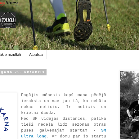
kie rezultāti
Atbalsta
 gada 25. oktobris
Pagājis mēnesis kopš mana pēdējā
ieraksta un nav jau tā, ka nebūtu
nekas noticis. Ir noticis un
krietni daudz.
Pēc SM vidējās distances, palika
tieši nedēļa līdz sezonas otrās
puses galvenajam startam -
SM
ultra long
. Ar domu par šo startu