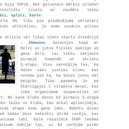
is bija TOP10, bet galvenais mērķis uzlabot
rezultātu (vietu un zaudēto laiku
āti
,
spliti
,
karte
.
rta SM, tiku pie piedāvājuma skrietarī
ācās atteikties, jo esmu uzsācis pilnas
a atlicis vēl tikai viens starts Zviedrijā
-
25manna
. Gatavojos kopā ar
Kalvi un jutos fiziski spēcīgs un
gana ātrs, lai tiktu iekļauts
pirmajā komandā un skrietu
5.etapu. Visu sarežģīja tas, ka
4dien sāku justies slims, kas
noveda pie tā, ka 5dien jutos vēl
beigtās. Tika paņemta 2x pa
5kārtīgajai C vitamīna devai, kas
lika organismam sasparoties un
ēt. No sava kluba devos kā pirmais 5.etapā
āko laiku no kluba, kas atkal apliecināja,
eida etapā esmu gana labs. Nebūtu divas
ad kādas 2min noteikti ātrāk varēju, kas
pavisam labi. Gala rezultātā IKHP ieņēma
avisam nebija tas, uz ko cerējām pirms