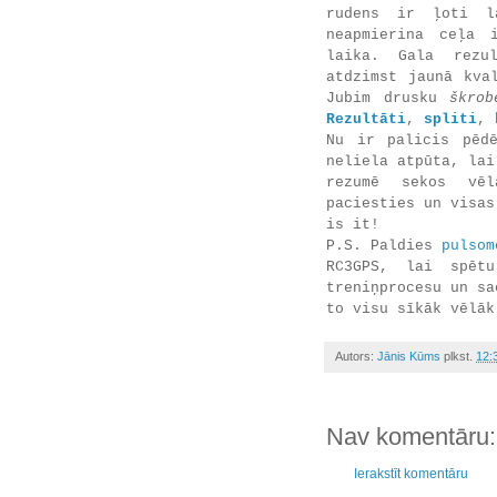
rudens ir ļoti l
neapmierina ceļa 
laika. Gala rezul
atdzimst jaunā kva
Jubim drusku
škrob
Rezultāti
,
spliti
,
Nu ir palicis pēdē
neliela atpūta, lai
rezumē sekos vē
paciesties un visas
is it!
P.S. Paldies
pulsom
RC3GPS, lai spēt
treniņprocesu un sa
to visu sīkāk vēlāk
Autors:
Jānis Kūms
plkst.
12:
Nav komentāru:
Ierakstīt komentāru