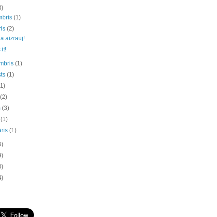
3)
mbris
(1)
ris
(2)
a aizrauj!
 it!
mbris
(1)
sts
(1)
(1)
s
(2)
s
(3)
s
(1)
āris
(1)
6)
9)
0)
4)