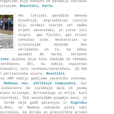
organisms bija nokauts un pavadīju vairākas
 vīrusiem.
Rezultāti
,
karte
.
Pēc lieliski pavadītā mēneša
Zviedrijā, atgriežoties Latvijā
biju nolēmis startēt vēl kādās
orient sacensībās, jo jutos ļoti
stiprs gan fiziski, gan orient
tehnikas ziņā. Neskatoties uz
izlaistajām 4dienām bez
skriešanas un to, ka nākas
pavadīt 8h darbā, skrienot
atonu
sajūtas bija tuvu ideālām un nekādas
ientēšanos. Žēl, ka nebija nopietnas
ārbaudītu īsto varēšanu/nevarēšanu. 16,3km
un pārliecinoša uzvara.
Rezultāti
.
vai ARM nebija gadījuma sacensību veiksme,
rī
Madonas nov. atklātajā čempionātā
, kur
 konkurence kā lielākajā daļā LK posmu
ielais Kristaps, Roltonkings un Artja, kurš
estartēja). Šīm sacensībām piegāju
easy
, jo
s, kurām šajā gadā gatavojos ir
Siguldas
,9km), un Madona iekļāvās gluži labi
liecinājos, ka ātrums un precezitāte priekš