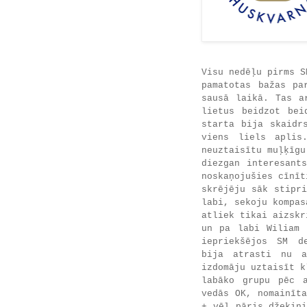
Visu nedēļu pirms S
pamatotas bažas pa
sausā laikā. Tas a
lietus beidzot bei
starta bija skaidr
viens liels aplis
neuztaisītu muļķīgu
diezgan interesant
noskaņojušies cīnīt
skrējēju sāk stipr
labi, sekoju kompas
atliek tikai aizskr
un pa labi Wiliam 
iepriekšējos SM de
bija atrasti nu a
izdomāju uztaisīt k
labāko grupu pēc a
vedās OK, nomainīt
+ vēl pāris džekiņ