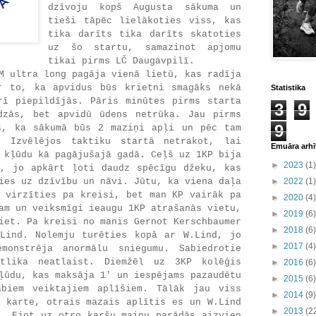
dzīvoju kopš Augusta sākuma un
tieši tāpēc lielākoties viss, kas
tika darīts tika darīts skatoties
uz šo startu, samazinot apjomu
tikai pirms LČ Daugavpilī.
M ultra long pagāja vienā lietū, kas radīja
r to, ka apvidus būs krietni smagāks nekā
Statistika
rī piepildījās. Pāris minūtes pirms starta
3
9
dzās, bet apvidū ūdens netrūka. Jau pirms
9
s, ka sākumā būs 2 maziņi apļi un pēc tam
. Izvēlējos taktiku startā netrakot, lai
Emuāra arhī
 kļūdu kā pagājušajā gadā. Ceļš uz 1KP bija
►
2023
(1)
s, jo apkārt ļoti daudz spēcīgu džeku, kas
ies uz dzīvību un nāvi. Jūtu, ka viena daļa
►
2022
(1)
i virzīties pa kreisi, bet man KP vairāk pa
►
2020
(4)
am un veiksmīgi ieaugu 1KP atrašanās vietu,
►
2019
(6)
iet. Pa kreisi no manis Gernot Kerschbaumer
►
2018
(6)
Lind. Nolemju turēties kopā ar W.Lind, jo
►
2017
(4)
monstrēja anormālu sniegumu. Sabiedrotie
tlika neatlaist. Diemžēl uz 3KP kolēģis
►
2016
(6)
ļūdu, kas maksāja 1' un iespējams pazaudētu
►
2015
(6)
biem veiktajiem aplīšiem. Tālāk jau viss
►
2014
(9)
a karte, otrais mazais aplītis es un W.Lind
►
2013
(2
i. Ejot uz otro karšu maiņu parādās aizvien