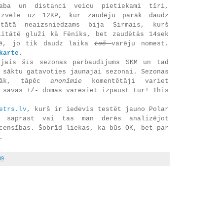
aba un distanci veicu pietiekami tīri,
izvēle uz 12KP, kur zaudēju parāk daudz
tātā neaizsniedzams bija Sirmais, kurš
litātē gluži kā Fēniks, bet zaudētās 14sek
ē
, jo tik daudz laika
toč
varēju nomest.
karte
.
jais šīs sezonas pārbaudījums SKM un tad
 sāktu gatavoties jaunajai sezonai. Sezonas
lāk, tāpēc
anonīmie
komentētāji variet
 savas +/- domas varēsiet izpaust tur! This
etrs.lv
, kurš ir iedevis testēt jauno Polar
u saprast vai tas man derēs analizējot
censības. Šobrīd liekas, ka būs OK, bet par
.
39