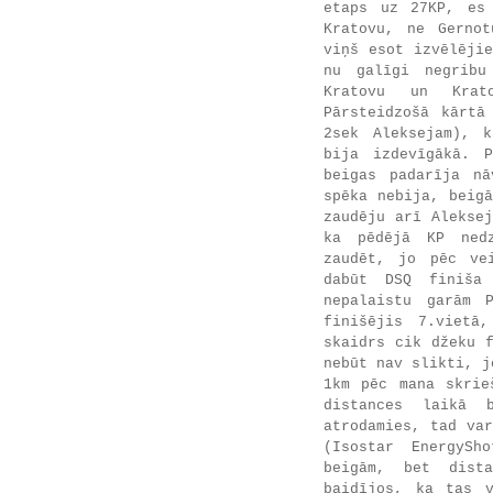
etaps uz 27KP, es
Kratovu, ne Gernot
viņš esot izvēlēji
nu galīgi negribu
Kratovu un Krat
Pārsteidzošā kārtā
2sek Aleksejam), k
bija izdevīgākā. 
beigas padarīja nā
spēka nebija, beig
zaudēju arī Alekse
ka pēdējā KP nedz
zaudēt, jo pēc ve
dabūt DSQ finiša
nepalaistu garām 
finišējis 7.vietā
skaidrs cik džeku 
nebūt nav slikti, j
1km pēc mana skrie
distances laikā 
atrodamies, tad va
(Isostar EnergySh
beigām, bet dist
baidījos, ka tas v