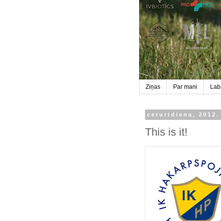
Ziņas
Par mani
Labā
ceturtdiena, 2012.
This is it!