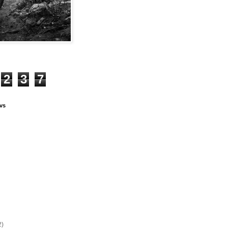
2
3
7
vs
2)