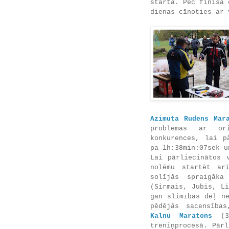
starta. Pēc finiša 
dienas cīnoties ar
Azimuta Rudens Mar
problēmas ar or
konkurences, lai p
pa 1h:38min:07sek 
Lai pārliecinātos 
nolēmu startēt a
solījās spraigāka
(Sirmais, Jubis, L
gan slimības dēļ n
pēdējās sacensība
Kalnu Maratons
(33
treniņprocesā. Pār