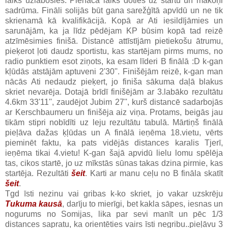
laiks uzlabosies. Pienāca laiks doties uz startu un mākoņi
sadrūma. Fināli solijās būt gana sarežģītā apvīdū un ne tik
skrienamā kā kvalifikācijā. Kopā ar Ati iesildījāmies un
sarunājām, ka ja līdz pēdējam KP būsim kopā tad reizē
atzīmēsimies finišā. Distancē attīstījām pietiekošu ātrumu,
pieķerot ļoti daudz sportistu, kas startējam pirms mums, no
radio punktiem esot ziņots, ka esam līderi B finālā :D k-gan
kļūdās atstājām aptuveni 2'30''. Finišējām reizē, k-gan man
nācās Ati nedaudz pieķert, jo finiša sākuma daļā blakus
skriet nevarēja. Dotajā brīdī finišējām ar 3.labāko rezultātu
4.6km 33'11'', zaudējot Jubim 27'', kurš distancē sadarbojās
ar Kerschbaumeru un finišēja aiz viņa. Protams, beigās jau
tikām stipri nobīdīti uz leju rezultātu tabulā. Mārtiņš finālā
pieļāva dažas ķļūdas un A finālā ieņēma 18.vietu, vērts
pieminēt faktu, ka pats vidējās distances karalis Tjerī,
ieņēma tikai 4.vietu! K-gan šajā apvidū lielu lomu spēlēja
tas, cikos startē, jo uz mīkstās sūnas takas dzina pirmie, kas
startēja. Rezultāti
šeit
. Karti ar manu ceļu no B fināla skatīt
šeit
.
Tgd īsti nezinu vai gribas k-ko skriet, jo vakar uzskrēju
Tukuma kausā
, darīju to mierīgi, bet kakla sāpes, iesnas un
nogurums no Somijas, lika par sevi manīt un pēc 1/3
distances sapratu, ka orientēties vairs īsti negribu..pieļāvu 3