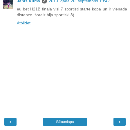
Jānis Kūms
2010. gada 20. septembris 19:42
eu bet H21B finālā visi 7 sportisti startē kopā un ir vienāda
distance. šoreiz bija sportiski 8)
Atbildēt
‹
›
Sākumlapa