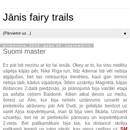
Jānis fairy trails
▼
pirmdiena, 2010. gada 20. septembris
Suomi master
Es pat īsti nezinu ar ko lai iesāk. Okey ar to, ka visu nedēļu
sāpēja kājās pēc Nike Riga run, līdz 4dienai īsti vēl nebija
atgājušas, bet tas netraucēja trenēties, kaut gan treniņi
nebija tādi, kādus vajadzēja. 3dien uzskrēju Magnētā, kājas
distances 2.daļā piedzinās, jo plānojumā bija vairāki etapi
pa asfalta ceļiem Baldonē. 4dien atkal devos uz mežu,
šoreiz uz Alni, kur bija neliels uzdevums uzvarēt ar
pietiekošu atrāvienu pār Arti Dudi, jo gribējās beidzot uz
varēt Aļņa kopvērtējumā, man tā bija vien 8kārta. Uzvarēt
uzvarēju, bet ne ar pietiekošo pārsvaru un kopvērtējumā
2.vieta. Bet patīkamākais bija tas, ka distancē skrēju
patīkamā tempā un jutos ideāli, kas viesa cerības uz
SM