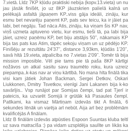
7.vietā. Līdz 7KP kļūdu praktiski nebija (kopv.13.vieta) un nu
jau jāsāk finišēt, jo uz 8KP jāuzskrien palielā kalnā un
pelēkajā asfaltā jāpaņem KP..viss gāja ideāli, zināju, kur
esmu bet nevarēju paņemt KP, pats sev teicu, ka ir jāiet pa
labi, bet negāju. Tad nāca Atis, zināju, ka viņam šis KP nav,
viņš uzmeta aptuveno vietu, kur esmu, tieši tā, pa labi bija
jāiet, uzreiz paņēmu KP, bet biju atstājis 50'', nākamais KP
bija tas pats kas Atim, tāpēc sekoju viņam un uz pēdējo KP.
Finišēju ar rezultātu 24'37'', distance 3,93km, kļūdās 1'20'',
savā hītā 19.vieta, atpalicība no 7.vietas 2'09''. Tomēr tā bija
mission imposible. Vēl pie tams pie tā paša 8KP kārtīgi
nožāvos un atkal sasitu savu traumēto roku, kura uzreiz
piepampa..k-kas nav ar viņu kārtībā. No mana hīta finālā tika
visi kam jātiek Johan Backman, Sergei Detkov, Oskari
Liukkonen, Dmitry Tsvetkov, vienīgi Jani Lakanen bija k-ko
savārījis.. Vsp runājot par Somijas čempi, tad pat Tjerī ir
pateicis, ka uzvarēt Somijā ir grūtāk kā Pasaules čempī.
Patīkami, ka vismaz Mārtiņam izdevās tikt A finālā, 6
sekundes lēnāk un varēja arī nebūt. Aija arī bez problēmām
kvalificējās A finālam.
Līdz B finālām izdevās atpūsties Espoon Suuntas kluba teltī
uz sava matracīša :) pa vidam uzspīdēja saulīte un likās ka