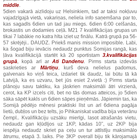
middle
.
5dien vakarā aizlidoju uz Helsinkiem, tad ar taksi nokļuvu
vajadzīgajā vietā, vakariņas, neliela info saņemšana par to,
kas sagadīs 6dien un tad jau miegs. 6dien 6:00 celšanās,
brokastis un dodamies ceļā. M21 7 kvalifikācijas grupas un
tikai 7 labākie no katra hīta iziet uz finālu. Katrā grupā pa 56-
57 skrējēji.. DAUDZ. Priekš manis mission imposible. Labi,
ka šogad biju ievācis nedaudz punktus Somijas rangā, kas
ļāva kvalifikācijā startēt kā 20 sportistam
3.kvalifikācijas
grupā
, kopā arī ar
Ati Dandenu
. Pirms starta izdevās
saskrieties ar
Mārtiņu
, kurš deva nelielus padomus,
galvenais ko viņš teica, izdariet tik daudz, lai būtu tā kā
Latvijā, ka es uzvaru, bet jūs esiet 2.vietā :) Pirms starta
plānoju savu taktiku, ka jāskrien maksimāli ātri virzienā,
cerot, ka KP izcels citi, bet no tās domas atteicos, jo 5dien
sāka sāpēt kakls un 6dien sāpes pieņēmās. Jāpiemin tas, ka
Somijā pēdējo mēnesi praktiski līst un arī 6diena pagāja
lietū, dubļos un bez telts, jo Pihkaniskat vadība bija veterānu
čempī.. Kvalifikāciju uzsāku mierīgi, lasot atrašanās vietu,
nedaudz gan kļūdījos uz 1KP, kādas 10'', uz 2KP bija
iespēja nedaudz skriet pa ceļu un tur attīstīju maksimālo
ātrumu, etapā 3. laiks. Pie 3KP overall biju tik kārojamajā