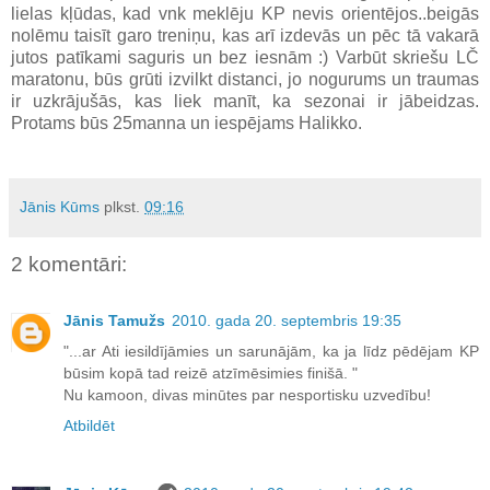
lielas kļūdas, kad vnk meklēju KP nevis orientējos..beigās
nolēmu taisīt garo treniņu, kas arī izdevās un pēc tā vakarā
jutos patīkami saguris un bez iesnām :) Varbūt skriešu LČ
maratonu, būs grūti izvilkt distanci, jo nogurums un traumas
ir uzkrājušās, kas liek manīt, ka sezonai ir jābeidzas.
Protams būs 25manna un iespējams Halikko.
Jānis Kūms
plkst.
09:16
2 komentāri:
Jānis Tamužs
2010. gada 20. septembris 19:35
"...ar Ati iesildījāmies un sarunājām, ka ja līdz pēdējam KP
būsim kopā tad reizē atzīmēsimies finišā. "
Nu kamoon, divas minūtes par nesportisku uzvedību!
Atbildēt