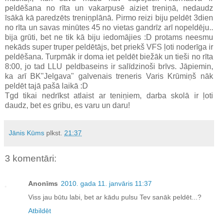
peldēšana no rīta un vakarpusē aiziet treniņā, nedaudz
īsākā kā paredzēts treniņplānā. Pirmo reizi biju peldēt 3dien
no rīta un savas minūtes 45 no vietas gandrīz arī nopeldēju..
bija grūti, bet ne tik kā biju iedomājies :D protams neesmu
nekāds super truper peldētājs, bet priekš VFS ļoti noderīga ir
peldēšana. Turpmāk ir doma iet peldēt biežāk un tieši no rīta
8:00, jo tad LLU peldbaseins ir salīdzinoši brīvs. Jāpiemin,
ka arī BK"Jelgava" galvenais treneris Varis Krūmiņš nāk
peldēt tajā pašā laikā :D
Tgd tikai nedrīkst atlaist ar teniņiem, darba skolā ir ļoti
daudz, bet es gribu, es varu un daru!
Jānis Kūms
plkst.
21:37
3 komentāri:
Anonīms
2010. gada 11. janvāris 11:37
Viss jau būtu labi, bet ar kādu pulsu Tev sanāk peldēt...?
Atbildēt