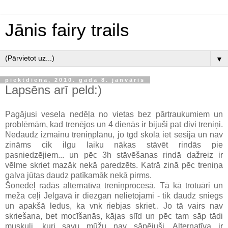
Jānis fairy trails
▼
piektdiena, 2010. gada 8. janvāris
Lapsēns arī peld:)
Pagājusi vesela nedēļa no vietas bez pārtraukumiem un
problēmām, kad trenējos un 4 dienās ir bijuši pat divi treniņi.
Nedaudz izmainu treniņplānu, jo tgd skolā iet sesija un nav
zināms cik ilgu laiku nākas stāvēt rindās pie
pasniedzējiem... un pēc 3h stāvēšanas rindā dažreiz ir
vēlme skriet mazāk nekā paredzēts. Katrā zinā pēc treniņa
galva jūtas daudz patīkamāk nekā pirms.
Šonedēļ radās alternatīva treniņprocesā. Tā kā trotuāri un
meža ceļi Jelgavā ir diezgan nelietojami - tik daudz sniegs
un apakšā ledus, ka vnk riebjas skriet.. Jo tā vairs nav
skriešana, bet mocīšanās, kājas slīd un pēc tam sāp tādi
muskuļi, kuri savu mūžu nav sāpējuši. Alternatīva ir