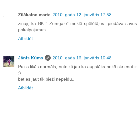
Zilākalna marta
2010. gada 12. janvāris 17:58
zinaji, ka BK " Zemgale" meklē spēlētājus- piedāva savus
pakalpojumus...
Atbildēt
Jānis Kūms
2010. gada 16. janvāris 10:48
Pulss likās normāls, noteikti jau ka augstāks nekā skrienot ir
;)
bet es jaut tik bieži nepeldu..
Atbildēt