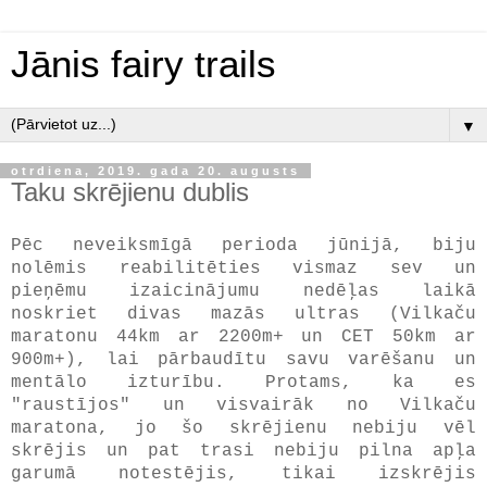
Jānis fairy trails
▼
otrdiena, 2019. gada 20. augusts
Taku skrējienu dublis
Pēc neveiksmīgā perioda jūnijā, biju
nolēmis reabilitēties vismaz sev un
pieņēmu izaicinājumu nedēļas laikā
noskriet divas mazās ultras (Vilkaču
maratonu 44km ar 2200m+ un CET 50km ar
900m+), lai pārbaudītu savu varēšanu un
mentālo izturību. Protams, ka es
"raustījos" un visvairāk no Vilkaču
maratona, jo šo skrējienu nebiju vēl
skrējis un pat trasi nebiju pilna apļa
garumā notestējis, tikai izskrējis