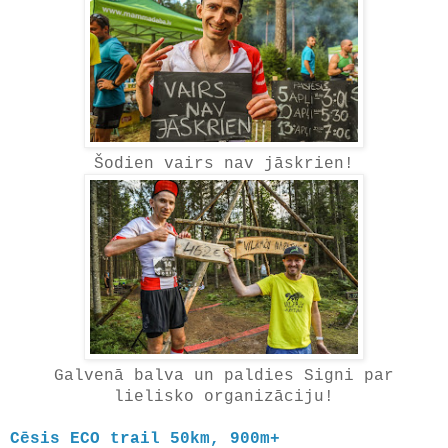
Šodien vairs nav jāskrien!
Galvenā balva un paldies Signi par
lielisko organizāciju!
Cēsis ECO trail 50km, 900m+