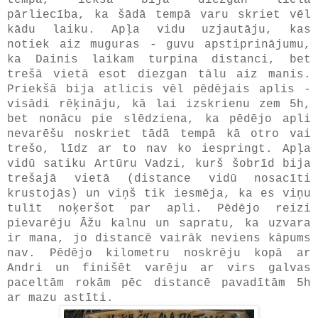
pārliecība, ka šādā tempā varu skriet vēl
kādu laiku. Apļa vidu uzjautāju, kas
notiek aiz muguras - guvu apstiprinājumu,
ka Dainis laikam turpina distanci, bet
trešā vietā esot diezgan tālu aiz manis.
Priekšā bija atlicis vēl pēdējais aplis -
visādi rēķināju, kā lai izskrienu zem 5h,
bet nonācu pie slēdziena, ka pēdējo apli
nevarēšu noskriet tādā tempā kā otro vai
trešo, līdz ar to nav ko iespringt. Apļa
vidū satiku Artūru Vadzi, kurš šobrīd bija
trešajā vietā (distance vidū nosacīti
krustojās) un viņš tik iesmēja, ka es viņu
tulīt noķeršot par apli. Pēdējo reizi
pievarēju Āžu kalnu un sapratu, ka uzvara
ir mana, jo distancē vairāk neviens kāpums
nav. Pēdējo kilometru noskrēju kopā ar
Andri un finišēt varēju ar virs galvas
paceltām rokām pēc distancē pavadītām 5h
ar mazu astīti.