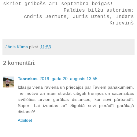
skriet gribošs arī septembra beigās!
Paldies bilžu autoriem:
Andris Jermuts, Juris Dzenis, Indars
Krieviņš
Jānis Kūms
plkst.
11:53
2 komentāri:
Tasnekas
2019. gada 20. augusts 13:55
Izlasīju vienā rāvienā un priecājos par Taviem panākumiem.
Tie motivē arī mani strādāt cītīgāk treniņos un sacensībās
izvēlēties arvien garākas distances, kur sevi pārbaudīt.
Super! Lai izdodas arī Siguldā sevi pierādīt garākajā
distancē!
Atbildēt