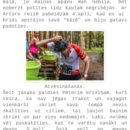
malā, jo maiņas apavu man nebija, bet
noberzt potītes līdz kaulam negribējās. Ar
Artūru reizē pabeidzām 4.apli, kad es uz
brīdi apstājos savā "bāzē" un biju gatavs
padoties.
Atvēsināšanās.
Šeit jāsaka paldies Pēterim Grīviņam, kurš
teica, ka nav jēgas trakot un vajagot
vienkārši skriet savā tempā nevis
skatīties uz citiem, lai ļaujot Dainim
skriet un par viņu nedomājot. Labi, nolēmu
vēl paskatīties, kas te varētu sanākt un
devos 5.aplī. Šajā aplī no manas