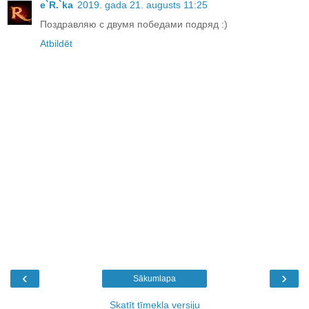
e`R.`ka
2019. gada 21. augusts 11:25
Поздравляю с двумя победами подряд :)
Atbildēt
‹
›
Sākumlapa
Skatīt tīmekļa versiju