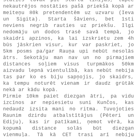
nekautrējos nostāties pašā priekšā kopā ar
meiteņu 80k pretendentēm uz uzvaru (Ieva
un Sigita). Starta šāviens, bet īsti
neviens negrib rauties uz priekšu. Ilgi
nedomāju un dodos trasē savā tempā, jo
skaidri apzinos, ka lai izskrietu zem 4h
būs jāskrien visur, kur var paskriet, jo
5km posms pa/gar Rauņa upi nebūt nesolās
ātrs. Sekotāju man nav un no pirmajiem
distances soļiem visus turpmākos 50km
aizvadu lepnā vientulībā, kas nebūt nebija
tas par ko es biju sapņojis, jo skaidrs,
ka tempu noturēt vienam ir daudz grūtāk
nekā ar kādu kopā.
Pirmie 10km paiet diezgan ātri, pa vidu
izcīnos ar nepiesietu suni Kunčos, kas
nedaudz izsita mani no ritma. Tuvojoties
Raunim dzirdu atbalstītājus (Pēteri un
Ediju), kas ir patīkami, ņemot vērā, ka
kopumā distance solās būt diezgan
vienmuļa. Tā kā CET trasi arī nebiju