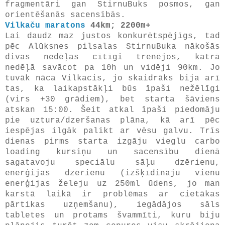
fragmentāri gan StirnuBuks posmos, gan
orientēšanās sacensībās.
Vilkaču maratons
44km; 2200m+
Lai daudz maz justos konkurētspējīgs, tad
pēc Alūksnes pilsalas StirnuBuka nākošās
divas nedēļas cītīgi trenējos, katrā
nedēļā savācot pa 10h un vidēji 90km. Jo
tuvāk nāca Vilkacis, jo skaidrāks bija arī
tas, ka laikapstākļi būs īpaši nežēlīgi
(virs +30 grādiem), bet starta šāviens
atskan 15:00. Šeit atkal īpaši piedomāju
pie uztura/dzeršanas plāna, kā arī pēc
iespējas ilgāk palikt ar vēsu galvu. Trīs
dienas pirms starta izgāju vieglu carbo
loading kursiņu un sacensību dienā
sagatavoju speciālu sāļu dzērienu,
enerģijas dzērienu (izšķīdināju vienu
enerģijas želeju uz 250ml ūdens, jo man
karstā laikā ir problēmas ar cietākas
pārtikas uzņemšanu), iegādājos sāls
tabletes un protams švammīti, kuru biju