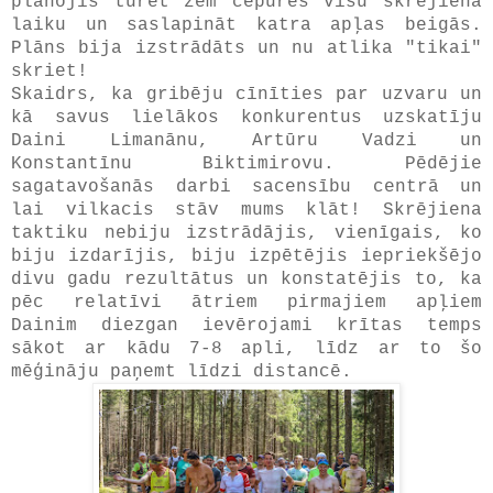
plānojis turēt zem cepures visu skrējiena
laiku un saslapināt katra apļas beigās.
Plāns bija izstrādāts un nu atlika "tikai"
skriet!
Skaidrs, ka gribēju cīnīties par uzvaru un
kā savus lielākos konkurentus uzskatīju
Daini Limanānu, Artūru Vadzi un
Konstantīnu Biktimirovu. Pēdējie
sagatavošanās darbi sacensību centrā un
lai vilkacis stāv mums klāt! Skrējiena
taktiku nebiju izstrādājis, vienīgais, ko
biju izdarījis, biju izpētējis iepriekšējo
divu gadu rezultātus un konstatējis to, ka
pēc relatīvi ātriem pirmajiem apļiem
Dainim diezgan ievērojami krītas temps
sākot ar kādu 7-8 apli, līdz ar to šo
mēģināju paņemt līdzi distancē.