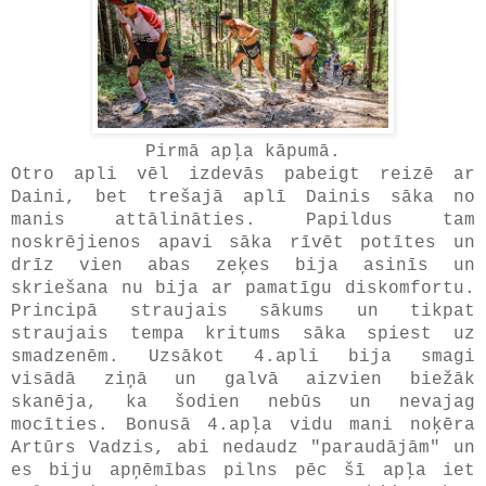
Pirmā apļa kāpumā.
Otro apli vēl izdevās pabeigt reizē ar
Daini, bet trešajā aplī Dainis sāka no
manis attālināties. Papildus tam
noskrējienos apavi sāka rīvēt potītes un
drīz vien abas zeķes bija asinīs un
skriešana nu bija ar pamatīgu diskomfortu.
Principā straujais sākums un tikpat
straujais tempa kritums sāka spiest uz
smadzenēm. Uzsākot 4.apli bija smagi
visādā ziņā un galvā aizvien biežāk
skanēja, ka šodien nebūs un nevajag
mocīties. Bonusā 4.apļa vidu mani noķēra
Artūrs Vadzis, abi nedaudz "paraudājām" un
es biju apņēmības pilns pēc šī apļa iet