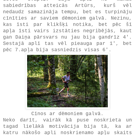
sabiedrības atteicās Artūrs, kurš vēl
nedaudz samazināja tempu, bet es turpināju
cīnīties ar saviem dēmoniem galvā. Nezinu,
kas īsti par klikšķi notika, bet pēc šī
apļa īsti vairs izstāties negribējās, kaut
gan Daiņa pārsvars nu jau bija gandrīz 4'.
Sestajā aplī tas vēl pieauga par 1', bet
pēc 7.apļa bija sasniedzis visas 6'.
Cīnos ar dēmoniem galvā.
Neko darīt, vairāk kā puse noskrieta un
tagad lielākā motivācija bija tā, ka ar
katru nākošo apli noskrienamo apļu skaits