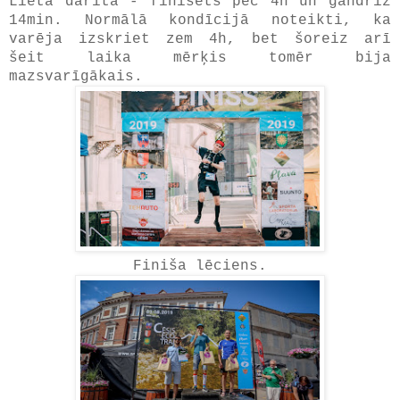
Lieta darīta - finišēts pēc 4h un gandrīz
14min. Normālā kondīcijā noteikti, ka
varēja izskriet zem 4h, bet šoreiz arī
šeit laika mērķis tomēr bija
mazsvarīgākais.
Finiša lēciens.