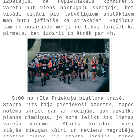
izpētējis, ka nopietnākais konkurents
varētu būt viens portugāļu skrējējs, bet
visādi citādi pie labvēlīgiem apstākļiem
man būtu jāfinišē kā ātrākajam. Papildus
tam es nospraudu mērķi ne tikai finišēt kā
pirmais, bet izdarīt to ātrāk par 4h.
5:00 no rīta Priekuļu biatlona trasē.
Starta rīts bija pietiekoši dzestrs, tāpēc
nolēmu skriet gan ar rociņām, gan uzvilkt
plānos cimdiņus, jo somā ielikt šīs lietas
varēšu vienmēr. Starta koridorī visi
stājās diezgan kūtri un neviens negribēja
stāties tuvāk pie starta līnijas, tāpēc