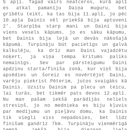
5 apļi. Tagad vairs neatceros, kurā aplī
es atkal pamanīju Daiņa muguru, bet
gribētu teikt, ka tas bija 11.aplī, jo pēc
10.apļa Dainis vēl priekšā bija aptuveni
2'. Starpība starp mani un Daini bija
viens vesels kāpums, jo es sāku kāpumu,
bet Dainis bija lejā un devās nākošajā
kāpumā. Turpināju būt pacietīgs un galvā
kalkulēju, ka drīz man Daini vajadzētu
noķert, ja viņa tempa kritums paliks
nemainīgs. Sev par pārsteigumu Daini
apdzinu starta/finiša zonā, kur viņš bija
apsēdies un šoreiz es novērtējot Daini,
varēju piekrist Pēterim, jutos svaigāks kā
Dainis. Uzsitu Dainim pa plecu un teicu,
lai turās, bet tikmēr pats devos 12.aplī.
Nu man pašam iekšā parādījās neliels
stresiņš, jo no mednieka es biju kļuvis
par medījumu un pieļāvu domu, ka Dainis
tik viegli viss nepadosies, bet līdz
finišam gandrīz 7km. Turpināju vienmērīgā
tempā, iekšā bija diezgan liela