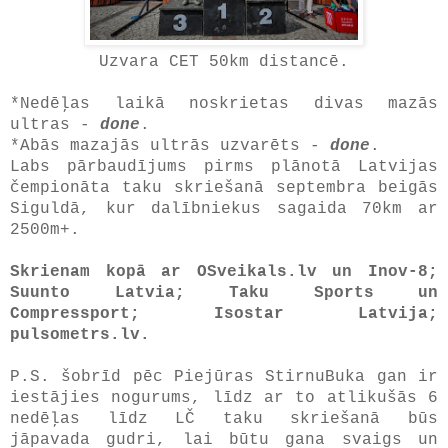
Uzvara CET 50km distancē.
*Nedēļas laikā noskrietas divas mazās
ultras -
done
.
*Abās mazajās ultrās uzvarēts -
done
.
Labs pārbaudījums pirms plānotā Latvijas
čempionāta taku skriešanā septembra beigās
Siguldā, kur dalībniekus sagaida 70km ar
2500m+.
Skrienam kopā ar OSveikals.lv un Inov-8;
Suunto Latvia; Taku Sports un
Compressport; Isostar Latvija;
pulsometrs.lv.
P.S. šobrīd pēc Piejūras StirnuBuka gan ir
iestājies nogurums, līdz ar to atlikušās 6
nedēļas līdz LČ taku skriešanā būs
jāpavada gudri, lai būtu gana svaigs un