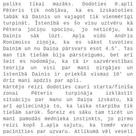
paliks tikai mazāks. Dodoties 8.aplī
Pēteris tik nobļāva, ka es izskatoties
labāk kā Dainis un vajagot tik vienmērīgi
turpināt. Īstenībā es šo visu uztvēru kā
Pētera jociņu spociņu, jo neticēju, ka
Dainis sāk lūzt. Apļa vidū Andris
Ronimoiss ziņoja, ka es sākot tuvoties
Dainim un nu Daiņa pārsvars esot 4.5'. Tas
man tik tiešām bija pārsteigums, bet arī
šeit es nodomāju, ka tā ir sazvērestības
teorija un visi par mani ņirgājas un
īstenībā Dainis ir priekšā vismaz 10' un
drīz mani apdzīs par apli.
Kārtējo reizi dodoties cauri starta/finiša
zonai Pēteris turpināja izklāstīt
situāciju par manu un Daiņa izskatu, kā
arī apliecināja to, ka laika starpība tik
tiešām sarūk. Šoreiz es sāku tam ticēt un
manī pamodās mednieka instinkts, jo pirmo
reizi kopš 1.apļa sajutu, ka tomēr varu
pacīnīties par uzvaru. Atlikumā vēl veseli