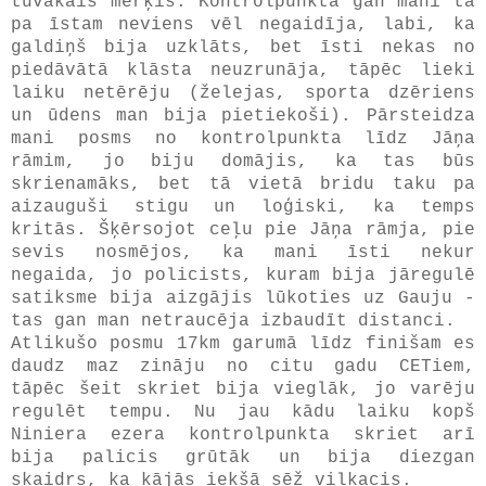
tuvākais mērķis. Kontrolpunktā gan mani tā
pa īstam neviens vēl negaidīja, labi, ka
galdiņš bija uzklāts, bet īsti nekas no
piedāvātā klāsta neuzrunāja, tāpēc lieki
laiku netērēju (želejas, sporta dzēriens
un ūdens man bija pietiekoši). Pārsteidza
mani posms no kontrolpunkta līdz Jāņa
rāmim, jo biju domājis, ka tas būs
skrienamāks, bet tā vietā bridu taku pa
aizauguši stigu un loģiski, ka temps
kritās. Šķērsojot ceļu pie Jāņa rāmja, pie
sevis nosmējos, ka mani īsti nekur
negaida, jo policists, kuram bija jāregulē
satiksme bija aizgājis lūkoties uz Gauju -
tas gan man netraucēja izbaudīt distanci.
Atlikušo posmu 17km garumā līdz finišam es
daudz maz zināju no citu gadu CETiem,
tāpēc šeit skriet bija vieglāk, jo varēju
regulēt tempu. Nu jau kādu laiku kopš
Niniera ezera kontrolpunkta skriet arī
bija palicis grūtāk un bija diezgan
skaidrs, ka kājās iekšā sēž vilkacis.