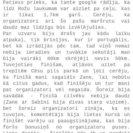
Patiess prieks, ka tante google rādīja, ka
līdz Rožu laukumam var aiziet pa ceļu, kas
ir tikai 1,7km garš. Cerēju, ka
organizatori arī šo pašu maršrutu vai
daudz maz līdzīgu būs izvēlējušies.
Par uzvaru biju drošs jau kādu laiku
atpakaļ, tik brīnījos, kur ir portugālis,
bet kā izrādījās pēc tam, tad viņš nemaz
nebija ieradies un tuvākie sekotāji man
bija vairāki 80km skrējēji nevis 50km.
Tuvojoties finišam, atļāvos uziet pa
trepītēm Cēsu pils parkā un ļoti cerēju,
ka finišā mani sagaidīs Zane, lai nebūtu
kā citus gadus, kad finišēju un tur mani
pat organizatori vēl negaida. Šoreiz bija
savādāk - finišā cilvēku nebija daudz
(Zane ar Sabīni bija divas starp viņiem),
bet šoreiz organizatori zināja, ka es
tuvojos, komentētājs bija lietas kursā un
finišēt varēju uz paaugstinājuma, kas bija
foršs bonusiņš no organizatoru puses.