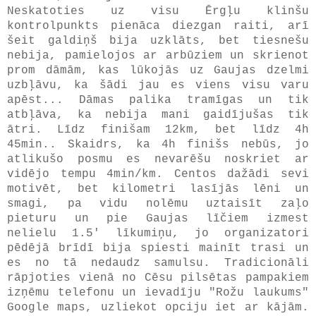
Neskatoties uz visu Ērgļu klinšu
kontrolpunkts pienāca diezgan raiti, arī
šeit galdiņš bija uzklāts, bet tiesnešu
nebija, pamielojos ar arbūziem un skrienot
prom dāmām, kas lūkojās uz Gaujas dzelmi
uzbļāvu, ka šādi jau es viens visu varu
apēst... Dāmas palika tramīgas un tik
atbļāva, ka nebija mani gaidījušas tik
ātri. Līdz finišam 12km, bet līdz 4h
45min.. Skaidrs, ka 4h finišs nebūs, jo
atlikušo posmu es nevarēšu noskriet ar
vidējo tempu 4min/km. Centos dažādi sevi
motivēt, bet kilometri lasījās lēni un
smagi, pa vidu nolēmu uztaisīt zaļo
pieturu un pie Gaujas līčiem izmest
nelielu 1.5' līkumiņu, jo organizatori
pēdējā brīdī bija spiesti mainīt trasi un
es no tā nedaudz samulsu. Tradicionāli
rāpjoties vienā no Cēsu pilsētas pampakiem
izņēmu telefonu un ievadīju "Rožu laukums"
Google maps, uzliekot opciju iet ar kājām.