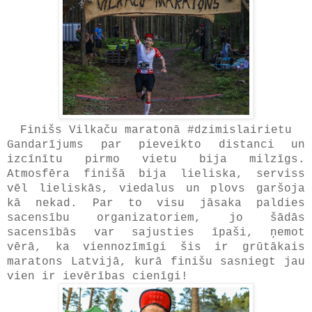
Finišs Vilkaču maratonā #dzimislairietu
Gandarījums par pieveikto distanci un
izcīnītu pirmo vietu bija milzīgs.
Atmosfēra finišā bija lieliska, serviss
vēl lieliskās, viedalus un plovs garšoja
kā nekad. Par to visu jāsaka paldies
sacensību organizatoriem, jo šādās
sacensībās var sajusties īpaši, ņemot
vērā, ka viennozīmīgi šis ir grūtākais
maratons Latvijā, kurā finišu sasniegt jau
vien ir ievērības cienīgi!