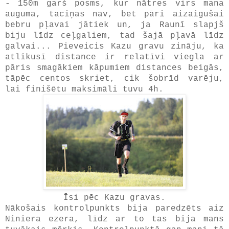
- 150m garš posms, kur nātres virs mana
auguma, taciņas nav, bet pāri aizaigušai
bebru pļavai jātiek un, ja Raunī slapjš
biju līdz ceļgaliem, tad šajā pļavā līdz
galvai... Pieveicis Kazu gravu zināju, ka
atlikusī distance ir relatīvi viegla ar
pāris smagākiem kāpumiem distances beigās,
tāpēc centos skriet, cik šobrīd varēju,
lai finišētu maksimāli tuvu 4h.
Īsi pēc Kazu gravas.
Nākošais kontrolpunkts bija paredzēts aiz
Niniera ezera, līdz ar to tas bija mans