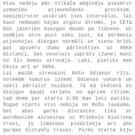
Visu nedēļu pēc Vilkača mēģināju pievērst
uzmanību atjaunošanās procesam,
neaizmirstot uzskriet īsos intervālus, lai
kaut nedaudz kājās atgūtu ātrumu, jo CETā
būs jāskrien diezgan daudz pa līdzeno. Uz
nedēļas otro pusi sāku just, ka ķermenis
atjaunojas diezgan normāli un vienu brīdi
pat apsvēru domu pārteikties uz 80km
distanci, bet veselais saprāts (Zane) mani
no šīs domas atrunāja. Labi, pietiks man
Cēsīs arī ar 50km.
Lai mazāk stresains būtu 6dienas rīts,
nolēmām numurus izņemt 5dienas vakarā un
nakti pārlaist Vaidavā. Tā kā ikdienā es
diezgan daudz skrienu no agriem rītiem,
tad doma par startu 5:00 man ļoti patika.
Šogad starts viss nebija no Rožu laukuma,
bet abas garās distances tika ar
autobusiem aizvestas uz Priekuļu biatlona
trasi, jo izmaiņas piedzīvoja arī abu
garāko distanču trases. Pirms starta biju