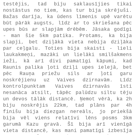
testējis, tad biju saklausījies tikai
nostāstus no tiem, kas tur bija skrējuši.
Bažas darīja, ka ūdens līmenis upē varētu
būt pārāk augsts, līdz ar to skriešana pēc
upes būs ar slapjām drēbēm. Jāsaka godīgi
- man šie 5km patika. Protams, ka bija
slapji, bet dziļākā vieta nebija dziļāka
par ceļgalu. Toties bija skaisti - lieli
laukakmeņi, mazāki un lielāki smilšakmens
ieži, kā arī divi pamatīgi kāpumi, kad
Raunis palika ļoti dziļi upes ielejā, bet
pēc Rauņa priežu sils ar ļoti garu
noskrējienu uz Vaives dzirnavām. Līdz
kontrolpunktam Vaives dzirnavās īsti
nesanāca atsilt, tāpēc palūdzu siltu tēju
un devos tālāk distancē. Ņemot vērā, ka 2h
biju noskrējis 22km, tad plāns par 4h
finišu bija diezgan nereāls, jo priekšā
bija vēl viens relatīvi lēns posms 3km
garumā Kazu gravā. Šī bija arī vienīgā
vieta distancē, kas mani pamatīgi izbesīja