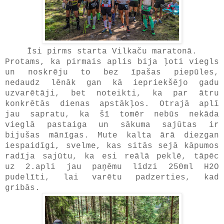
Īsi pirms starta Vilkaču maratonā.
Protams, ka pirmais aplis bija ļoti viegls
un noskrēju to bez īpašas piepūles,
nedaudz lēnāk gan kā iepriekšējo gadu
uzvarētāji, bet noteikti, ka par ātru
konkrētās dienas apstākļos. Otrajā aplī
jau sapratu, ka šī tomēr nebūs nekāda
vieglā pastaiga un sākuma sajūtas ir
bijušas mānīgas. Mute kalta ārā diezgan
iespaidīgi, svelme, kas sitās sejā kāpumos
radīja sajūtu, ka esi reālā peklē, tāpēc
uz 2.apli jau paņēmu līdzi 250ml H2O
pudelīti, lai varētu padzerties, kad
gribās.