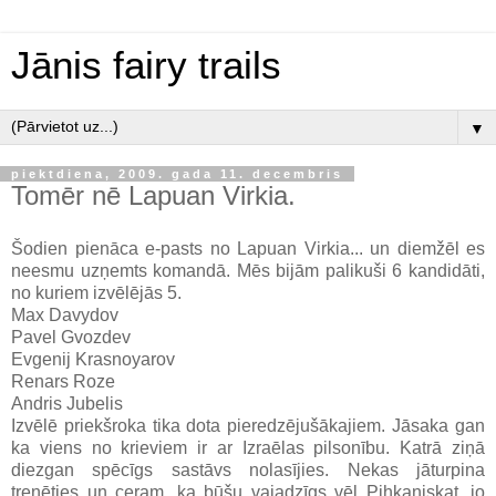
Jānis fairy trails
▼
piektdiena, 2009. gada 11. decembris
Tomēr nē Lapuan Virkia.
Šodien pienāca e-pasts no Lapuan Virkia... un diemžēl es
neesmu uzņemts komandā. Mēs bijām palikuši 6 kandidāti,
no kuriem izvēlējās 5.
Max Davydov
Pavel Gvozdev
Evgenij Krasnoyarov
Renars Roze
Andris Jubelis
Izvēlē priekšroka tika dota pieredzējušākajiem. Jāsaka gan
ka viens no krieviem ir ar Izraēlas pilsonību. Katrā ziņā
diezgan spēcīgs sastāvs nolasījies. Nekas jāturpina
trenēties un ceram, ka būšu vajadzīgs vēl Pihkaniskat, jo