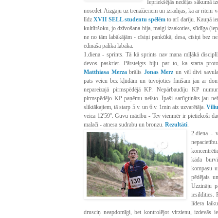
Iepriekšējās nedēļas sākumā izd
nosēdēt. Aizgāju uz trenažieriem un izrādījās, ka ar riteni 
līdz
XVII SELL studentu spēlēm
to arī darīju. Kauņā 
kultūršoku, jo dzīvošana bija, maigi izsakoties, sūdīga (iep
ne no tām labākājām - cīsiņi pankūkā, desa, cīsiņi bez ne
ēdināša palika labāka.
1.diena - sprints. Tā kā sprints nav mana mīļākā disciplī
devos paskriet. Pārsteigts biju par to, ka starta pro
Matthiasa Merza
brālis
Jonas Merz
un vēl divi savulai
pats veicu bez kļūdām un tuvojoties finišam jau ar dom
nepareizajā pirmspēdējā KP. Nepārbaudīju KP numuru,
pirmspēdējo KP paņēmu neīsto. Īpaši sarūgtināts jau neb
sliktākajiem, tā starp 5.v. un 6.v. 1min aiz uzvarētāja.
Vili
veica 12'59''. Guvu mācību - Tev vienmēr ir pietiekoši d
malači - atnesa sudrabu un bronzu.
Rezultāti
.
2.diena - v
nepacietī
koncentrēti
kāda burvī
kompasu un
pēdējais u
Uzzināju p
iesildīties
līdera laik
drusciņ neapdomīgi, bet kontrolējot virzienu, izdevās 