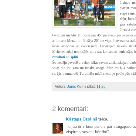
1.etapu ne
staciju mod
etapā saņe
daļu, kura b
gan sabakst
2.etapā vis
Gvildym un Atis D. nosargāja 45'' pārsvaru pār šveiciešie
ar Jonasu Merzu un finišēja 20'' aiz viņa. Interesanta stafe
labas attiecības ar šveiciešiem. Labākajam laikam stafetē
Meitenes atkal noplosījās un visas komandas iznīcināja, 
rezultāti
un
spliti
.
Šo nedēļu pavadīšu veltot laiku savam zinātniskajam dar
solās būt ļoti gara un fiziski smaga. Man tas būs pārba
skrējis traumu dēļ. Turpināšu mīdīt riteni, jo potīte pēc SEL
Autors:
Jānis Kūms
plkst.
11:26
2 komentāri:
Kristaps Ozoliņš
teica...
Tu jau drīz būsi palicis par staigājošo t
vispirms savest kārtībā?