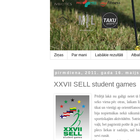
Ziņas
Par mani
Labākie rezultāti
Atbal
pirmdiena, 2011. gada 16. maijs
XXVII SELL student games
Pēdējā lakā nu galīgi neiet tā
seko viena pēc otras, laikam l
tikai un vienīgi ap orientēšano
bija nopietnākas nekā sākumā 
sportiskajām aktivitātēm. Satrie
vaļā, bet pagrieztā potīte ik p
plecs liekas ir sadzijis, tad 
sevi runāt.