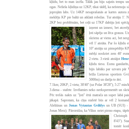
kļūdu, bet to man izcēla. Tālāk jau biju sajutis tempu un
ogas. Neliela kļūdiņa uz 12KP, tikai tādēļ, ka neīstenoj
joprojām labs. Uz 14KP nesaprašanās ar kartes autora zī
meklēju KP pie baltā un atklatā robežas. Tur atstāju 1'.
2KP bez problēmām, bet ceļā uz 17KP dabūju ļoti spēcīgi 
izņemt un izmest, bet atcerēj
ļoti sāpēja un lēca grauza. 
skrienu ar vienu aci, bet nesp
vēl 1' atstāta. Par šo kļūdu 
10'' atstāju uz pimspēdējo KP
mērķi noskriet zem 40' esmu 
2.vietu. 3.vietā atstājot
Henr
kļūdu tiesu. Esmu gandarīts,
bijis labāks par uzvaru pār 
brīža Lietuvas sportists Gv
5000m) un darīja to ātri.
7.1km; 20KP; 2.vieta; 38'40'' (uz Polar 38'28''); 5:27 min/
3.diena - stafete. Izvēlamies neko neekspermentēt un skri
Pēc trešās nakts uz "ļoti" ērtā matrača un super labā paic
jākapā. Saprotam, ka cīņa stafetē būs ar vēl 2 kom
Aleliūnas un
Jonas Vytautas Gvildys
un UB (SUI) 
Jonas Merz). Pārsteidza, ka Vilius neiet pirmo etapu, tāpē
Christop
8'43''). St
tomēr konk