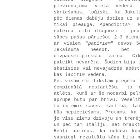
pievienojuma vietā vēderā
skriešanas, loģiski, ka Juko
pēc dienas dabūju doties uz s
tikai pieauga. Apendicīts?! 
noteica citu diagnozi - pro
sāpes pašas pāriešot 2-3 dienu
ar visiem "
papīriem
" devos 5
Iekaisuma neesot, bet 
divpadsmitpirkstu zarna. C
pateikt nevarēja. Šodien biju 
skatīsies vai nevajadzēs apēst
kas
lācītim
vēderā.
Pēc visām šīm likstām pieņēmu 
čempionātā nestartēšu, jo 
atlēts, kurš ar šo nodarbi pel
aprūpe būtu par brīvu. Veselī
to nolēmis savest kārtībā, la
būs nepieciešams. Protams, ka 
jo visu ziemu dzīvoju un trenē
un pēc tam Itāliju. Bet braukt
Reāli apzinos, ka nebūšu kon
sasniegt rezultātu kādu biju n