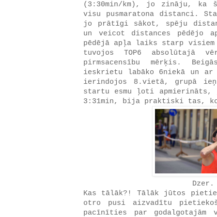
(3:30min/km), jo zināju, ka 
visu pusmaratona distanci. Sta
jo prātīgi sākot, spēju dista
un veicot distances pēdējo a
pēdējā apļa laiks starp visiem
tuvojos TOP6 absolūtajā vē
pirmsacensību mērķis. Beig
ieskrietu labāko 6niekā un ar
ierindojos 8.vietā, grupā ie
startu esmu ļoti apmierināts, 
3:31min, bija praktiski tas, k
Dzer.
Kas tālāk?! Tālāk jūtos pietie
otro pusi aizvadītu pietieko
pacīnīties par godalgotajām 