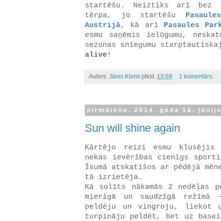
startēšu. Neiztiks arī bez 
tērpa, jo startēšu
Pasaule
Austrijā
, kā arī
Pasaules Par
esmu saņēmis ielūgumu, neska
sezonas sniegumu starptautisk
alive
!
Autors:
Jānis Kūms
plkst.
13:59
1 komentārs:
pirmdiena, 2014. gada 16. jūnij
Sun will shine again
Kārtējo reizi esmu klusējis
nekas ievērības cienīgs sporti
Īsumā atskatīšos ar pēdējā mēn
tā izrietēja.
Kā solīts nākamās 2 nedēļas p
mierīgā un saudzīgā režīmā 
peldēju un vingroju, liekot 
turpināju peldēt, bet uz basei