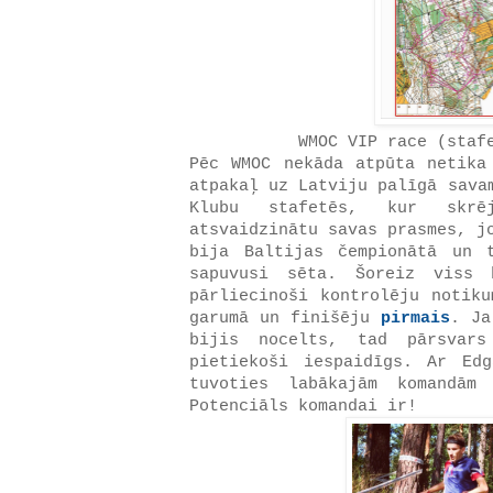
WMOC VIP race (staf
Pēc WMOC nekāda atpūta netika
atpakaļ uz Latviju palīgā sava
Klubu stafetēs, kur skr
atsvaidzinātu savas prasmes, j
bija Baltijas čempionātā un 
sapuvusi sēta. Šoreiz viss 
pārliecinoši kontrolēju notiku
garumā un finišēju
pirmais
. Ja
bijis nocelts, tad pārsvars
pietiekoši iespaidīgs. Ar Ed
tuvoties labākajām komandā
Potenciāls komandai ir!