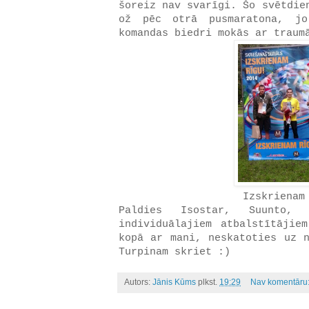
šoreiz nav svarīgi. Šo svētdie
ož pēc otrā pusmaratona, jo
komandas biedri mokās ar traum
Izskrienam
Paldies Isostar, Suunto, 
individuālajiem atbalstītāji
kopā ar mani, neskatoties uz n
Turpinam skriet :)
Autors:
Jānis Kūms
plkst.
19:29
Nav komentāru