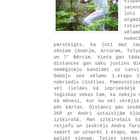
visp
sacen
ļot
atgād
totie
vēla
nomo
pārsteigts, ka ļoti maz zau
zēniem (Andrim, Artūram, Toly
un 7' Bērcim. Vieta gan tād
distances gan sāku justies di
nemēģināju kandidēt uz Latvi
Dabūju sev vēlamo 1.etapu 2
nobriedis cīnīties. Pamostotie
vēl lielāks kā iepriekšējā
loģiskas sekas tam, ka nebiju 
kā mēnesi, kur nu vēl skrējis
pēc kārtas. Distanci gan iesā
2KP ar Andri uztaisījām kļū
izšķirošā. Man izšķirošais b
reljefu un ieskrēju Andra fars
saķert un uzvarēt 1.etapu, man
palikt vienam. Toties centos