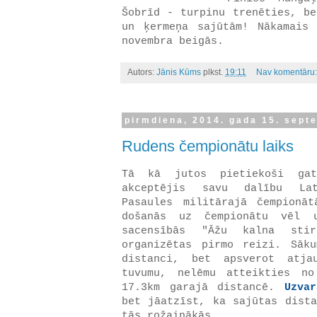
Šobrīd - turpinu trenēties, be
un ķermeņa sajūtām! Nākamais
novembra beigās.
Autors:
Jānis Kūms
plkst.
19:11
Nav komentāru
pirmdiena, 2014. gada 15. sept
Rudens čempionātu laiks
Tā kā jutos pietiekoši gat
akceptējis savu dalību Lat
Pasaules militārajā čempionā
došanās uz čempionātu vēl u
sacensībās "Āžu kalna sti
organizētas pirmo reizi. Sāk
distanci, bet apsverot atja
tuvumu, nelēmu atteikties n
17.3km garajā distancē.
Uzvar
bet jāatzīst, ka sajūtas dista
tās rožainākās.