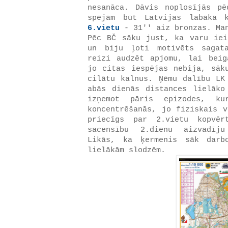
nesanāca. Dāvis noplosījās p
spējām būt Latvijas labākā 
6.vietu
- 31'' aiz bronzas. Ma
Pēc BČ sāku just, ka varu iei
un biju ļoti motivēts sagat
reizi audzēt apjomu, lai beig
jo citas iespējas nebija, sāk
cilātu kalnus. Ņēmu dalību LK
abās dienās distances lielāko
izņemot pāris epizodes, ku
koncentrēšanās, jo fiziskais v
priecīgs par 2.vietu kopvēr
sacensību 2.dienu aizvadīju
Likās, ka ķermenis sāk darb
lielākām slodzēm.