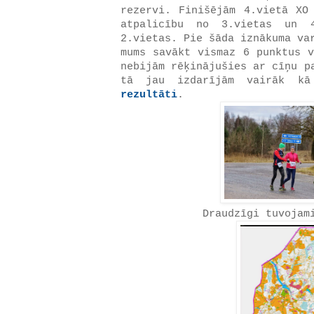
rezervi. Finišējām 4.vietā XO
atpalicību no 3.vietas un 
2.vietas. Pie šāda iznākuma va
mums savākt vismaz 6 punktus v
nebijām rēķinājušies ar cīņu p
tā jau izdarījām vairāk kā
rezultāti
.
Draudzīgi tuvojam