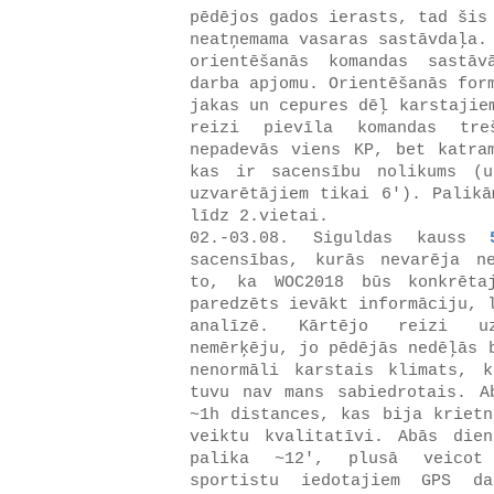
pēdējos gados ierasts, tad šis
neatņemama vasaras sastāvdaļa.
orientēšanās komandas sastā
darba apjomu. Orientēšanās for
jakas un cepures dēļ karstajie
reizi pievīla komandas tre
nepadevās viens KP, bet katra
kas ir sacensību nolikums (
uzvarētājiem tikai 6'). Palikā
līdz 2.vietai.
02.-03.08. Siguldas kauss
sacensības, kurās nevarēja n
to, ka WOC2018 būs konkrēta
paredzēts ievākt informāciju, 
analīzē. Kārtējo reizi uz
nemērķēju, jo pēdējās nedēļās 
nenormāli karstais klimats, 
tuvu nav mans sabiedrotais. A
~1h distances, kas bija krietn
veiktu kvalitatīvi. Abās die
palika ~12', plusā veicot
sportistu iedotajiem GPS 