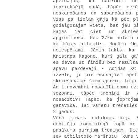
apzinājos, ka noteikti n
iepriekšējā gadā, tāpēc cer
noskaņošanos un sabarošanos 
Viss pa lielam gāja kā pēc p
godalgotajām vietā, bet jau p
kājas iet ciet un skrie
apgrūtinoša. Pēc 27km nolēmu 
ka kājas atlaidīs. Nogāju 4k
neiespējami. Jāmin fakts, ka
Kristaps Magone, kurš galu ga
es devos uz finišu bez rezultā
apavu pārdevēji - Adidas XC
izvēle, jo pie esošajiem apst
skriešana ar šiem apaviem bija
Ar 1.novembri nosacīti esmu uz
sezonai, tāpēc treniņi ir k
nosacīti?! Tāpēc, ka joprojā
gatavībā, lai varētu trenēties
2 gadus.
Vērā minams notikums bija 8
debitēju rogainingā kopā ar
pasākums garajam treniņam. Die
sev atbilstošo maršrutu, kuru 