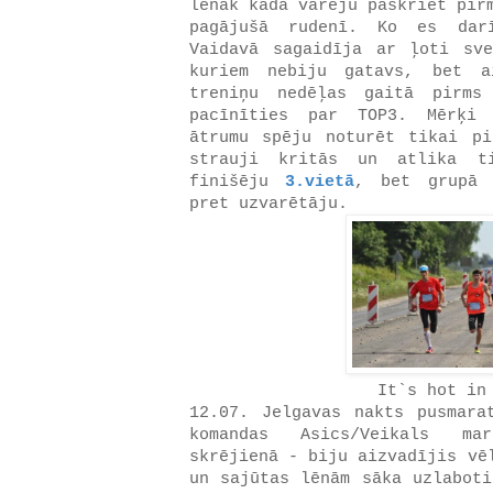
lēnāk kādā varēju paskriet pir
pagājušā rudenī. Ko es darī
Vaidavā sagaidīja ar ļoti sve
kuriem nebiju gatavs, bet a
treniņu nedēļas gaitā pirms
pacīnīties par TOP3. Mērķi 
ātrumu spēju noturēt tikai p
strauji kritās un atlika ti
finišēju
3.vietā
, bet grupā 
pret uzvarētāju.
It`s hot in
12.07. Jelgavas nakts pusmara
komandas Asics/Veikals ma
skrējienā - biju aizvadījis vē
un sajūtas lēnām sāka uzlaboti