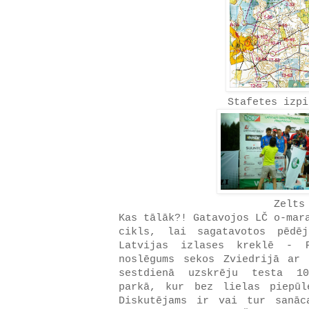
Stafetes izpi
Zelts
Kas tālāk?! Gatavojos LČ o-mar
cikls, lai sagatavotos pēdē
Latvijas izlases kreklē - 
noslēgums sekos Zviedrijā ar 
sestdienā uzskrēju testa 10
parkā, kur bez lielas piepūl
Diskutējams ir vai tur sanā