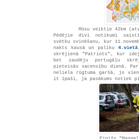
Mūsu veiktie 42km (at
Pēdējie divi notikumi saist
svētku svinēšanu, kur 11.novem
nakts kausā un paliku
4.vietā
skrējienā "Patriots", kur ide
bet zaudēju portugāļu skrē
pieteisās sacensību dienā. Par
neliela rūgtuma garšā, jo vien
it īpaši, ja pasākums notiek 
Finišs "Mangaļ