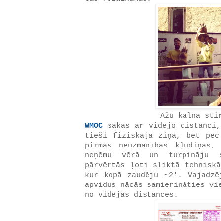
Āžu kalna sti
WMOC
sākās ar vidējo distanci,
tieši fiziskajā ziņā, bet pēc
pirmās neuzmanības kļūdiņas,
neņēmu vērā un turpināju 
pārvērtās ļoti sliktā tehniskā
kur kopā zaudēju ~2'. Vajadzē
apvidus nācās samierināties v
no vidējās distances.