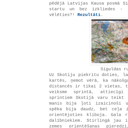
pēdējā Latvijas Kausa posmā Si
startu un bez izkliedes - 
vēlēties?!
Rezultāti
.
Siguldas r
Uz Skotiju piekritu doties, la
kartēs, ņemot vērā, ka nākošg
distancēs ir tikai 2 vietas, t
veiksme sprintā, attiecīgi
sprintiem Skotijā varu teikt
manis bija ļoti izaicinoši u
spēka bija daudz, bet ceļa i
orientējoties kliboja. Gala 
dalībniekiem. Stirlingā jau 
zemes orientēšanas pieredz