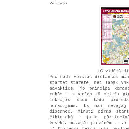
vairāk.
LČ vidējā di
Pēc šādi veiktas distances man
startēt stafetē, bet labāk vnk
savākties, jo principā koman
rokās - atkarīgs kā veikšu pi
iekrājis šādu tādu piered
norādījums, ka man nevajag
distancē. Minūti pirms star
čikiniekā - jutos pārliecin
Ausekļa mazajām piezīmēm... ar
;) Distanci veicu ļoti pārlie