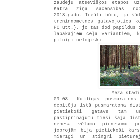
zaudēju atsevišķos etapos u
Katrā ziņā sacensības nod
2018.gadu. Ideāli būtu, ja šād
treniņnometnes gatavojoties k
PČ utt.), jo tas dod papildus 
labākajiem ceļa variantiem, 
pilnīgi neloģiski.
Meža stadi
09.08. Kuldīgas pusmaraton
debitēju īstā pusmaratona dis
pietiekoši gatavs tam u
pastiprinājumu tieši šajā dis
nenesa vēlamo pienesumu pu
joprojām bija pietiekoši kar
mierīgi un stingri pieturē