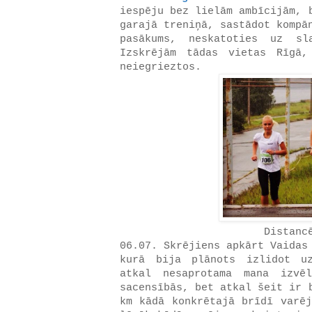
iespēju bez lielām ambīcijām, 
garajā treniņā, sastādot kompā
pasākums, neskatoties uz sla
Izskrējām tādas vietas Rīgā,
neiegrieztos.
Distanc
06.07. Skrējiens apkārt Vaidas
kurā bija plānots izlidot u
atkal nesaprotama mana izvē
sacensībās, bet atkal šeit ir 
km kādā konkrētajā brīdī varēj