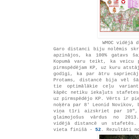
WMOC vidējā d
Garo distanci biju nolēmis skr
apzinājos, ka 100% gatavs ša
Kopumā varu teikt, ka veicu 
pirmspēdējam KP, uz kuru atstā
godīgi, ka par ātru sapriecā
Protams, distancē bija vēl š
tie optimālākie ceļu varian
kāpēc netiku iekaļuts stafetes
uz pirmspēdējo KP. Vērts ir pi
noķēra par 8' Leonid Novikov, 
viņa tīri aizskriet par 10"
glaimojošus vārdus no 2013.
vidējā distancē un stafetēs.
vieta finišā -
52
. Rezultāti n