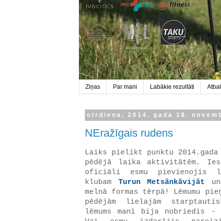
Ziņas
Par mani
Labākie rezultāti
Atbal
otrdiena, 2014. gada 18. novem
NEražīgais rudens
Laiks pielikt punktu 2014.gada
pēdējā laika aktivitātēm. Ie
oficiāli esmu pievienojis l
klubam
Turun Metsänkävijät
un 
melnā formas tērpā! Lēmumu pie
pēdējām lielajām starptauti
lēmums manī bija nobriedis - 