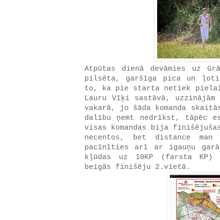
Atpūtas dienā devāmies uz Gr
pilsēta, garšīga pica un ļot
to, ka pie starta netiek piela
Lauru Vīķi sastāvā, uzzinājām 
vakarā, jo šāda komanda skaitā
dalību ņemt nedrīkst, tāpēc e
visas komandas bija finišējuša
necentos, bet distance man
pacīnīties arī ar igauņu gar
kļūdas uz 10KP (farsta KP) 
beigās finišēju 2.vietā.