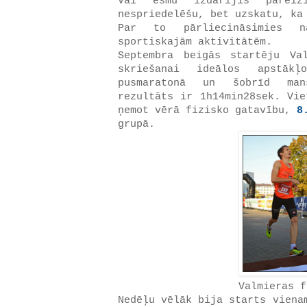
Vai esmu izdarījis pareiz
nespriedelēšu, bet uzskatu, ka
Par to pārliecināsimies n
sportiskajām aktivitātēm.
Septembra beigās startēju Va
skriešanai ideālos apstāk
pusmaratonā un šobrīd man
rezultāts ir 1h14min28sek. Vie
ņemot vērā fizisko gatavību,
8
grupā.
Valmieras f
Nedēļu vēlāk bija starts viena