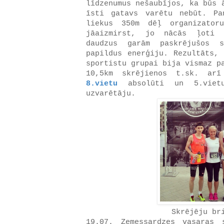
līdzenumus nešaubījos, ka būs 
īsti gatavs varētu nebūt. Pa
liekus 350m dēļ organizator
jāaizmirst, jo nācās ļoti 
daudzus garām paskrējušos s
papildus enerģiju. Rezultāts, 
sportistu grupai bija vismaz p
10,5km skrējienos t.sk. ar
8.vietu
absolūti un 5.vietu
uzvarētāju.
Skrējēju br
19.07. Zemessardzes vasaras