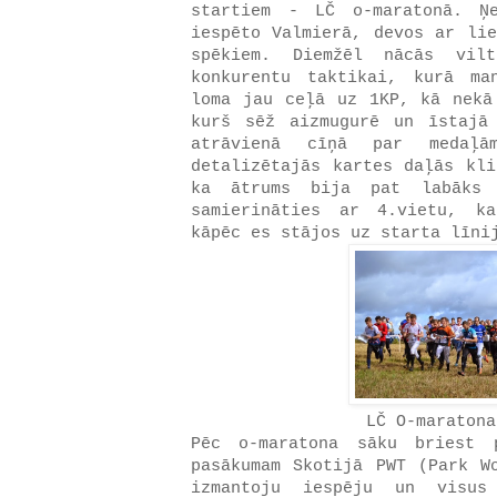
startiem - LČ o-maratonā. Ņ
iespēto Valmierā, devos ar lie
spēkiem. Diemžēl nācās vil
konkurentu taktikai, kurā ma
loma jau ceļā uz 1KP, kā nekā
kurš sēž aizmugurē un īstajā
atrāvienā cīņā par medaļām
detalizētajās kartes daļās kli
ka ātrums bija pat labāks 
samierināties ar 4.vietu, k
kāpēc es stājos uz starta līn
LČ O-maratona
Pēc o-maratona sāku briest p
pasākumam Skotijā PWT (Park W
izmantoju iespēju un visus 