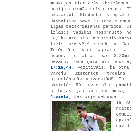
muskuļos atgriezās skriešanas
nebija (pirmās trīs dienas). T
uzstartēt Studentu vieglatl
paskatītos kādā fiziskajā saga
ilgas bezskriešanas perioda. C
izlases vadības nosprausto n
to, ka ārā bija nenormāls kars
liels pretvējš vienā no Dau
Tomēr ātri vien sapratu, ka 
nebūs, jo ātrāk par 3:20min
nevaru. Tādā garā arī noskrē
17:19,44
. Pozitīvais, ka otrā
varēju uzstartēt treniņa
orientēšanās universiādē. Tur 
skrietām 50' uztaisīju pamat
gribējās jau ārā no meža, 
4.vietā
, kas bija sekundāri.
Tā kā
neat
čemp
apzin
nav d