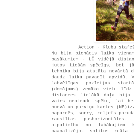
Action - Klubu stafe
Nu bija pienācis laiks viena
pasākumiem - LČ vidējā dista
jutos tiešām spēcīgs, bet jā
tehnika bija atstāta novārtā d
daudz laika pavadīt apvidū. 
labvēlīgas pozīcijas star
(domājams) zemāko vietu līdz
distances lielākā daļa bija
vairs neatradu spēku, lai be
purvā un purviņu kartes (NE)iz
papardēs, sorry, reljefs pazud
raustītas pushorizontāles
atpalicību no labākajiem 
paanalizējot splitus reāla