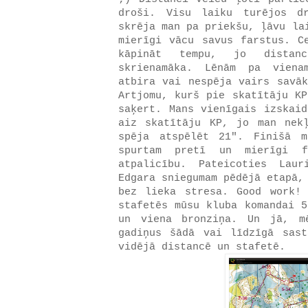
droši. Visu laiku turējos d
skrēja man pa priekšu, ļāvu la
mierīgi vācu savus farstus. C
kāpināt tempu, jo distan
skrienamāka. Lēnām pa viena
atbira vai nespēja vairs savāk
Artjomu, kurš pie skatītāju KP
saķert. Mans vienīgais izskaid
aiz skatītāju KP, jo man nek
spēja atspēlēt 21". Finišā 
spurtam pretī un mierīgi f
atpalicību. Pateicoties Lau
Edgara sniegumam pēdējā etapā,
bez lieka stresa. Good work
stafetēs mūsu kluba komandai 5
un viena bronziņa. Un jā, m
gadiņus šādā vai līdzīgā sas
vidējā distancē un stafetē.