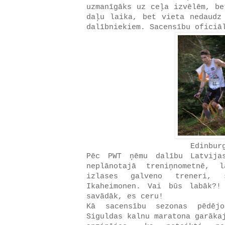
uzmanīgāks uz ceļa izvēlēm, be
daļu laika, bet vieta nedaud
dalībniekiem. Sacensību ofici
Edinbur
Pēc PWT ņēmu dalību Latvija
neplānotajā treniņnometnē, 
izlases galveno treneri, 
Ikaheimonen. Vai būs labāk?!
savādāk, es ceru!
Kā sacensību sezonas pēdēj
Siguldas kalnu maratona garāka