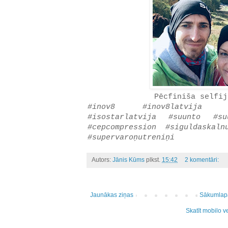
Pēcfiniša selfij
#inov8 #inov8latvija #
#isostarlatvija #suunto #su
#cepcompression #siguldaskaln
#supervaroņutreniņi
Autors:
Jānis Kūms
plkst.
15:42
2 komentāri:
Jaunākas ziņas
Sākumlap
Skatīt mobilo v