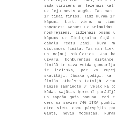
un mētājās zemē. Labi, ka šis 
šādā virzienā un lēzenais kal
uz leju nevis augšu. Tas man 
ir tikai finišs, līdz kuram ir
kāpumi, t.sk. viens no tiem
saņemies! Kāpums uz Krimuldas 
noskrējiens, līdzenais posms 
kāpums uz Ziediņkalnu šajā 
gabalu redzu Zani, kura m
distances finiša. Tas man liek
un neļauj nīkuļoties. Jau k
uzvaru, konkurentus distanc
finišā ir sava veida gandarīju
ir lielisks, par ko rūpēj
skatītāji. Jāsaka godīgi, ka 
finiša atbalsts Latvijā vis
Finišs sasniegts 8' vēlāk kā b
kādas sajūtas ķermenī parādīj
un sāpošā gūža bonusā, tad r
ceru uz saviem 740 ITRA punkti
otro vietu esmu pārspējis p
Gints, nevis Modestas, kura