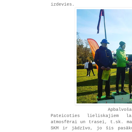
izdevies.
Apbalvoša
Pateicoties lieliskajiem la
atmosfērai un trasei, t.sk. ma
SKM ir jādzīvo, jo šis pasāk