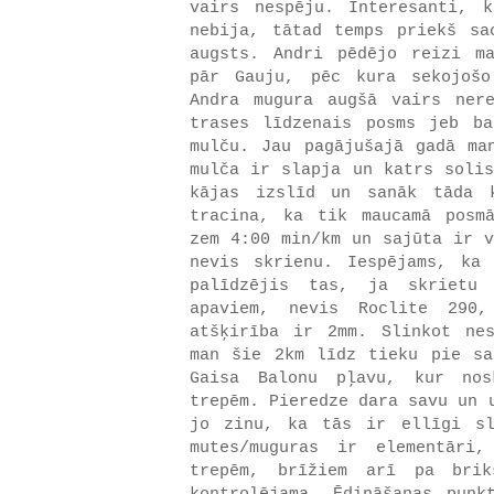
vairs nespēju. Interesanti, 
nebija, tātad temps priekš sa
augsts. Andri pēdējo reizi m
pār Gauju, pēc kura sekojošo
Andra mugura augšā vairs ner
trases līdzenais posms jeb b
mulču. Jau pagājušajā gadā ma
mulča ir slapja un katrs solis
kājas izslīd un sanāk tāda 
tracina, ka tik maucamā posm
zem 4:00 min/km un sajūta ir v
nevis skrienu. Iespējams, ka
palīdzējis tas, ja skrietu
apaviem, nevis Roclite 290,
atšķirība ir 2mm. Slinkot ne
man šie 2km līdz tieku pie sa
Gaisa Balonu pļavu, kur nos
trepēm. Pieredze dara savu un 
jo zinu, ka tās ir ellīgi sl
mutes/muguras ir elementāri
trepēm, brīžiem arī pa brik