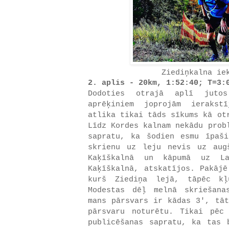
Ziediņkalna ie
2. aplis - 20km, 1:52:40; T=3:
Dodoties otrajā aplī juto
aprēķiniem joprojām ierakst
atlika tikai tāds sīkums kā ot
Līdz Kordes kalnam nekādu prob
sapratu, ka šodien esmu īpaš
skrienu uz leju nevis uz aug
Kaķīškalnā un kāpumā uz La
Kaķīškalnā, atskatījos. Pakājē
kurš Ziediņa lejā, tāpēc kļ
Modestas dēļ melnā skriešana
mans pārsvars ir kādas 3', tāt
pārsvaru noturētu. Tikai pēc
publicēšanas sapratu, ka tas 