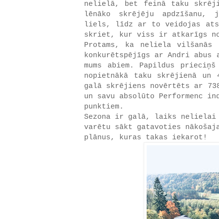
nelielā, bet feinā taku skrēj
lēnāko skrējēju apdzīšanu, 
liels, līdz ar to veidojas ats
skriet, kur viss ir atkarīgs n
Protams, ka neliela vilšanās
konkurētspējīgs ar Andri abus 
mums abiem. Papildus prieciņš
nopietnākā taku skrējienā un 
galā skrējiens novērtēts ar 73
un savu absolūto Performenc in
punktiem.
Sezona ir galā, laiks nelielai
varētu sākt gatavoties nākošaj
plānus, kuras takas iekarot!