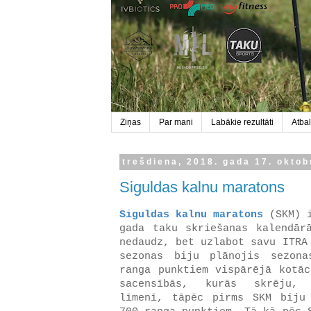
Ziņas
Par mani
Labākie rezultāti
Atbal
trešdiena, 2018. gada 17. oktob
Siguldas kalnu maratons
Siguldas kalnu maratons
(SKM) i
gada taku skriešanas kalendār
nedaudz, bet uzlabot savu ITRA
sezonas biju plānojis sezon
ranga punktiem vispārējā kotāc
sacensībās, kurās skrēju, 
līmenī, tāpēc pirms SKM biju