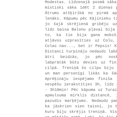
Modestas. Līdzenajā posmā sāka
mistiski sāka īdēt 2 dienas 
Ātrums atšķirībā no pirmā a
lenāks. Kāpumu pēc Kājinieku t
jo šajā skrējienā gribēju uz
līdz Gaisa Balonu pļavai bija 
to, ka tie bija gana mokoši
atļāvos uzprasīties uz Colu,
Colas nav..., bet ir Pepsis! K
Distanci turpināju nedaudz lab
ātri beidzās, jo pēc nosk
labprātāk būtu devies uz fin
cilpā. Treniņā šo cilpu biju 
un man personīgi likās ka šā
Aprēķināju iespējamo finiša
nespēšu ierakstīties 3h, līdz 
- 3h10min! Pēc kāpuma uz Turai
apmulsuma mirklis distancē,
pazudis marķējums. Nedaudz pa
ka jāskrien vien taisni, jo 
kuru biju skrējis treniņā. Vis