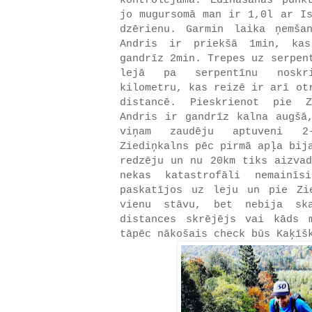
kontrolējama. Ēdināšanas punk
jo mugursomā man ir 1,0l ar Is
dzērienu. Garmin laika ņemša
Andris ir priekšā 1min, kas
gandrīz 2min. Trepes uz serpen
lejā pa serpentīnu noskri
kilometru, kas reizē ir arī ot
distancē. Pieskrienot pie Z
Andris ir gandrīz kalna augšā
viņam zaudēju aptuveni 2-
Ziediņkalns pēc pirmā apļa bij
redzēju un nu 20km tiks aizvad
nekas katastrofāli nemainīs
paskatījos uz leju un pie Zi
vienu stāvu, bet nebija sk
distances skrējējs vai kāds 
tāpēc nākošais check būs Kaķīš