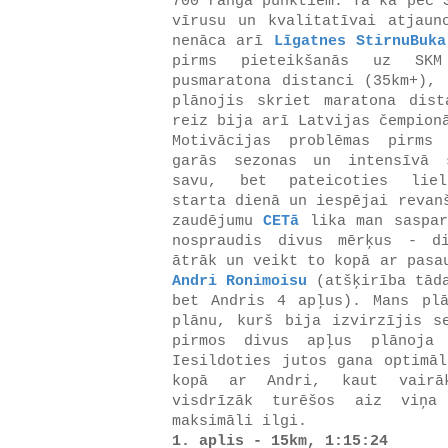
700 ranga punktiem. Tā kā pēc 
vīrusu un kvalitatīvai atjaun
nenāca arī
Līgatnes StirnuBuka
pirms pieteikšanās uz SKM
pusmaratona distanci (35km+), 
plānojis skriet maratona dis
reiz bija arī Latvijas čempion
Motivācijas problēmas pirms
garās sezonas un intensīvā 
savu, bet pateicoties lieli
starta dienā un iespējai revan
zaudējumu
CETā
lika man saspar
nospraudis divus mērķus - d
ātrāk un veikt to kopā ar pasa
Andri Ronimoisu
(atšķirība tāda
bet Andris 4 apļus). Mans pl
plānu, kurš bija izvirzījis s
pirmos divus apļus plānoja 
Iesildoties jutos gana optimāl
kopā ar Andri, kaut vairā
visdrīzāk turēšos aiz viņa
maksimāli ilgi.
1. aplis - 15km, 1:15:24