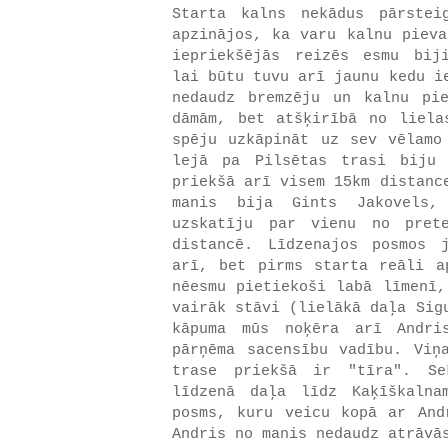
Starta kalns nekādus pārstei
apzinājos, ka varu kalnu pieva
iepriekšējās reizēs esmu bij
lai būtu tuvu arī jaunu kedu i
nedaudz bremzēju un kalnu pi
dāmām, bet atšķirībā no liela
spēju uzkāpināt uz sev vēlamo
lejā pa Pilsētas trasi biju 
priekšā arī visem 15km distanc
manis bija Gints Jakovels,
uzskatīju par vienu no pret
distancē. Līdzenajos posmos 
arī, bet pirms starta reāli a
nēesmu pietiekoši labā līmenī,
vairāk stāvi (lielākā daļa Sig
kāpuma mūs noķēra arī Andri
pārņēma sacensību vadību. Viņ
trase priekšā ir "tīra". Se
līdzenā daļa līdz Kaķīškalna
posms, kuru veicu kopā ar And
Andris no manis nedaudz atrāvā