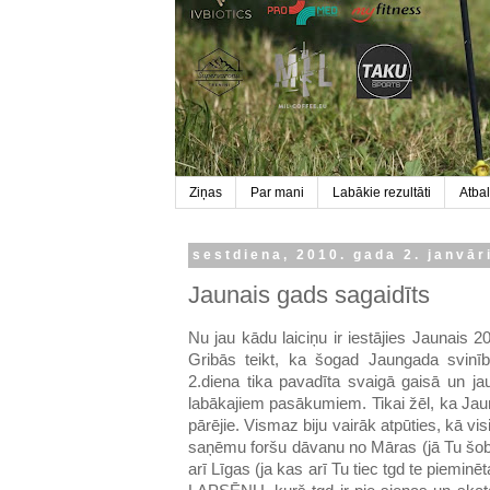
Ziņas
Par mani
Labākie rezultāti
Atbal
sestdiena, 2010. gada 2. janvār
Jaunais gads sagaidīts
Nu jau kādu laiciņu ir iestājies Jaunais 2
Gribās teikt, ka šogad Jaungada svinī
2.diena tika pavadīta svaigā gaisā un ja
labākajiem pasākumiem. Tikai žēl, ka Jau
pārējie. Vismaz biju vairāk atpūties, kā vi
saņēmu foršu dāvanu no Māras (jā Tu šobr
arī Līgas (ja kas arī Tu tiec tgd te piemin