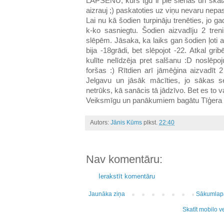
LAPSĒNU, kurš tgd ir pie sienas un ska
aizrauj ;) paskatoties uz viņu nevaru nepas
Lai nu kā šodien turpināju trenēties, jo ga
k-ko sasniegtu. Šodien aizvadīju 2 tren
slēpēm. Jāsaka, ka laiks gan šodien ļoti 
bija -18grādi, bet slēpojot -22. Atkal grib
kulīte nelīdzēja pret salšanu :D noslēpoju
foršas :) Rītdien arī jāmēģina aizvadīt 2
Jelgavu un jāsāk mācīties, jo sākas s
netrūks, kā sanācis tā jādzīvo. Bet es to var
Veiksmīgu un panākumiem bagātu Tīģera g
Autors:
Jānis Kūms
plkst.
22:40
Nav komentāru:
Ierakstīt komentāru
Jaunāka ziņa
Sākumlap
Skatīt mobilo v