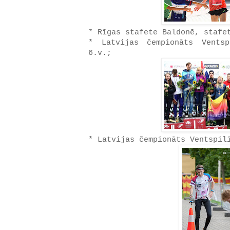
* Rīgas stafete Baldonē, stafe
* Latvijas čempionāts Vents
6.v.;
* Latvijas čempionāts Ventspil