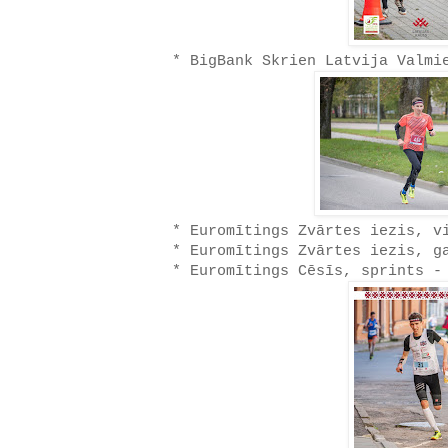
* BigBank Skrien Latvija Valmi
* Euromītings Zvārtes iezis, v
* Euromītings Zvārtes iezis, g
* Euromītings Cēsīs, sprints -