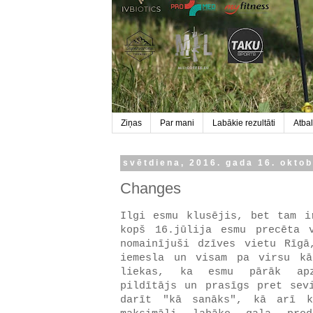
Ziņas
Par mani
Labākie rezultāti
Atbal
svētdiena, 2016. gada 16. oktob
Changes
Ilgi esmu klusējis, bet tam i
kopš 16.jūlija esmu precēta 
nomainījuši dzīves vietu Rīg
iemesla un visam pa virsu kā
liekas, ka esmu pārāk apz
pildītājs un prasīgs pret sev
darīt "kā sanāks", kā arī k