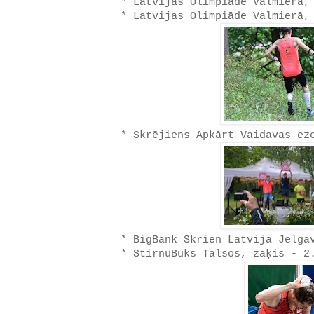
* Latvijas Olimpiāde Valmierā,
* Latvijas Olimpiāde Valmierā,
* Skrējiens Apkārt Vaidavas ez
* BigBank Skrien Latvija Jelga
* StirnuBuks Talsos, zaķis - 2