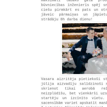
maksimāli labāko gala pro
būvniecības inženieris spēj s
ciešu pirmkārt es pats un ot
jāveic pārmaiņas un jāpiet
strādāju 8h darba dienu!
Vasara aizritēja pietiekoši s
jūlija aizvadīju salīdzinoši 
skrienot tikai aerobā r
neizplūdīšu, bet vienkārši uzs
startēju un izcīnīto vietu.
sacensībām variet apskatīt ma