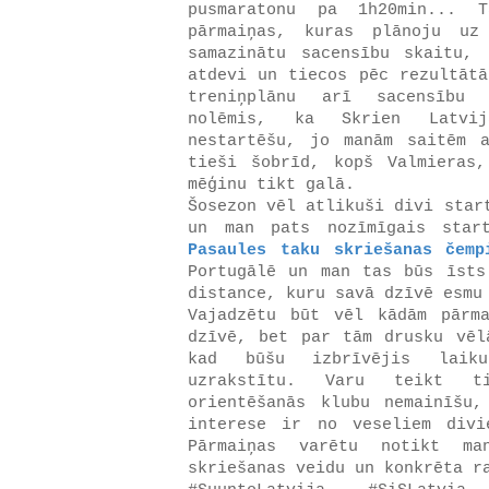
pusmaratonu pa 1h20min... 
pārmaiņas, kuras plānoju uz
samazinātu sacensību skaitu,
atdevi un tiecos pēc rezultātā
treniņplānu arī sacensību 
nolēmis, ka Skrien Latvi
nestartēšu, jo manām saitēm 
tieši šobrīd, kopš Valmieras
mēģinu tikt galā.
Šosezon vēl atlikuši divi sta
un man pats nozīmīgais star
Pasaules taku skriešanas čemp
Portugālē un man tas būs īsts
distance, kuru savā dzīvē esmu
Vajadzētu būt vēl kādām pārm
dzīvē, bet par tām drusku vēl
kad būšu izbrīvējis laik
uzrakstītu. Varu teikt 
orientēšanās klubu nemainīšu
interese ir no veseliem divi
Pārmaiņas varētu notikt ma
skriešanas veidu un konkrēta r