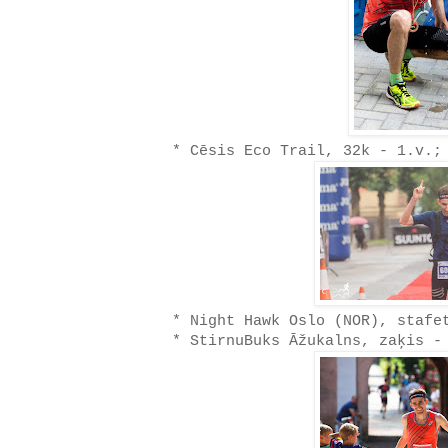
* Cēsis Eco Trail, 32k - 1.v.;
* Night Hawk Oslo (NOR), stafe
* StirnuBuks Āžukalns, zaķis -