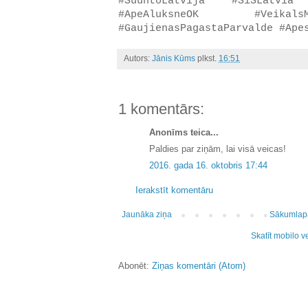
#SuuntoLatvija #SiSLatvia
#ApeAluksneOK #Veikal
#GaujienasPagastaParvalde #Ape
Autors:
Jānis Kūms
plkst.
16:51
1 komentārs:
Anonīms teica...
Paldies par ziņām, lai visā veicas!
2016. gada 16. oktobris 17:44
Ierakstīt komentāru
Jaunāka ziņa
Sākumlap
Skatīt mobilo v
Abonēt:
Ziņas komentāri (Atom)