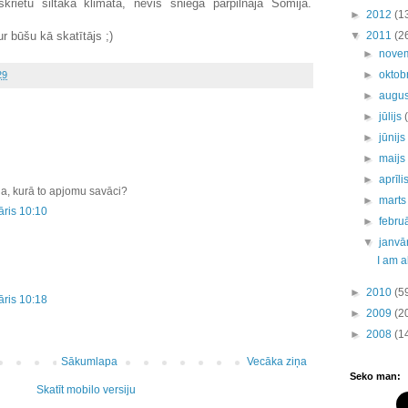
krietu siltākā klimātā, nevis sniega pārpilnajā Somijā.
►
2012
(1
r būšu kā skatītājs ;)
▼
2011
(2
►
nove
►
oktob
29
►
augu
►
jūlijs
►
jūnij
►
maij
►
aprīli
ija, kurā to apjomu savāci?
►
mart
āris 10:10
►
febru
▼
janvā
I am a
►
2010
(5
āris 10:18
►
2009
(2
►
2008
(1
Sākumlapa
Vecāka ziņa
Seko man:
Skatīt mobilo versiju