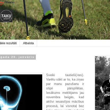
kie rezultāti
Atbalsta
 gada 20. janvāris
Sveiki tautieši(-tes).
Varētu sākt ar to, ka ziņas
par manu pazušanu ir
stipri pārspīlētas.
Iesākums meklējams jau
novembra beigās, kad
aktīvi iesaistījos mācībus
procesā, lai visnotaļ bez