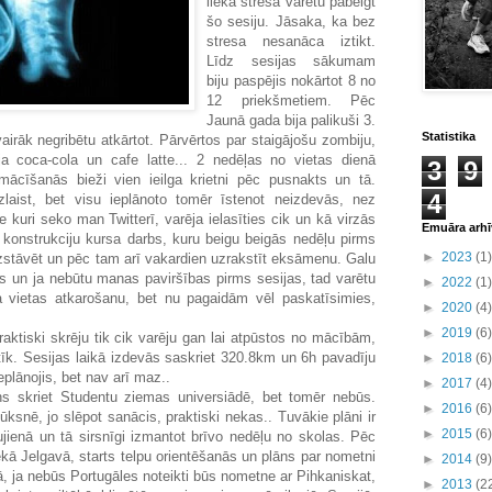
lieka stresa varētu pabeigt
šo sesiju. Jāsaka, ka bez
stresa nesanāca iztikt.
Līdz sesijas sākumam
biju paspējis nokārtot 8 no
12 priekšmetiem. Pēc
Jaunā gada bija palikuši 3.
Statistika
irāk negribētu atkārtot. Pārvērtos par staigājošu zombiju,
ja coca-cola un cafe latte... 2 nedēļas no vietas dienā
3
9
ācīšanās bieži vien ieilga krietni pēc pusnakts un tā.
4
laist, bet visu ieplānoto tomēr īstenot neizdevās, nez
e kuri seko man Twitterī, varēja ielasīties cik un kā virzās
Emuāra arhī
onstrukciju kursa darbs, kuru beigu beigās nedēļu pirms
►
2023
(1)
zstāvēt un pēc tam arī vakardien uzrakstīt eksāmenu. Galu
s un ja nebūtu manas paviršības pirms sesijas, tad varētu
►
2022
(1)
a vietas atkarošanu, bet nu pagaidām vēl paskatīsimies,
►
2020
(4)
►
2019
(6)
aktiski skrēju tik cik varēju gan lai atpūstos no mācībām,
īk. Sesijas laikā izdevās saskriet 320.8km un 6h pavadīju
►
2018
(6)
eplānojis, bet nav arī maz..
►
2017
(4)
āns skriet Studentu ziemas universiādē, bet tomēr nebūs.
►
2016
(6)
ūksnē, jo slēpot sanācis, praktiski nekas.. Tuvākie plāni ir
►
2015
(6)
ujienā un tā sirsnīgi izmantot brīvo nedēļu no skolas. Pēc
kā Jelgavā, starts telpu orientēšanās un plāns par nometni
►
2014
(9)
ā, ja nebūs Portugāles noteikti būs nometne ar Pihkaniskat,
►
2013
(2