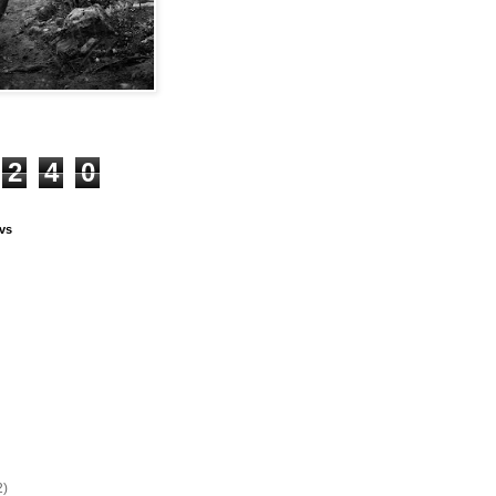
2
4
0
vs
2)