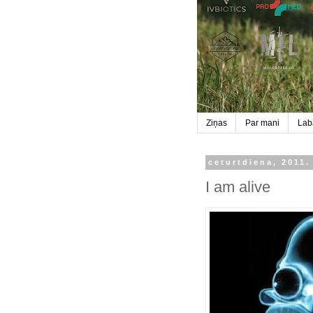
Ziņas
Par mani
Labā
ceturtdiena, 2011.
I am alive