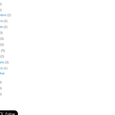
3)
6)
mbris
(2)
ris
(2)
sts
(2)
(3)
s
(3)
s
(3)
s
(5)
s
(2)
āris
(3)
ris
(1)
live
9)
0)
4)