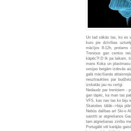
Un tad sākās tas, ko es va
kuru pie dzīvības uzturē
mācījos 8-12h, protams m
Treniņus gan centos neiz
kāpēc?!:D Ik pa laikam, ti
mans Koka un plastmasu k
sesijas beigām izdevās ai
galā mācīšanās attaisnojā
neuztraukties par budžet
izskatās jau nu cerīgi.
Nedaudz par treniņiem - pr
gan tāpēc, ka man tas pat
VFS, kas nav tas ko biju i
Skatoties tālāk-->bija pl
Nebūs dalības arī Ski-o Al
saistīti ar atgriešanos Ga
tam atgriešanas zinību me
Portugālē vēl karājās gais