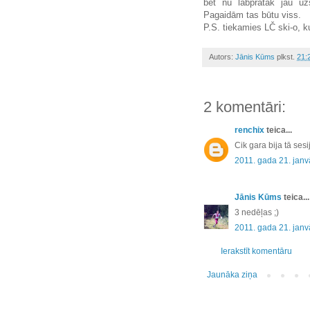
bet nu labprātāk jau uzs
Pagaidām tas būtu viss.
P.S. tiekamies LČ ski-o, ku
Autors:
Jānis Kūms
plkst.
21:
2 komentāri:
renchix
teica...
Cik gara bija tā ses
2011. gada 21. janv
Jānis Kūms
teica...
3 nedēļas ;)
2011. gada 21. janv
Ierakstīt komentāru
Jaunāka ziņa