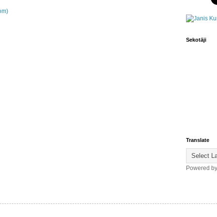
om)
Sekotāji
Translate
Powered b