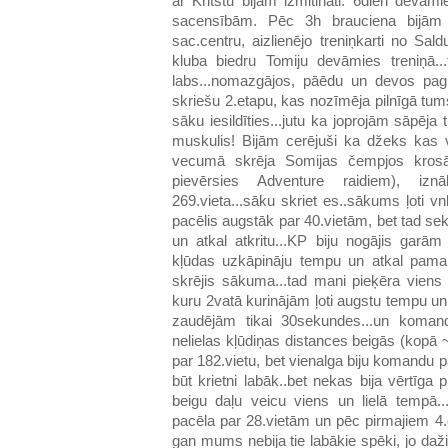
ar Kritstu bijām izmitināti. 6dien devām
sacensībām. Pēc 3h brauciena bijām ga
sac.centru, aizlienējo treniņkarti no Sa
kluba biedru Tomiju devāmies treniņā..
labs...nomazgājos, pāēdu un devos pagu
skriešu 2.etapu, kas nozīmēja pilnīgā tum
sāku iesildīties...jutu ka joprojām sāpēja 
muskulis! Bijām cerējuši ka džeks kas v
vecumā skrēja Somijas čempjos krosā,
pievērsies Adventure raidiem), iz
269.vieta...sāku skriet es..sākums ļoti
pacēlis augstāk par 40.vietām, bet tad sek
un atkal atkritu...KP biju nogājis garām 
kļūdas uzkāpināju tempu un atkal pama
skrējis sākuma...tad mani pieķēra viens 
kuru 2vatā kurinājām ļoti augstu tempu un
zaudējām tikai 30sekundes...un komandu
nelielas kļūdiņas distances beigās (kopā 
par 182.vietu, bet vienalga biju komandu pa
būt krietni labāk..bet nekas bija vērtīga
beigu daļu veicu viens un lielā tempā.
pacēla par 28.vietām un pēc pirmajiem 4.
gan mums nebija tie labākie spēki, jo daži