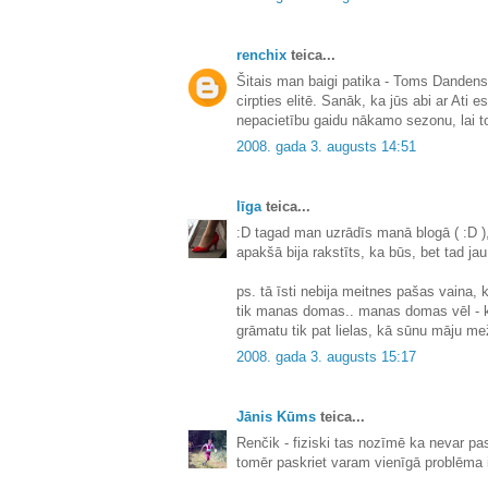
renchix
teica...
Šitais man baigi patika - Toms Dandens 
cirpties elitē. Sanāk, ka jūs abi ar Ati e
nepacietību gaidu nākamo sezonu, lai t
2008. gada 3. augusts 14:51
līga
teica...
:D tagad man uzrādīs manā blogā ( :D ),
apakšā bija rakstīts, ka būs, bet tad ja
ps. tā īsti nebija meitnes pašas vaina, 
tik manas domas.. manas domas vēl - ka
grāmatu tik pat lielas, kā sūnu māju mež
2008. gada 3. augusts 15:17
Jānis Kūms
teica...
Renčik - fiziski tas nozīmē ka nevar pask
tomēr paskriet varam vienīgā problēma ir 