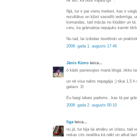
tik ātri, kā būtu vajadzīgs"..
Njā, tur ir par vienu meiteni, kas ir vieg
rezultātus un kļūst sasodīti iedomīga, u
komandas, tad mācās no kļūdām un tā.. 
ceru, ka grāmatiņa nepajuks kamēr tikšu
Nu tad, lai izdodas teorētiski un praktis
2008. gada 1. augusts 17:46
Jānis Kūms
teica...
ō kāds paviesojies manā blogā..tikko ta
un nē visa nakts nepagāja ;) tikai 1,5 h
gatavs :D
Eu baigi labais padoms...kas tā par grā
2008. gada 2. augusts 00:10
līga
teica...
nu jā, tur bija lai atnāku un izlasu, tad
nekas cits neatlika kā nākt un atkal lasī