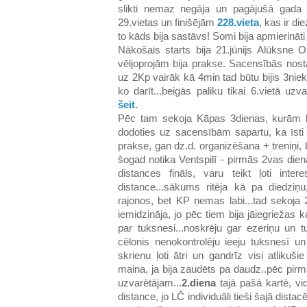
slikti nemaz negāja un pagājušā gada 
29.vietas un finišējām
228.vieta
, kas ir d
to kāds bija sastāvs! Somi bija apmierināti
Nākošais starts bija 21.jūnijs Alūksne O
vēljoprojām bija prakse. Sacensībās nosta
uz 2Kp vairāk kā 4min tad būtu bijis 3niek
ko darīt...beigās paliku tikai 6.vietā uz
šeit
.
Pēc tam sekoja Kāpas 3dienas, kurām bi
dodoties uz sacensībām sapartu, ka īsti 
prakse, gan dz.d. organizēšana + treniņi
šogad notika Ventspilī - pirmās 2vas dien
distances fināls, varu teikt ļoti inte
distance...sākums ritēja kā pa diedziņ
rajonos, bet KP ņemas labi...tad sekoja 
iemidzināja, jo pēc tiem bija jāiegriežas 
par tuksnesi...noskrēju gar ezeriņu un 
cēlonis nenokontrolēju ieeju tuksnesī un
skrienu ļoti ātri un gandrīz visi atlikuš
maina, ja bija zaudēts pa daudz..pēc pirm
uzvarētājam...
2.diena
tajā pašā kartē, vi
distance, jo LČ individuāli tieši šajā distac