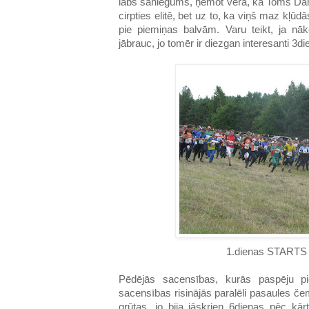
labs saniegums, ņemot vērā, ka Toms Dand
cirpties elitē, bet uz to, ka viņš maz kļūd
pie piemiņas balvām. Varu teikt, ja n
jābrauc, jo tomēr ir diezgan interesanti 3di
1.dienas STARTS 
Pēdējās sacensības, kurās paspēju pie
sacensības risinājās paralēli pasaules č
grūtas, jo bija jāskrien 6dienas pēc kār