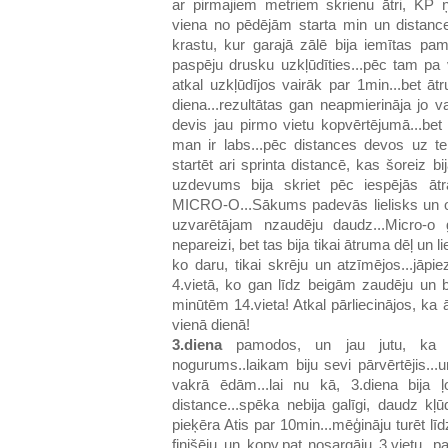
ar pirmajiem metriem skrienu ātri, KP 
viena no pēdējām starta min un distance
krastu, kur garajā zālē bija iemītas pa
paspēju drusku uzkļūdīties...pēc tam pa
atkal uzkļūdījos vairāk par 1min...bet ā
diena...rezultātas gan neapmierināja jo 
devis jau pirmo vietu kopvērtējumā...bet
man ir labs...pēc distances devos uz telt
startēt ari sprinta distancē, kas šoreiz b
uzdevums bija skriet pēc iespējās ātr
MICRO-O...Sākums padevās lielisks un ori
uzvarētājam nzaudēju daudz...Micro-o
nepareizi, bet tas bija tikai ātruma dēļ un 
ko daru, tikai skrēju un atzīmējos...jāpie
4.vietā, ko gan līdz beigām zaudēju un b
minūtēm 14.vieta! Atkal pārliecinājos, ka 
vienā dienā!
3.diena
pamodos, un jau jutu, ka n
nogurums..laikam biju sevi pārvērtējis...
vakrā ēdām...lai nu kā, 3.diena bija ļ
distance...spēka nebija galīgi, daudz 
pieķēra Atis par 10min...mēģināju turēt līdzi
finišēju un kopv.pat nosargāju 3.vietu, p