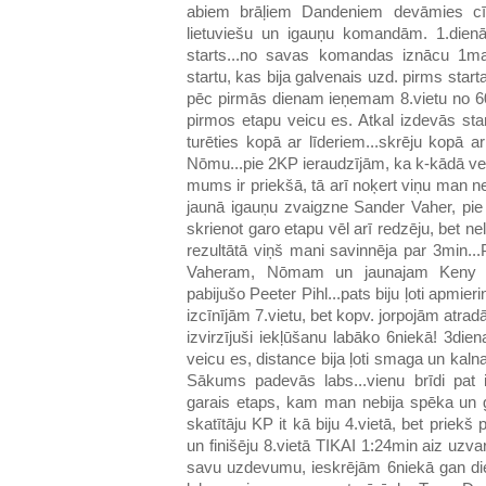
abiem brāļiem Dandeniem devāmies cīnī
lietuviešu un igauņu komandām. 1.dienā
starts...no savas komandas iznācu 1mai
startu, kas bija galvenais uzd. pirms star
pēc pirmās dienam ieņemam 8.vietu no 60 
pirmos etapu veicu es. Atkal izdevās sta
turēties kopā ar līderiem...skrēju kopā a
Nōmu...pie 2KP ieraudzījām, ka k-kādā ve
mums ir priekšā, tā arī noķert viņu man ne
jaunā igauņu zvaigzne Sander Vaher, pie 
skrienot garo etapu vēl arī redzēju, bet ne
rezultātā viņš mani savinnēja par 3min...
Vaheram, Nōmam un jaunajam Keny Ki
pabijušo Peeter Pihl...pats biju ļoti apmieri
izcīnījām 7.vietu, bet kopv. jorpojām atra
izvirzījuši iekļūšanu labāko 6niekā! 3die
veicu es, distance bija ļoti smaga un kaln
Sākums padevās labs...vienu brīdi pat i
garais etaps, kam man nebija spēka un ga
skatītāju KP it kā biju 4.vietā, bet prie
un finišēju 8.vietā TIKAI 1:24min aiz uzva
savu uzdevumu, ieskrējām 6niekā gan dien