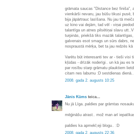
grāmata saucas "Distance bez finiša", 
vienkārši nevaru, jau būšu tikusi pusē,
bija jāpārtrauc lasīšana. Nu jau tā meič
uz kino vai dejām, tad vēl - viņai piedod
talantīga un atnes pilsētiņai slavu utt..V
turpinās, priekšā tiks mazāk talantīgas
galvenais esot smags un sūrs dabrs, ne 
nospraustā mērķa, bet ta jau redzēs kā v
Varētu būt interesanti tev ar - tieši visi
kļūdas - drīzāk noderīgi.. un kā jau es t
par rosību starp grāmatu plauktiem lie
citam nes labumu :D sestdienas dienā..
2008. gada 2. augusts 10:25
Jānis Kūms
teica...
Nu jā Līga..paldies par grāmtas nosa
mēģināšu atrast.. mož man arī iepatīkas
paldies ka apmekl;eji blogu.. :D
2008. gada 2. augusts 22:36