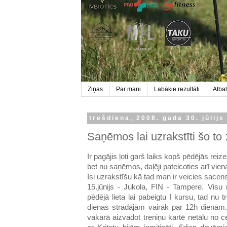
Ziņas
Par mani
Labākie rezultāti
Atbal
trešdiena, 2008. gada 30. jūlijs
Saņēmos lai uzrakstīti šo to :
Ir pagājis ļoti garš laiks kopš pēdējās reiz
bet nu saņēmos, daļēji pateicoties arī viena
Īsi uzrakstīšu kā tad man ir veicies sace
15.jūnijs - Jukola, FIN - Tampere. Visu
pēdējā lieta lai pabeigtu I kursu, tad nu 
dienas strādājām vairāk par 12h dienām.
vakarā aizvadot treniņu kartē netālu no ce