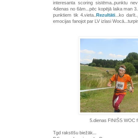
interesanta scoring sistēma..punktu nev
4dienas no 6ām...pēc kopējā laika man 3.l
punktiem tik 4.vieta..
Rezultāti
...ko darīt
emocijas fanojot par LV izlasi Wocā...turp
5.dienas FINIŠS WOC fes
Tgd rakstīšu biežāk...