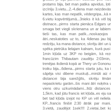
protams bija, bet man patika apvidus, 
izcīnīju 3.vietu...2.-4.diena man neizdevās
kartes, kas man nepatīk, vēdergripa...kā r
6.vietu kopvērtējumā...3nieks it kā vēl bi
distnace...pirms starta pienāca Edgars u
smaga bet viegli skrienama un ar labiem 
tieši tas, kas man patīk...noskaņojos 
ātri..neskatoties uz to, ka 4dienas jau b
redzēju, ka mana distance, skrēju ātri un i
spēka pietrūka lielajam kalnam, kurā pusi
1min kļūda uz 3KP no beigām, kā rezul
francūzim Thibautam zaudēju 2:03min, 
trenējas ikdienā kopā ar Thery un Gononu.
troiku bija...6diena...pirms starta jutu, k
sāpēja visi dibene muskuļi...minūti aiz 
distancei bija sarežģīts, skrēju lēnā
nepaskrietu garām..šis mani ātri noķēra 
viens otru uzkurinādami...līdz distanc
1,5km, kad jūtu francis iet kļūda..es eju 
bet tad kļūda izejot no KP un vēl neliel
KP...francis finišē 2:30 ātrāk par mani
3.vietā, zaudējot 1sek!!!! 2.vietai..bet 