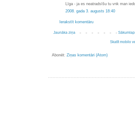
Līga - ja es neatradsīšu tu vnk man iedo
2008. gada 3. augusts 18:40
Ierakstīt komentāru
Jaunāka ziņa
Sākumlap
Skatīt mobilo v
Abonēt:
Ziņas komentāri (Atom)