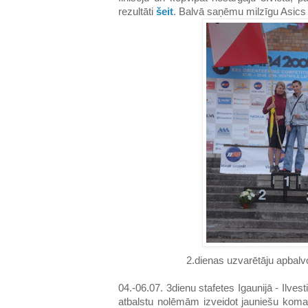
rezultāti
šeit
. Balvā saņēmu milzīgu Asics s
2.dienas uzvarētāju apbal
04.-06.07. 3dienu stafetes Igaunijā - Ilves
atbalstu nolēmām izveidot jauniešu kom