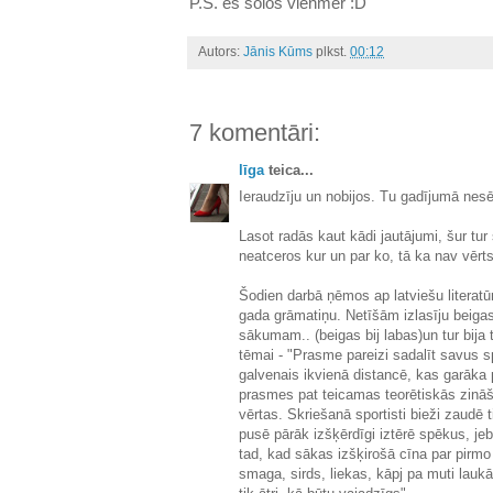
P.S. es solos vienmēr :D
Autors:
Jānis Kūms
plkst.
00:12
7 komentāri:
līga
teica...
Ieraudzīju un nobijos. Tu gadījumā nesē
Lasot radās kaut kādi jautājumi, šur tur
neatceros kur un par ko, tā ka nav vērts
Šodien darbā ņēmos ap latviešu literatū
gada grāmatiņu. Netīšām izlasīju beigas
sākumam.. (beigas bij labas)un tur bija 
tēmai - "Prasme pareizi sadalīt savus s
galvenais ikvienā distancē, kas garāka
prasmes pat teicamas teorētiskās zināš
vērtas. Skriešanā sportisti bieži zaudē 
pusē pārāk izšķērdīgi iztērē spēkus, je
tad, kad sākas izšķirošā cīna par pirmo 
smaga, sirds, liekas, kāpj pa muti laukā