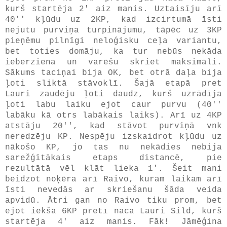
kurš startēja 2' aiz manis. Uztaisīju arī
40'' kļūdu uz 2KP, kad izcirtumā īsti
nejutu purviņa turpinājumu, tāpēc uz 3KP
pieņēmu pilnīgi neloģisku ceļa variantu,
bet toties domāju, ka tur nebūs nekāda
ieberziena un varēšu skriet maksimāli.
Sākums taciņai bija OK, bet otrā daļa bija
ļoti sliktā stāvoklī. Šajā etapā pret
Lauri zaudēju ļoti daudz, kurš uzrādīja
ļoti labu laiku ejot caur purvu (40''
labāku kā otrs labākais laiks). Arī uz 4KP
atstāju 20'', kad stāvot purviņā vnk
neredzēju KP. Nespēju izskaidrot kļūdu uz
nākošo KP, jo tas nu nekādies nebija
sarežģītākais etaps distancē, pie
rezultātā vēl klāt lieka 1'. Šeit mani
beidzot noķēra arī Raivo, kuram laikam arī
īsti nevedās ar skriešanu šāda veida
apvidū. Ātri gan no Raivo tiku prom, bet
ejot iekšā 6KP pretī nāca Lauri Sild, kurš
startēja 4' aiz manis. Fāk! Jāmēģina