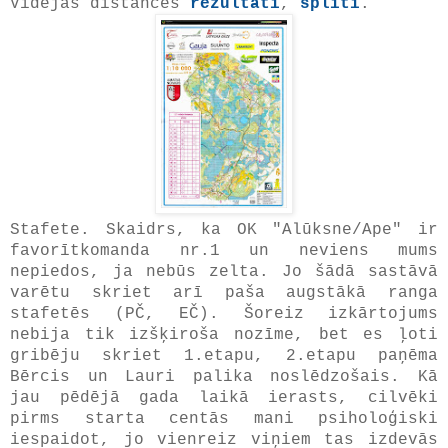
Vidējās distances
rezultāti
,
spliti
.
Stafete. Skaidrs, ka OK "Alūksne/Ape" ir
favorītkomanda nr.1 un neviens mums
nepiedos, ja nebūs zelta. Jo šādā sastāvā
varētu skriet arī paša augstākā ranga
stafetēs (PČ, EČ). Šoreiz izkārtojums
nebija tik izšķiroša nozīme, bet es ļoti
gribēju skriet 1.etapu, 2.etapu paņēma
Bērcis un Lauri palika noslēdzošais. Kā
jau pēdējā gada laikā ierasts, cilvēki
pirms starta centās mani psiholoģiski
iespaidot, jo vienreiz viņiem tas izdevās