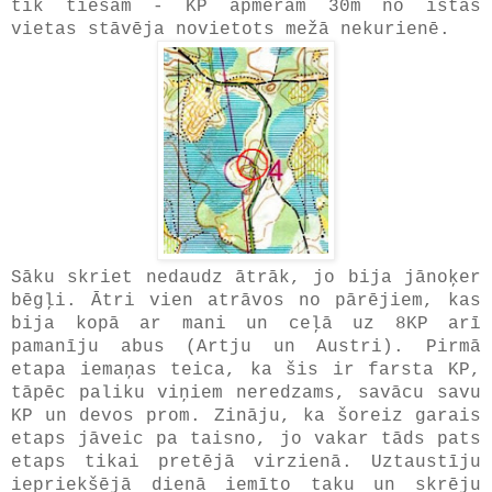
tik tiešām - KP apmēram 30m no īstās
vietas stāvēja novietots mežā nekurienē.
Sāku skriet nedaudz ātrāk, jo bija jānoķer
bēgļi. Ātri vien atrāvos no pārējiem, kas
bija kopā ar mani un ceļā uz 8KP arī
pamanīju abus (Artju un Austri). Pirmā
etapa iemaņas teica, ka šis ir farsta KP,
tāpēc paliku viņiem neredzams, savācu savu
KP un devos prom. Zināju, ka šoreiz garais
etaps jāveic pa taisno, jo vakar tāds pats
etaps tikai pretējā virzienā. Uztaustīju
iepriekšējā dienā iemīto taku un skrēju