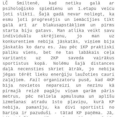
LČ Smiltenē, kad netiku galā ar
psiholoģisko spiedienu un 1.etapu veicu
ļoti slikti. Šajā gadā nevar noliegt, ka
esmu ļoti progresējis un iemācījies tikt
galā arī ar blakusapstākļiem un pirms
starta biju gatavs. Man atlika veikt savu
individuālu skrējienu, jo man uz
konkurentiem nebija jāskatās, viņiem bija
jāskatās ko daru es. Jau pēc 1KP praktiski
paliku viens, bet ne tas labākais ceļa
varitants uz 2KP saveda vairākus
sportistus kopā. Nolēmu šajā distances
daļā necensties skriet ātrāk, jo nebija
jēgas tērēt lieku enerģiju laužoties cauri
zaļajiem.
Fail
organizatoru pusē, kad 4KP
bija novietos nepareizi un nezinu kā
pirmajā reizē pagāju viņam garām pāris
metrus, pēc neliela apmulsuma un aplīšu
izmešanas atradu īsto pļaviņu, kurā KP
nebija, pamanīju, ka divi sportisti no
bariņa ir pazuduši - tātad KP paņēma. Jā,