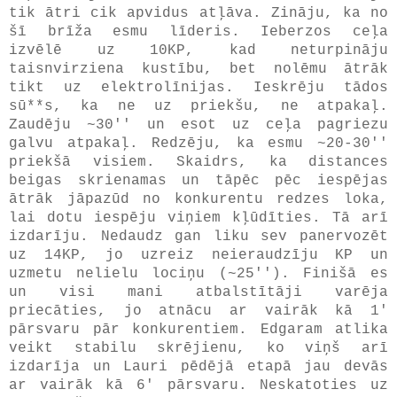
tik ātri cik apvidus atļāva. Zināju, ka no
šī brīža esmu līderis. Ieberzos ceļa
izvēlē uz 10KP, kad neturpināju
taisnvirziena kustību, bet nolēmu ātrāk
tikt uz elektrolīnijas. Ieskrēju tādos
sū**s, ka ne uz priekšu, ne atpakaļ.
Zaudēju ~30'' un esot uz ceļa pagriezu
galvu atpakaļ. Redzēju, ka esmu ~20-30''
priekšā visiem. Skaidrs, ka distances
beigas skrienamas un tāpēc pēc iespējas
ātrāk jāpazūd no konkurentu redzes loka,
lai dotu iespēju viņiem kļūdīties. Tā arī
izdarīju. Nedaudz gan liku sev panervozēt
uz 14KP, jo uzreiz neieraudzīju KP un
uzmetu nelielu lociņu (~25''). Finišā es
un visi mani atbalstītāji varēja
priecāties, jo atnācu ar vairāk kā 1'
pārsvaru pār konkurentiem. Edgaram atlika
veikt stabilu skrējienu, ko viņš arī
izdarīja un Lauri pēdējā etapā jau devās
ar vairāk kā 6' pārsvaru. Neskatoties uz