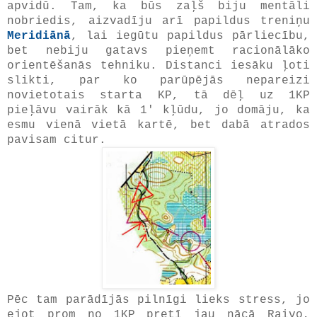
apvidū. Tam, ka būs zaļš biju mentāli
nobriedis, aizvadīju arī papildus treniņu
Meridiānā
, lai iegūtu papildus pārliecību,
bet nebiju gatavs pieņemt racionālāko
orientēšanās tehniku. Distanci iesāku ļoti
slikti, par ko parūpējās nepareizi
novietotais starta KP, tā dēļ uz 1KP
pieļāvu vairāk kā 1' kļūdu, jo domāju, ka
esmu vienā vietā kartē, bet dabā atrados
pavisam citur.
Pēc tam parādījās pilnīgi lieks stress, jo
ejot prom no 1KP pretī jau nācā Raivo,