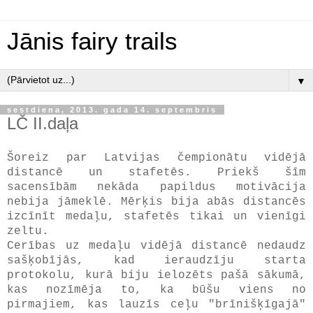
Jānis fairy trails
▼
sestdiena, 2013. gada 14. septembris
LČ II.daļa
Šoreiz par Latvijas čempionātu vidējā
distancē un stafetēs. Priekš šīm
sacensībām nekāda papildus motivācija
nebija jāmeklē. Mērķis bija abās distancēs
izcīnīt medaļu, stafetēs tikai un vienīgi
zeltu.
Cerības uz medaļu vidējā distancē nedaudz
sašķobījās, kad ieraudzīju starta
protokolu, kurā biju ielozēts pašā sākumā,
kas nozīmēja to, ka būšu viens no
pirmajiem, kas lauzīs ceļu "brīnišķīgajā"