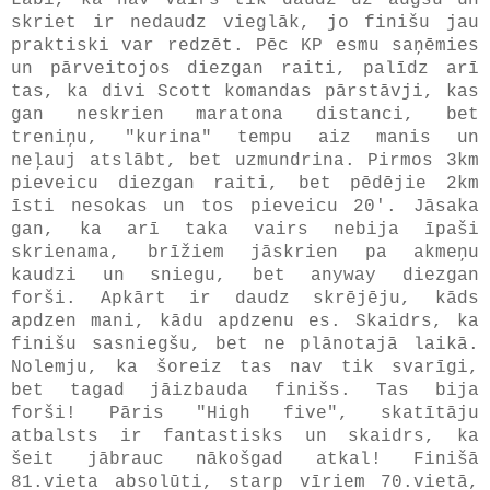
skriet ir nedaudz vieglāk, jo finišu jau
praktiski var redzēt. Pēc KP esmu saņēmies
un pārveitojos diezgan raiti, palīdz arī
tas, ka divi Scott komandas pārstāvji, kas
gan neskrien maratona distanci, bet
treniņu, "kurina" tempu aiz manis un
neļauj atslābt, bet uzmundrina. Pirmos 3km
pieveicu diezgan raiti, bet pēdējie 2km
īsti nesokas un tos pieveicu 20'. Jāsaka
gan, ka arī taka vairs nebija īpaši
skrienama, brīžiem jāskrien pa akmeņu
kaudzi un sniegu, bet anyway diezgan
forši. Apkārt ir daudz skrējēju, kāds
apdzen mani, kādu apdzenu es. Skaidrs, ka
finišu sasniegšu, bet ne plānotajā laikā.
Nolemju, ka šoreiz tas nav tik svarīgi,
bet tagad jāizbauda finišs. Tas bija
forši! Pāris "High five", skatītāju
atbalsts ir fantastisks un skaidrs, ka
šeit jābrauc nākošgad atkal! Finišā
81.vieta absolūti, starp vīriem 70.vietā,