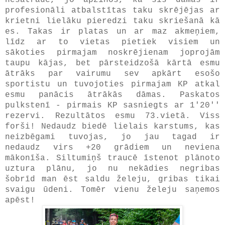
profesionāli atbalstītas taku skrējējas ar
krietni lielāku pieredzi taku skriešanā kā
es. Takas ir platas un ar maz akmeņiem,
līdz ar to vietas pietiek visiem un
sākoties pirmajam noskrējienam joprojām
taupu kājas, bet pārsteidzošā kārtā esmu
ātrāks par vairumu sev apkārt esošo
sportistu un tuvojoties pirmajam KP atkal
esmu panācis ātrākās dāmas. Paskatos
pulkstenī - pirmais KP sasniegts ar 1'20''
rezervi. Rezultātos esmu 73.vietā. Viss
forši! Nedaudz biedē lielais karstums, kas
neizbēgami tuvojas, jo jau tagad ir
nedaudz virs +20 grādiem un neviena
mākonīša. Siltumiņš traucē īstenot plānoto
uztura plānu, jo nu nekādies negribas
šobrīd man ēst saldu želeju, gribas tikai
svaigu ūdeni. Tomēr vienu želeju saņemos
apēst!