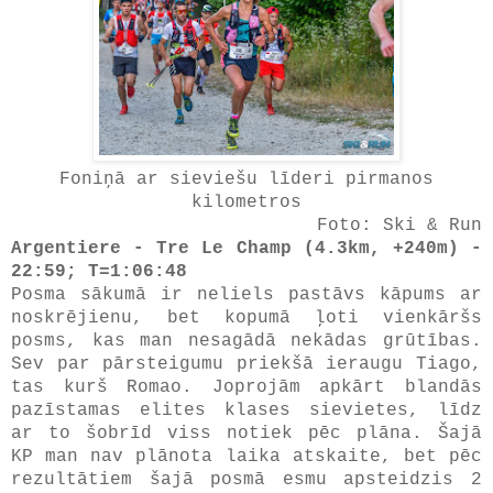
Foniņā ar sieviešu līderi pirmanos
kilometros
Foto: Ski & Run
Argentiere - Tre Le Champ (4.3km, +240m) -
22:59; T=1:06:48
Posma sākumā ir neliels pastāvs kāpums ar
noskrējienu, bet kopumā ļoti vienkāršs
posms, kas man nesagādā nekādas grūtības.
Sev par pārsteigumu priekšā ieraugu Tiago,
tas kurš Romao. Joprojām apkārt blandās
pazīstamas elites klases sievietes, līdz
ar to šobrīd viss notiek pēc plāna. Šajā
KP man nav plānota laika atskaite, bet pēc
rezultātiem šajā posmā esmu apsteidzis 2