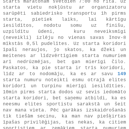
Starts maratonam svētdien 7:00 no rīta. Uz
starta vietu nokļūstu ar organizatoru
sarūpēti sabiedrisko transportu 1h pirms
starta, pietiek laiks, lai kārtīgu
iesildītos, nodotu somu uz finišu,
uzpildītu ūdeni, kuru neveiksmīgi
(neveikli) izlēju no vienas savas Inov-8
mīkstās 0,5l pudelītes. Uz starta koridori
īpaši neraujos, jo skatos, ka džeki un
meitenes ar līdzvērtīgiem starta numuriem
arī nedrūzmējas, bet gan mierīgi čilo.
Paskatos, ka pie starta ir trīs koridori,
līdz ar to nodomāju, ka es ar savu
149
starta numuru noteikti esmu otrajā elites
koridorī un turpinu mierīgi iesildīties.
10min pirms starta dodos uz sevis iedomāto
starta koridori, bet saņemu atbildi, ka es
neesmu elites sportistu sarakstā un šeit
nav mana vieta. Pēc garākas izskaidrošanās
tik tiešām secinu, ka man nav piešķirtas
īpašas privilēģijas, tas nekas, ka citiem
sportistiem ar zemākiem starta numuriem