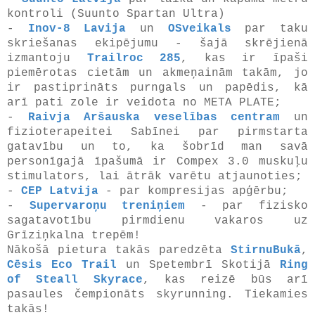
kontroli (Suunto Spartan Ultra)
-
Inov-8 Lavija
un
OSveikals
par taku
skriešanas ekipējumu - šajā skrējienā
izmantoju
Trailroc 285
, kas ir īpaši
piemērotas cietām un akmeņainām takām, jo
ir pastiprināts purngals un papēdis, kā
arī pati zole ir veidota no META PLATE;
-
Raivja Aršauska veselības centram
un
fizioterapeitei Sabīnei par pirmstarta
gatavību un to, ka šobrīd man savā
personīgajā īpašumā ir Compex 3.0 muskuļu
stimulators, lai ātrāk varētu atjaunoties;
-
CEP Latvija
- par kompresijas apģērbu;
-
Supervaroņu treniņiem
- par fizisko
sagatavotību pirmdienu vakaros uz
Grīziņkalna trepēm!
Nākošā pietura takās paredzēta
StirnuBukā
,
Cēsis Eco Trail
un Spetembrī Skotijā
Ring
of Steall Skyrace
, kas reizē būs arī
pasaules čempionāts skyrunning. Tiekamies
takās!