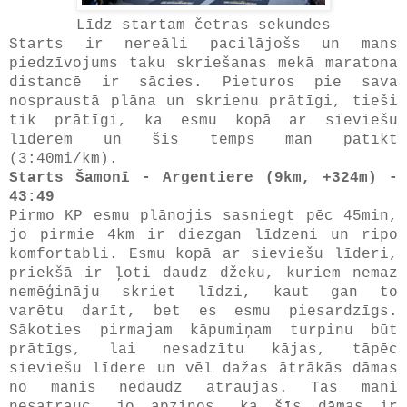
Līdz startam četras sekundes
Starts ir nereāli pacilājošs un mans
piedzīvojums taku skriešanas mekā maratona
distancē ir sācies. Pieturos pie sava
nospraustā plāna un skrienu prātīgi, tieši
tik prātīgi, ka esmu kopā ar sieviešu
līderēm un šis temps man patīkt
(3:40mi/km).
Starts Šamonī - Argentiere (9km, +324m) -
43:49
Pirmo KP esmu plānojis sasniegt pēc 45min,
jo pirmie 4km ir diezgan līdzeni un ripo
komfortabli. Esmu kopā ar sieviešu līderi,
priekšā ir ļoti daudz džeku, kuriem nemaz
nemēģināju skriet līdzi, kaut gan to
varētu darīt, bet es esmu piesardzīgs.
Sākoties pirmajam kāpumiņam turpinu būt
prātīgs, lai nesadzītu kājas, tāpēc
sieviešu līdere un vēl dažas ātrākās dāmas
no manis nedaudz atraujas. Tas mani
nesatrauc, jo apzinos, ka šīs dāmas ir