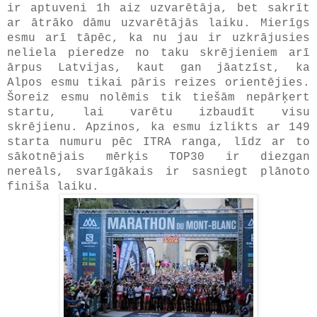
ir aptuveni 1h aiz uzvarētāja, bet sakrīt
ar ātrāko dāmu uzvarētājās laiku. Mierīgs
esmu arī tāpēc, ka nu jau ir uzkrājusies
neliela pieredze no taku skrējieniem arī
ārpus Latvijas, kaut gan jāatzīst, ka
Alpos esmu tikai pāris reizes orientējies.
Šoreiz esmu nolēmis tik tiešām nepārķert
startu, lai varētu izbaudīt visu
skrējienu. Apzinos, ka esmu izlikts ar 149
starta numuru pēc ITRA ranga, līdz ar to
sākotnējais mērķis TOP30 ir diezgan
nereāls, svarīgākais ir sasniegt plānoto
finiša laiku.