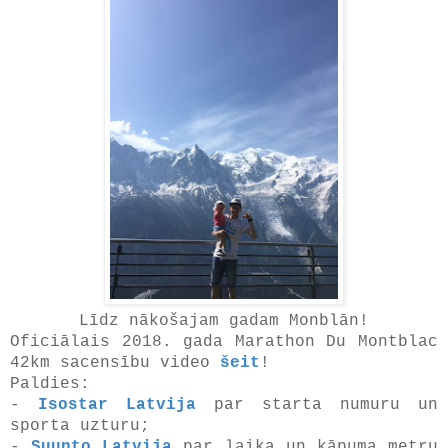
Līdz nākošajam gadam Monblān!
Oficiālais 2018. gada Marathon Du Montblac
42km sacensību video
šeit
!
Paldies:
-
Isostar Latvija
par starta numuru un
sporta uzturu;
-
Suunto Latvija
par laika un kāpuma metru