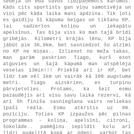
sēdēja un ēda savus līdzpaņemots kārumus.
Kāds cits sportists gan viņu samotivēja un
viņi pēc kāda laika mani apdzina. Tik ļoti
es gaidīju šī kāpuma beigas un tikšanu KP,
lai sadzertos koliņu un iekapātu
apelsīnus. Tas bija viss ko man tajā brīdī
gribējās. Kilometri krājās lēnu, KP bija
jābūt pie 36,8km, bet sasniedzot šo atzīmi
no KP ne miņas.. Izlienot no meža takas,
man garām paskrien Tiago, kurš esot
atguvies un šajā kāpumā man atspēlēja
veselas 13min!!! Priekšā arī ir KP, bet
līdz tam vēl 1km un vairāk kā 100 augstuma
metri. Tiago aizskrien, es turpinu
pārvietoties. Protams, ka šeit esmu
pazaudējis arī visu savu laika rezervi, kā
arī 5h finiša sasniegšana vairs neliekas
īpaši reāla. Esmu atkritis uz 80.
pozīciju. Toties KP izpaužos pēc pilnas
programmas - koliņa, apelsīni, citroni,
šokolāde.. pamēģinu iepildīt kolu arī
līdzi pudelītē kopā ar ūdeni, varbūt tas