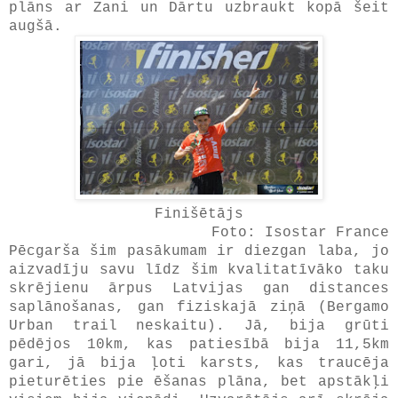
plāns ar Zani un Dārtu uzbraukt kopā šeit
augšā.
Finišētājs
Foto: Isostar France
Pēcgarša šim pasākumam ir diezgan laba, jo
aizvadīju savu līdz šim kvalitatīvāko taku
skrējienu ārpus Latvijas gan distances
saplānošanas, gan fiziskajā ziņā (Bergamo
Urban trail neskaitu). Jā, bija grūti
pēdējos 10km, kas patiesībā bija 11,5km
gari, jā bija ļoti karsts, kas traucēja
pieturēties pie ēšanas plāna, bet apstākļi