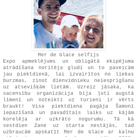
Mer de Glace selfijs
Expo apmeklējums un obligātā ekipējuma
atrādīšana noritēja gludi un to paveicām
jau piektdienā, lai izvairītos no liekas
burzmas, zinot dienvidnieku neiesprigšanu
uz atsevišķām lietām. Uzreiz jāsaka, ka
sacensību organizācija bija ļoti augstā
līmenī un noteikti uz turieni ir vērts
braukt! Visa piektdiena pagāja Šamonī
iepazīšanā un pavadītais laiks uz kājām
korelēja ar uzkrāto nogurumu. Tā kā
sestdien Zane uz starta nestājās, tad
uzbraucām apskatīt Mer de Glace ar kalnu