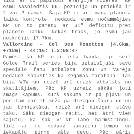
līdz ar to papildus enerģija noderēs. KP
esmu sasniedzis 66. pozīcijā un priekšā ir
2 vai 3 dāmas. Šajā KP ir arī mana plānotā
laika kontrole, nedaudz esmu nočammājies
KP un to pametu ar 31" deficītu pret
plānoto laiku. Nekas traks, jo esmu jau
noskrējis 17,7km.
Vallorcine - Col Des Posettes (4.6km,
+718m) - 44:16; T=2:09:47
Pamest šo KP bija īsta bauda, jo šeit
Golde Trail series bija uztaisījuši savu
speciālo fanu atbalsta zonu un varēja
nedaudz sajusties kā Zegamas maratonā. Tas
bija WOW un reizē arī crazy atbalsts no
skatītājiem. Pēc KP uzreiz sākās ļoti
smags kāpums, kurš sākumā ir pa pļavu un
pēc tam pāriet mežā pa diezgan šauru un nu
jau tehniskāku, reizē arī diezgan stāvu
taku. Sāku diezgan raiti, bet ātri vien
sajūtu, ka sāk vilkt labo harmstringu,
līdz ar to nedauz samazinu tempu un
iekapāju pirmo sāls devu. Pēc pāris