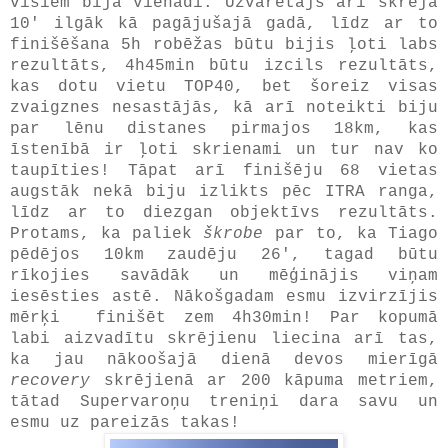
visiem bija vienādi. Uzvarētājs arī skrēja
10' ilgāk kā pagājušajā gadā, līdz ar to
finišēšana 5h robēžas būtu bijis ļoti labs
rezultāts, 4h45min būtu izcils rezultāts,
kas dotu vietu TOP40, bet šoreiz visas
zvaigznes nesastājās, kā arī noteikti biju
par lēnu distanes pirmajos 18km, kas
īstenībā ir ļoti skrienami un tur nav ko
taupīties! Tāpat arī finišēju 68 vietas
augstāk nekā biju izlikts pēc ITRA ranga,
līdz ar to diezgan objektīvs rezultāts.
Protams, ka paliek
škrobe
par to, ka Tiago
pēdējos 10km zaudēju 26', tagad būtu
rīkojies savādāk un mēģinājis viņam
iesēsties astē. Nākošgadam esmu izvirzījis
mērķi finišēt zem 4h30min! Par kopumā
labi aizvadītu skrējienu liecina arī tas,
ka jau nākoošajā dienā devos mierīgā
recovery
skrējienā ar 200 kāpuma metriem,
tātad Supervaroņu treniņi dara savu un
esmu uz pareizās takas!