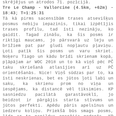
skrējējus un atrodos 71. pozīcijā.
Tre Le Champ - Vallorcine (4.5km, +62m) -
18:43; T=1:25:31
Tā kā pirms sacensībām trases atsevišķus
posmus nebiju iepazinis, tikai izpētījis
trases profilu, tad īsti nezināju, ko
gaidīt. Tagad zināšu, ka šis posms ir
riktīgi maucams, jo pārsvarā uz leju un
brīžiem pat par gludi nopļautu pļaviņu.
Ļoti patīk šis posms un varu skriet.
Noķeru Tiago un kādu brīdi skrienam kopā,
pļāpājam ar WOC 2018 un to kā viņš pēc PČ
taku skriešanā atlasījies arī uz PČ
orientēšanās. Nice! Viņš sūdzas par to, ka
īsti neskrienas, bet es jūtos ļoti labi un
saku, ka skrienu prom no viņa un
iespējams, ka distancē vēl tiksimies. KP
sasniedzu pacilātā garastāvoklī, jo
beidzot ir pārgājis starta stīvums un
jūtos perfekti. Apēdu pāris apelsīnus un
iedzeru koliņu. Priekšā būs smags posms,