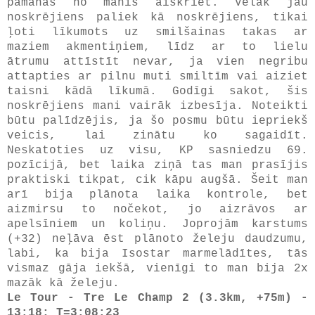
pamanās no manis aiskriet. Vēlāk jau
noskrējiens paliek kā noskrējiens, tikai
ļoti līkumots uz smilšainas takas ar
maziem akmentiņiem, līdz ar to lielu
ātrumu attīstīt nevar, ja vien negribu
attapties ar pilnu muti smiltīm vai aiziet
taisni kādā līkumā. Godīgi sakot, šis
noskrējiens mani vairāk izbesīja. Noteikti
būtu palīdzējis, ja šo posmu būtu iepriekš
veicis, lai zinātu ko sagaidīt.
Neskatoties uz visu, KP sasniedzu 69.
pozīcijā, bet laika ziņā tas man prasījis
praktiski tikpat, cik kāpu augšā. Šeit man
arī bija plānota laika kontrole, bet
aizmirsu to nočekot, jo aizrāvos ar
apelsīniem un koliņu. Joprojām karstums
(+32) neļāva ēst plānoto želeju daudzumu,
labi, ka bija Isostar marmelādītes, tās
vismaz gāja iekšā, vienīgi to man bija 2x
mazāk kā želeju.
Le Tour - Tre Le Champ 2 (3.3km, +75m) -
13:18; T=3:08:23