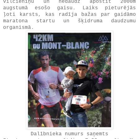
vilcieniņu un nedaudz apostīt 2000m
augstumā esošo gaisu. Laiks pieturējās
ļoti karsts, kas radīja bažas par gaidāmo
maratona startu un šķidruma daudzumu
organismā.
Dalībnieka numurs saņemts