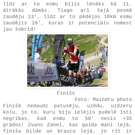
līdz ar to esmu bijis lēnāks kā 11.
ātrākās dāmās. Tiago arī šajā posmā
zaudēju 13', līdz ar to pēdējos 10km esmu
zaudējis 26', kuras ir potenciāls nomest
jau šobrīd!
Finišs
Foto: Maindru photo
Finišā nedaudz patusēju, uzēdu, uzdzeru
kolu, jo to, kuru biju ielējis pudelē īsti
negribas, kad esmu to 50' nesis +35
grādos! Zvans Zanei, kas gaida mani lejā,
finiša bilde un braucu lejā, jo rīt ir