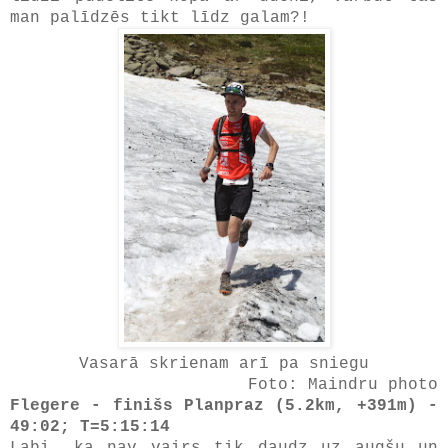
man palīdzēs tikt līdz galam?!
Vasarā skrienam arī pa sniegu
Foto: Maindru photo
Flegere - finišs Planpraz (5.2km, +391m) -
49:02; T=5:15:14
Labi, ka nav vairs tik daudz uz augšu un