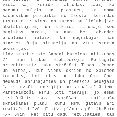
vieta šajā koridorī atrodas. Labi, ka
neesmu muļķis un piesaucu, ka esmu
sacensībām pieteikts no Isostar komandas
(Isostar ir viens no sacensību lielākajiem
abalstītājiem) un tiklīdz izrunāju šos
maģiskos vārdus, tā mani bez jebkādām
problēmām ielaiž. Nu negribējās man
startēt šajā situacijā no 2700 starta
pozīcijas.
Līdz startam pie Šamonī baznīcas atlikušas
7', man blakus piebiedrojas Portugāļu
orientiristi/ taku skrējēji Tiago (Romao
un Aires), kur viens skrien no Salomon
komandas, bet otrs no Hoka One One.
Nedaudz aprunājamies un pienācis pēdējais
laiks uzsūkt enerģiju no atbalstītājiem.
Pārsteidzoši esmu ļoti mierīgs, jo esmu
izstrādājis savai varēšanai atbilstošu
skriešanas plānu, kuru esmu gatavs arī
realizēt dzīvē. Finišs plānots pēc 4h45min
+/- 5min. Pēc citu gadu rezultātiem, tas