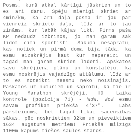
Posms, kurā atkal kārtīgi jāskrien un to
es arī daru. Spēju mierīgi skriet ar
4min/km, kā arī daļa posma ir jau par
vienreiz skrieto daļu, līdz ar to jau
zināms, kur labāk kājas likt. Pirms paša
KP nedaudz izbrīnos, jo man garām sāk
lidot citi sportisti. Sākumā nesapratu,
kas notiek un pirmā doma bija tāda, ka
esmu aizskrējis kaut kur nepareizi un
tagad man garām skrien līderi. Apskatos
savu skrējiena plānu un konstatēju, ka
esmu noskrējis vajadzīgo attālumu, līdz ar
to es noteikti neesmu neko noīsinājis.
Paskatos uz numuriem un saprotu, ka tie ir
Young Marathon skrējēji. Hū! Laika
kontrole (pozīcija 71) - WoW, WoW esmu
savam grafikam priekšā 4'37". Labs
pārsteigums, bet tagad tikai sacensības
sākas, pēc noskrietiem 32km un pieveiktiem
1634 augstuma metriem! Priekšā milzīgs
1100m kāpums tiešos saules staros.