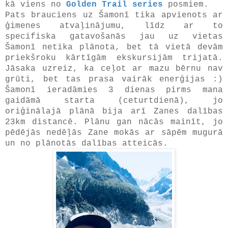
kā viens no
Golden Trail series
posmiem.
Pats brauciens uz Šamonī tika apvienots ar
ģimenes atvaļinājumu, līdz ar to
specifiska gatavošanās jau uz vietas
Šamonī netika plānota, bet tā vietā devām
priekšroku kārtīgām ekskursijām trijatā.
Jāsaka uzreiz, ka ceļot ar mazu bērnu nav
grūti, bet tas prasa vairāk enerģijas :)
Šamonī ieradāmies 3 dienas pirms mana
gaidāmā starta (ceturtdienā), jo
oriģinālajā plānā bija arī Zanes dalības
23km distancē. Plānu gan nācās mainīt, jo
pēdējās nedēļās Zane mokās ar sāpēm mugurā
un no plānotās dalības atteicās.