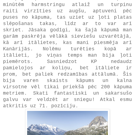
minūtēm harmstringu atlaiž un turpinu
raiti virzīties uz augšu, aptuveni pēc
puses no kāpuma, tas uziet uz ļoti platas
slēpošanas takas, līdz ar to var arī
skriet. Jāsaka godīgi, ka šajā kāpumā man
garām paskrēja vēlākā sieviešu uzvarētājā,
kā arī itālietes, kas mani piesmēja arī
Kanārijās. Nolēmu turēties kopā ar
itālieti, jo viņas temps man bija ļoti
piemērots. Sasniedzot KP nedaudz
pamielojos ar koliņu, bet itāliete ir
prom, bet paliek redzamības attālumā. Šis
bija varen skaists kāpums un kalna
virsotne vēl tikai priekšā pēc 200 kāpuma
metriem. Skati fantastiski un sakarsušo
galvu var veldzēt ar sniegu! Atkal esmu
atkritis uz 71. pozīciju.