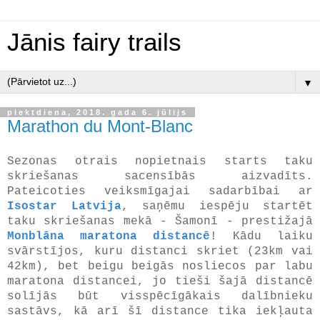
Jānis fairy trails
▼
piektdiena, 2018. gada 6. jūlijs
Marathon du Mont-Blanc
Sezonas otrais nopietnais starts taku
skriešanas sacensībās aizvadīts.
Pateicoties veiksmīgajai sadarbībai ar
Isostar Latvija
, saņēmu iespēju startēt
taku skriešanas mekā - Šamonī - prestižajā
Monblāna maratona distancē
! Kādu laiku
svārstījos, kuru distanci skriet (23km vai
42km), bet beigu beigās nosliecos par labu
maratona distancei, jo tieši šajā distancē
solījās būt visspēcīgākais dalībnieku
sastāvs, kā arī šī distance tika iekļauta