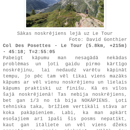
Sākas noskrējiens lejā uz Le Tour
Foto: David Gonthier
Col Des Posettes - Le Tour (5.8km, +215m)
- 45:18; T=2:55:05
Pabeigt kāpumu man nesagādā nekādas
problēmas un ļoti gaidu pirmo kārtīgo
noskrējinu, lai nedaudz varētu kāpināt
tempu, jo pēc tam vēl tikai viens mazāks
kāpums ar vēl vienu noskrējienu un lielais
kāpums praktiski uz finišu. Kā es vīlos
šajā noskrējienā! Tas nebija noskrējiens,
bet gan 1/3 no tā bija NOKĀPIENS. Ļoti
tehniska taka, brīžiem vertikāli stāva ar
koka pakāpieniem. Labi, ka man apkārt
esošajiem arī īpaši šis posms nepatīkt,
kaut gan itāliete un vēl viens džeks