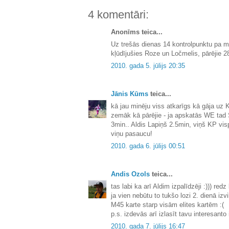
4 komentāri:
Anonīms teica...
Uz trešās dienas 14 kontrolpunktu pa mi
kļūdījušies Roze un Ločmelis, pārējie 28 
2010. gada 5. jūlijs 20:35
Jānis Kūms
teica...
kā jau minēju viss atkarīgs kā gāja uz 
zemāk kā pārējie - ja apskatās WE tad 
3min.. Aldis Lapiņš 2.5min, viņš KP vi
viņu pasaucu!
2010. gada 6. jūlijs 00:51
Andis Ozols
teica...
tas labi ka arī Aldim izpalīdzēji :))) red
ja vien nebūtu to tukšo lozi 2. dienā izvil
M45 karte starp visām elites kartēm :(
p.s. izdevās arī izlasīt tavu interesanto
2010. gada 7. jūlijs 16:47