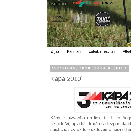
Ziņas
Par mani
Labākie rezultāti
Atbal
svētdiena, 2010. gada 4. jūlijs
Kāpa 2010`
Kāpa ir aizvadīta un lieki teikt, ka šo
respektīvi, apvidus, kurā es diezgan daud
sajūta, jo sev uzdoto uzdevumu neizpildī