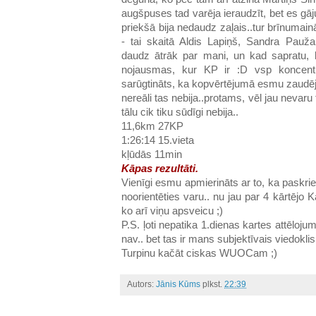
augšpuses tad varēja ieraudzīt, bet es gāj
priekšā bija nedaudz zaļais..tur brīnumain
- tai skaitā Aldis Lapiņš, Sandra Pauža
daudz ātrāk par mani, un kad sapratu, k
nojausmas, kur KP ir :D vsp koncentrē
sarūgtināts, ka kopvērtējumā esmu zaudējis
nereāli tas nebija..protams, vēl jau nevaru t
tālu cik tiku sūdīgi nebija..
11,6km 27KP
1:26:14 15.vieta
kļūdās 11min
Kāpas rezultāti.
Vienīgi esmu apmierināts ar to, ka paskriet 
noorientēties varu.. nu jau par 4 kārtējo 
ko arī viņu apsveicu ;)
P.S. ļoti nepatika 1.dienas kartes attēloju
nav.. bet tas ir mans subjektīvais viedoklis
Turpinu kačāt ciskas WUOCam ;)
Autors:
Jānis Kūms
plkst.
22:39