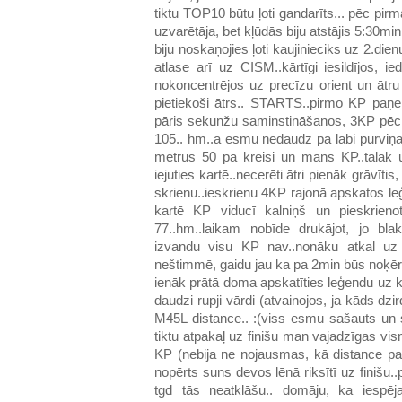
tiktu TOP10 būtu ļoti gandarīts... pēc pirm
uzvarētāja, bet kļūdās biju atstājis 5:30mi
biju noskaņojies ļoti kaujinieciks uz 2.die
atlase arī uz CISM..kārtīgi iesildījos, i
nokoncentrējos uz precīzu orient un ātru 
pietiekoši ātrs.. STARTS..pirmo KP paņem
pāris sekunžu saminstināšanos, 3KP pēc
105.. hm..ā esmu nedaudz pa labi purviņ
metrus 50 pa kreisi un mans KP..tālāk u
iejuties kartē..necerēti ātri pienāk grāvītis
skrienu..ieskrienu 4KP rajonā apskatos le
kartē KP viducī kalniņš un pieskrien
77..hm..laikam nobīde drukājot, jo blak
izvandu visu KP nav..nonāku atkal uz 
neštimmē, gaidu jau ka pa 2min būs noķēris
ienāk prātā doma apskatīties leģendu uz ka
daudzi rupji vārdi (atvainojos, ja kāds dz
M45L distance.. :(viss esmu sašauts un sa
tiktu atpakaļ uz finišu man vajadzīgas vi
KP (nebija ne nojausmas, kā distance pa
nopērts suns devos lēnā riksītī uz finišu
tgd tās neatklāšu.. domāju, ka iespē