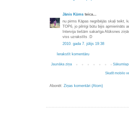
Jānis Kūms
teica...
nu pirms Kāpas negribējās skaļi teikt, ka
TOP6, jo pilnīgi būtu bijis apmierināts 
Intervija tiešām sakarīga Alūksnes ziņās
viss uzrakstīts :D
2010. gada 7. jūlijs 19:38
Ierakstīt komentāru
Jaunāka ziņa
Sākumlap
Skatīt mobilo v
Abonēt:
Ziņas komentāri (Atom)