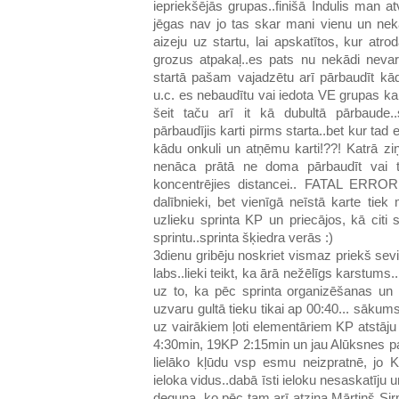
iepriekšējās grupas..finišā Indulis man a
jēgas nav jo tas skar mani vienu un nekā
aizeju uz startu, lai apskatītos, kur atr
grozus atpakaļ..es pats nu nekādi nevar
startā pašam vajadzētu arī pārbaudīt k
u.c. es nebaudītu vai iedota VE grupas kart
šeit taču arī it kā dubultā pārbaude..
pārbaudījis karti pirms starta..bet kur ta
kādu onkuli un atņēmu karti!??! Katrā 
nenāca prātā ne doma pārbaudīt vai ti
koncentrējies distancei.. FATAL ERROR..
dalībnieki, bet vienīgā neīstā karte tiek
uzlieku sprinta KP un priecājos, kā citi 
sprintu..sprinta šķiedra verās :)
3dienu gribēju noskriet vismaz priekš sevi
labs..lieki teikt, ka ārā nežēlīgs karstums.
uz to, ka pēc sprinta organizēšanas u
uzvaru gultā tieku tikai ap 00:40... sākums
uz vairākiem ļoti elementāriem KP atstāj
4:30min, 19KP 2:15min un jau Alūksnes p
lielāko kļūdu vsp esmu neizpratnē, jo 
ieloka vidus..dabā īsti ieloku nesaskatīju
deguna, ko pēc tam arī atzina Mārtiņš Sir